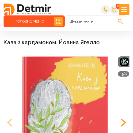
0
ГОЛОВНЕ МЕНЮ
Шукати книги
Кава з кардамоном. Йоанна Ягелло
-5%