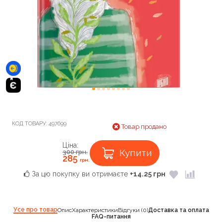
КОД ТОВАРУ:
497699
Товар продано
Ціна:
Купити
300
грн.
285
грн.
За цю покупку ви отримаєте
+14.25 грн
Усе про товар
Опис
Характеристики
Відгуки (0)
Доставка та оплата
FAQ-питання