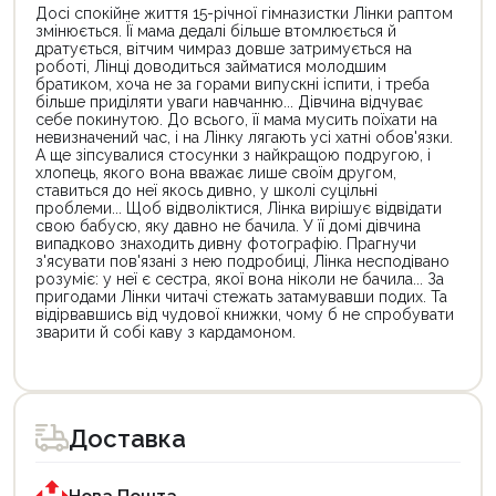
Досі спокійне життя 15-річної гімназистки Лінки раптом
змінюється. Її мама дедалі більше втомлюється й
дратується, вітчим чимраз довше затримується на
роботі, Лінці доводиться займатися молодшим
братиком, хоча не за горами випускні іспити, і треба
більше приділяти уваги навчанню... Дівчина відчуває
себе покинутою. До всього, її мама мусить поїхати на
невизначений час, і на Лінку лягають усі хатні обов'язки.
А ще зіпсувалися стосунки з найкращою подругою, і
хлопець, якого вона вважає лише своїм другом,
ставиться до неї якось дивно, у школі суцільні
проблеми... Щоб відволіктися, Лінка вирішує відвідати
свою бабусю, яку давно не бачила. У її домі дівчина
випадково знаходить дивну фотографію. Прагнучи
з'ясувати пов'язані з нею подробиці, Лінка несподівано
розуміє: у неї є сестра, якої вона ніколи не бачила... За
пригодами Лінки читачі стежать затамувавши подих. Та
відірвавшись від чудової книжки, чому б не спробувати
зварити й собі каву з кардамоном.
Цей
Цей
товар
товар
доступний
доступний
для
для
Доставка
покупки
покупки
за
за
державною
державною
програмою
програмою