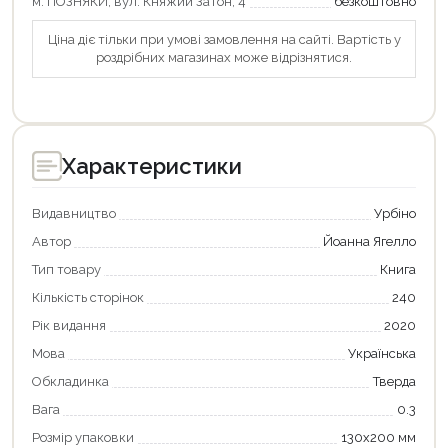
м. ПОЗНЯКИ, вул. Княжий Затон, 4
безкоштовно
Ціна діє тільки при умові замовлення на сайті. Вартість у
роздрібних магазинах може відрізнятися.
Характеристики
Видавництво
Урбіно
Автор
Йоанна Ягелло
Тип товару
Книга
Кількість сторінок
240
Рік видання
2020
Продовжити покупки
Мова
Українська
Оформити замовлення
Обкладинка
Тверда
Вага
0.3
Розмір упаковки
130х200 мм