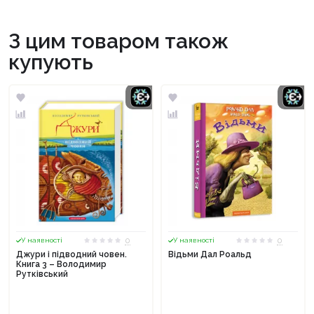
З цим товаром також
купують
0
0
У наявності
У наявності
Джури і підводний човен.
Відьми Дал Роальд
Книга 3 – Володимир
Рутківський