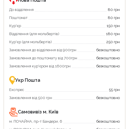
Нова Пошта
єКнига.
«Національний
Використовуйте
кешбек».
До відділення
80 грн
свою
Оплачуйте
Поштомат
80 грн
карту
покупку
єКнига,
картою
Кур'єр
150 грн
щоб
«Національний
зекономити
кешбек»
Відділення (для мольбертів)
180 грн
та
та
отримати
отримуйте
Кур'єр (для мольбертів)
250 грн
додаткові
вигідне
Замовлення до відділення від 900грн
безкоштовно
переваги!
повернення
Купити
коштів!
Замовлення до поштомату від 700грн
безкоштовно
картою
Економте
єКнига
більше
Замовлення кур'єром від 1600грн
безкоштовно
–
разом
це
із
зручно
державною
Укр Пошта
та
підтримкою!
вигідно!
Експрес
55 грн
Замовлення від 500 грн
безкоштовно
Самовивіз м. Київ
м. ПОЧАЙНА, пр-т Бандери, 6
безкоштовно