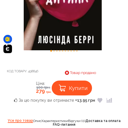
КОД ТОВАРУ:
498846
Товар продано
Ціна:
Купити
300
грн.
279
грн.
За цю покупку ви отримаєте
+13.95 грн
Усе про товар
Опис
Характеристики
Відгуки (0)
Доставка та оплата
FAQ-питання