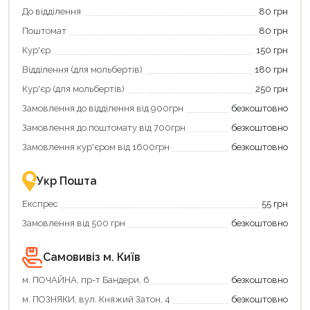
Використовуйте
кешбек».
До відділення
80 грн
свою
Оплачуйте
Поштомат
80 грн
карту
покупку
єКнига,
картою
Кур'єр
150 грн
щоб
«Національний
зекономити
кешбек»
Відділення (для мольбертів)
180 грн
та
та
отримати
отримуйте
Кур'єр (для мольбертів)
250 грн
додаткові
вигідне
Замовлення до відділення від 900грн
безкоштовно
переваги!
повернення
Купити
коштів!
Замовлення до поштомату від 700грн
безкоштовно
картою
Економте
єКнига
більше
Замовлення кур'єром від 1600грн
безкоштовно
–
разом
це
із
зручно
державною
Укр Пошта
та
підтримкою!
вигідно!
Експрес
55 грн
Замовлення від 500 грн
безкоштовно
Самовивіз м. Київ
м. ПОЧАЙНА, пр-т Бандери, 6
безкоштовно
м. ПОЗНЯКИ, вул. Княжий Затон, 4
безкоштовно