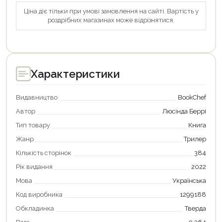
Ціна діє тільки при умові замовлення на сайті. Вартість у
роздрібних магазинах може відрізнятися.
Характеристики
Видавництво
BookChef
Автор
Люсінда Беррі
Тип товару
Книга
Жанр
Трилер
Кількість сторінок
384
Рік видання
2022
Продовжити покупки
Мова
Українська
Оформити замовлення
Код виробника
1299188
Обкладинка
Тверда