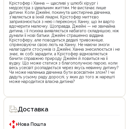
Крістофер і Ханна — щасливі у шлюбі хірург і
медсестра з ідеальним життям. Не вистачає лише
дитини. Коли Джейні, покинута шестирічна дівчинка,
з’являється в їхній лікарні, Крістофер миттєво
заприязнюється з нею і переконує Ханну, що їм варто
вдочерити малючку. Щоправда, Джейні — не звичайна
дитина, і її психіка виявляється набагато складнішою, ніж
думали її нові батьки. Джейні страшенно віддана
Крістоферу, але поводиться дедалі тривожніше,
спрямовуючи свою лють на Ханну. Не маючи змоги
налагодити стосунків із Джейні, Ханна знесилюється і не
знає, як собі зарадити, а Крістофер відмовляється
бачити справжню природу Джейні й ловиться на її
вудку. Що може статися з благополучною парою, коли
весь усесвіт розпадається через якусь невинну дитину?
Чи може маленька дівчинка бути всесвітнім злом? І чи
дадуть усьому раду дорослі, у яких до того ж нарешті
може народитися власна дитина?
Цей
Цей
товар
товар
доступний
доступний
для
для
Доставка
покупки
покупки
за
за
державною
державною
програмою
програмою
Нова Пошта
єКнига.
«Національний