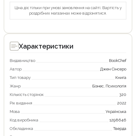
Ціна діє тільки при умові замовлення на сайті. Вартість у
роздрібних магазинах може відрізнятися.
Характеристики
Видавництво
BookChef
Автор
Джен Сінсеро
Тип товару
Книга
Жанр
Бізнес, Психологія
Кількість сторінок
320
Рік видання
2022
Мова
Українська
Код виробника
1298646
Продовжити покупки
Обкладинка
Тверда
Оформити замовлення