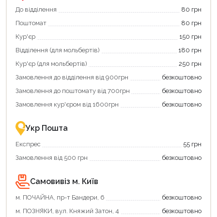
єКнига.
«Національний
Використовуйте
кешбек».
До відділення
80 грн
свою
Оплачуйте
Поштомат
80 грн
карту
покупку
єКнига,
картою
Кур'єр
150 грн
щоб
«Національний
зекономити
кешбек»
Відділення (для мольбертів)
180 грн
та
та
отримати
отримуйте
Кур'єр (для мольбертів)
250 грн
додаткові
вигідне
Замовлення до відділення від 900грн
безкоштовно
переваги!
повернення
Купити
коштів!
Замовлення до поштомату від 700грн
безкоштовно
картою
Економте
єКнига
більше
Замовлення кур'єром від 1600грн
безкоштовно
–
разом
це
із
зручно
державною
Укр Пошта
та
підтримкою!
вигідно!
Експрес
55 грн
Замовлення від 500 грн
безкоштовно
Самовивіз м. Київ
м. ПОЧАЙНА, пр-т Бандери, 6
безкоштовно
м. ПОЗНЯКИ, вул. Княжий Затон, 4
безкоштовно