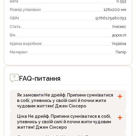
Вага
0.553
Розмір упаковки
128х200 мм
ISBN
9786175480793
Стать
Унісекс
Вік
дорослі
Країна виробник
Україна
Матеріал
Папір
FAQ-питання
Як замовити Не дрейф. Припини сумніватися
в собі, упевнись у своїй силі й почни жити
чудовим життям! Джен Сінсеро
Ціна Не дрейф. Припини сумніватися в собі,
упевнись у своїй силі й почни жити чудовим
життям! Джен Сінсеро