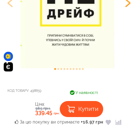
КОД ТОВАРУ:
498859
У наявності
Ціна:
Купити
365
грн.
339,45
грн.
За цю покупку ви отримаєте
+16.97 грн