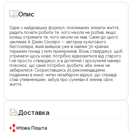
Опис
Одна з найдієвіших формул, покликаних змінити життя,
радить почати робити те, чого ніколи не робив, якщо
хочеш отримати те, чого ніколи не мав. Саме до цього
закликає й Джен Сінсеро — авторка культового
бестселера, який вийшов уже в майже 30 країнах
тиражем понад 1 млн примірників. Вона стверджує: щоб
отримати щось нове, потрібно відмовитися від старого.
І не просто стверджує, а в дотепній і зрозумілій манері
пояснює, що саме потрібно зробити, аби зміни не
забарилися. Скориставшись 25 рекомендаціями,
поданими в книзі, читач незабаром відчує, що справді
став упевненішим, забув про сумніви й змінив своє
життя.
Цей
Цей
товар
товар
доступний
доступний
для
для
Доставка
покупки
покупки
за
за
державною
державною
програмою
програмою
Нова Пошта