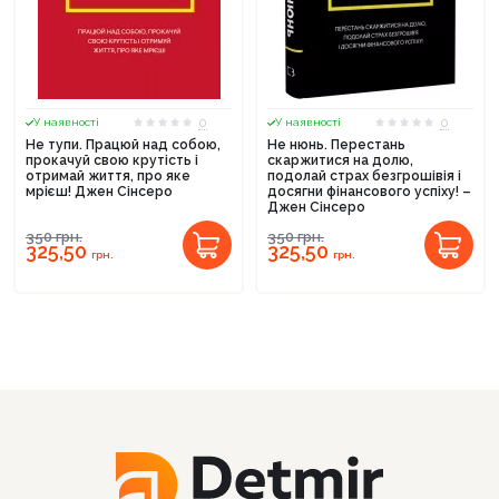
0
0
У наявності
У наявності
Не тупи. Працюй над собою,
Не нюнь. Перестань
прокачуй свою крутість і
скаржитися на долю,
отримай життя, про яке
подолай страх безгрошівія і
мрієш! Джен Сінсеро
досягни фінансового успіху! –
Джен Сінсеро
350
грн.
350
грн.
325,50
325,50
грн.
грн.