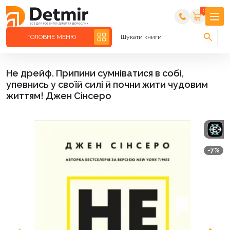
0
ГОЛОВНЕ МЕНЮ
Шукати книги
Не дрейф. Припини сумніватися в собі,
упевнись у своїй силі й почни жити чудовим
життям! Джен Сінсеро
-7%