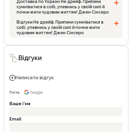
Доставка по Україні Не дрейф. Припини
сумніватися в собі, упевнись у своїй силі й
почни жити чудовим життям! Джен Сінсеро
Відгуки Не дрейф. Припини сумніватися в
собі, упевнись у своїй силі й почни жити
чудовим життям! Джен Сінсеро
Відгуки
Написати відгук
Гість
Google
Ваше і'мя
Email