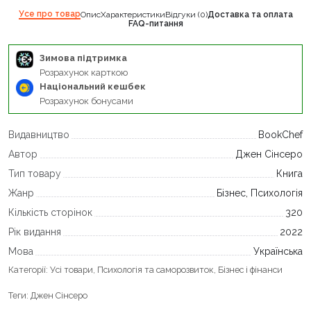
Усе про товар
Опис
Характеристики
Відгуки (0)
Доставка та оплата
FAQ-питання
Зимова підтримка
Розрахунок карткою
Національний кешбек
Розрахунок бонусами
Видавництво
BookChef
Автор
Джен Сінсеро
Тип товару
Книга
Жанр
Бізнес, Психологія
Кількість сторінок
320
Рік видання
2022
Мова
Українська
Категорії:
Усі товари
,
Психологія та саморозвиток
,
Бізнес і фінанси
Теги:
Джен Сінсеро