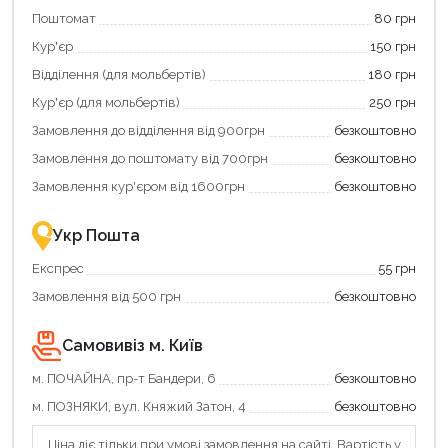
свою
Оплачуйте
Поштомат
80 грн
карту
покупку
єКнига,
картою
Кур'єр
150 грн
щоб
«Національний
зекономити
кешбек»
Відділення (для мольбертів)
180 грн
та
та
отримати
отримуйте
Кур'єр (для мольбертів)
250 грн
додаткові
вигідне
Замовлення до відділення від 900грн
безкоштовно
переваги!
повернення
Купити
коштів!
Замовлення до поштомату від 700грн
безкоштовно
картою
Економте
єКнига
більше
Замовлення кур'єром від 1600грн
безкоштовно
–
разом
це
із
зручно
державною
Укр Пошта
та
підтримкою!
вигідно!
Експрес
55 грн
Замовлення від 500 грн
безкоштовно
Самовивіз м. Київ
м. ПОЧАЙНА, пр-т Бандери, 6
безкоштовно
м. ПОЗНЯКИ, вул. Княжий Затон, 4
безкоштовно
Ціна діє тільки при умові замовлення на сайті. Вартість у