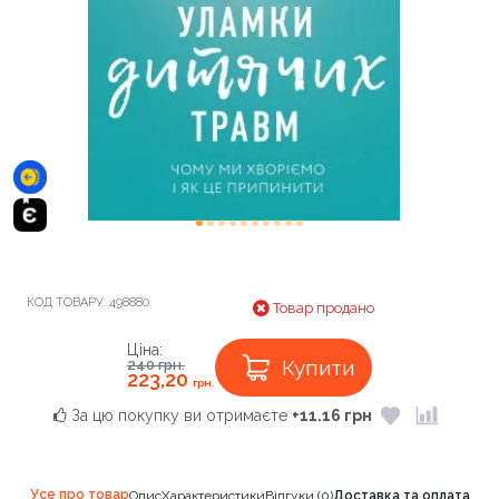
КОД ТОВАРУ:
498880
Товар продано
Ціна:
Купити
240
грн.
223,20
грн.
За цю покупку ви отримаєте
+11.16 грн
Усе про товар
Опис
Характеристики
Відгуки (0)
Доставка та оплата