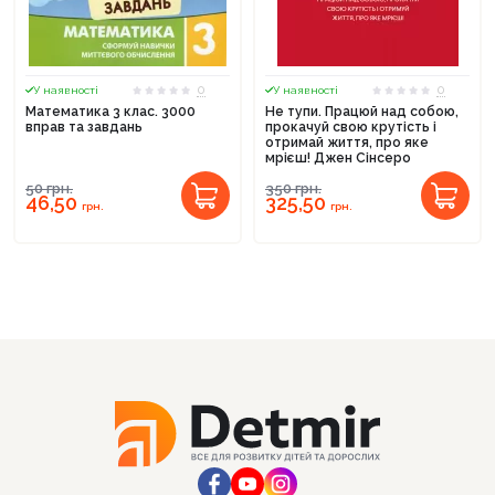
0
0
У наявності
У наявності
Математика 3 клас. 3000
Не тупи. Працюй над собою,
вправ та завдань
прокачуй свою крутість і
отримай життя, про яке
мрієш! Джен Сінсеро
50
грн.
350
грн.
46,50
325,50
грн.
грн.