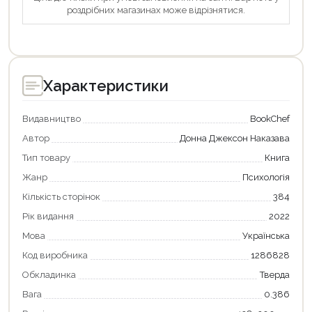
роздрібних магазинах може відрізнятися.
Характеристики
Видавництво
BookChef
Автор
Донна Джексон Наказава
Тип товару
Книга
Жанр
Психологія
Кількість сторінок
384
Рік видання
2022
Мова
Українська
Код виробника
1286828
Продовжити покупки
Обкладинка
Тверда
Оформити замовлення
Вага
0.386