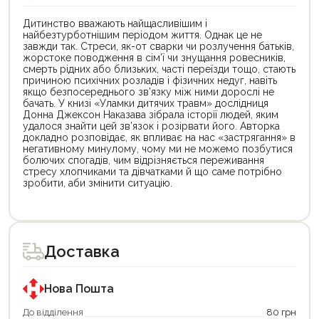
Дитинство вважають найщасливішим і
найбезтурботнішим періодом життя. Однак це не
завжди так. Стреси, як-от сварки чи розлучення батьків,
жорстоке поводження в сім’ї чи знущання ровесників,
смерть рідних або близьких, часті переїзди тощо, стають
причиною психічних розладів і фізичних недуг, навіть
якщо безпосереднього зв’язку між ними дорослі не
бачать. У книзі «Уламки дитячих травм» дослідниця
Донна Джексон Наказава зібрала історії людей, яким
удалося знайти цей зв’язок і розірвати його. Авторка
докладно розповідає, як впливає на нас «застрягання» в
негативному минулому, чому ми не можемо позбутися
болючих спогадів, чим відрізняється переживання
стресу хлопчиками та дівчатками й що саме потрібно
зробити, аби змінити ситуацію.
Цей
Цей
товар
товар
доступний
доступний
для
для
Доставка
покупки
покупки
за
за
державною
державною
програмою
програмою
Нова Пошта
єКнига.
«Національний
Використовуйте
кешбек».
До відділення
80 грн