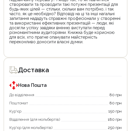
створювати та проводити такі потужні презентації для
будь-яких цілей — стільки, скільки вам потрібно, і так
часто, як це необхідно? Відповіді на ці та інші нагальні
запитання нададуть справжні професіонали у створенні
та використанні ефективних презентацій — люди, які
досягли успіху завдяки вмінню виступати перед
різноманітними аудиторіями. Книжка буде корисною
для всіх, хто прагне опанувати майстерність
переконливо доносити власні думки.
Цей
Цей
товар
товар
доступний
доступний
для
для
Доставка
покупки
покупки
за
за
державною
державною
програмою
програмою
Нова Пошта
єКнига.
«Національний
Використовуйте
кешбек».
До відділення
80 грн
свою
Оплачуйте
Поштомат
80 грн
карту
покупку
єКнига,
картою
Кур'єр
150 грн
щоб
«Національний
зекономити
кешбек»
Відділення (для мольбертів)
180 грн
та
та
отримати
отримуйте
Кур'єр (для мольбертів)
250 грн