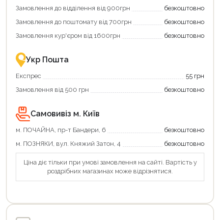
додаткові
вигідне
Замовлення до відділення від 900грн
безкоштовно
переваги!
повернення
Купити
коштів!
Замовлення до поштомату від 700грн
безкоштовно
картою
Економте
єКнига
більше
Замовлення кур'єром від 1600грн
безкоштовно
–
разом
це
із
зручно
державною
Укр Пошта
та
підтримкою!
вигідно!
Експрес
55 грн
Замовлення від 500 грн
безкоштовно
Самовивіз м. Київ
м. ПОЧАЙНА, пр-т Бандери, 6
безкоштовно
м. ПОЗНЯКИ, вул. Княжий Затон, 4
безкоштовно
Ціна діє тільки при умові замовлення на сайті. Вартість у
роздрібних магазинах може відрізнятися.
Продовжити покупки
Оформити замовлення