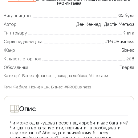
FAQ-питання
Видавництво
Фабула
Автор
Ден Кеннеді, Дастін Метьюз
Тип товару
Книга
Серія видавництва
#PROBusiness
Жанр
Бізнес
Кількість сторінок
208
Обкладинка
Тверда
Категорії:
Бізнес і фінанси
,
Цінопадна добірка
,
Усі товари
Теги:
Фабула
,
Нон-фікшн
,
Бізнес
,
#PROBusiness
Опис
Чи може одна чудова презентація зробити вас багатим?
Чи здатна вона запустити, підживити та розбудувати
цілу компанію? Або надати звичайному бізнесу
надзвичайну перевагу? І якщо так, то як навчитися