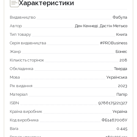
Характеристики
Видавництво
Фабула
Автор
Ден Кеннеді, Дастін Метьюз
Тип товару
Книга
Серія видавництва
#PROBusiness
Жанр
Бізнес
Кількість сторінок
208
Обкладинка
Тверда
Мова
Українська
Рік видання
2023
Матеріал
Папір
ISBN
9786175221327
Країна виробник
Україна
Код виробника
ФБ1467006У
Вага
0.445