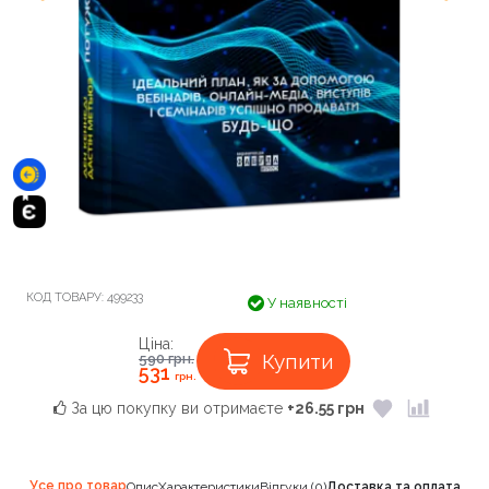
КОД ТОВАРУ:
499233
У наявності
Ціна:
Купити
590
грн.
531
грн.
За цю покупку ви отримаєте
+26.55 грн
Усе про товар
Опис
Характеристики
Відгуки (0)
Доставка та оплата