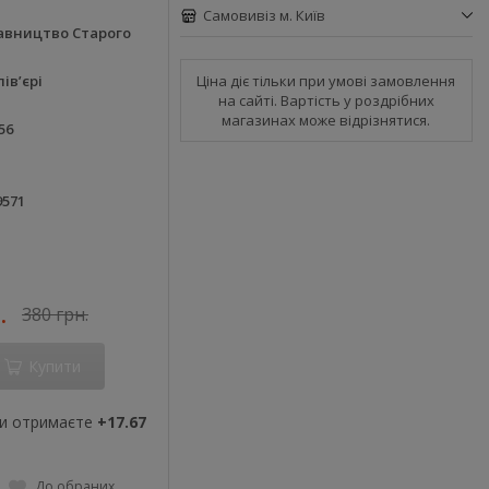
Самовивіз м. Київ
авництво Старого
Ціна діє тільки при умові замовлення
ів’єрі
на сайті. Вартість у роздрібних
магазинах може відрізнятися.
56
9571
.
380 грн.
Купити
ви отримаєте
+17.67
До обраних