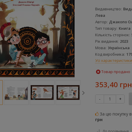
Видавництво
Вид
Лева
Автор
Джакопо Ол
Тип товару
Книга
Кількість сторінок
Рік видання
2023
Мова
Українська
Код виробника
17
Усі характеристики
Товар продано
353,40 грн
-
+
За цю покупку 
грн
До порівняння