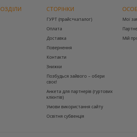
РОЗДІЛИ
СТОРІНКИ
ОСОБ
ГУРТ (прайс+каталог)
Мої з
Оплата
Партне
Доставка
Мій пр
Повернення
Контакти
Знижки
Позбудься зайвого – обери
своє!
Анкета для партнерів (гуртових
клієнтів)
Умови використання сайту
Освітня субвенція