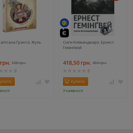
капітана Гранта. Жуль
Сніги Кіліманджаро. Ернест
Гемінґвей
грн.
418,50 грн.
500 грн.
450 грн.
0
0
упити
Купити
вності
У наявності