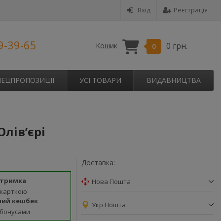
Вхід
Реєстрація
9-39-65
0 грн.
Кошик
0
ПЕЦПРОПОЗИЦІЇ
УСІ ТОВАРИ
ВИДАВНИЦТВА
лів’єрі
Доставка:
дтримка
Нова Пошта
 карткою
ний кешбек
Укр Пошта
 бонусами