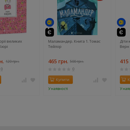
й
орії великих
Маламандер. Книга 1. Томас
Діти 
Кюрі
Тейлор
Верн
н.
465 грн.
415 
120 грн.
500 грн.
0
0
Купити
К
У наявності
У ная