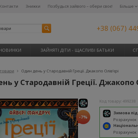
Контакти
Знижки
Позбудься зайвого – обери своє!
Більше
+38 (067) 44
НОВИНКИ
ЗАЙНЯТІ ДІТИ - ЩАСЛИВІ БАТЬКИ
С
 товари
Один день у Стародавній Греції. Джакопо Олів’єрі
нь у Стародавній Греції. Джакопо О
Код товару:
499238
Зимова пі
-7%
Розрахунок
Національ
Розрахунок