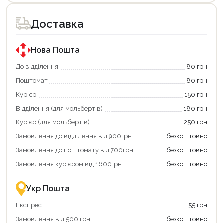
товар
доступний
для
Доставка
покупки
за
державною
програмою
Нова Пошта
єКнига.
Використовуйте
До відділення
80 грн
свою
Поштомат
80 грн
карту
єКнига,
Кур'єр
150 грн
щоб
зекономити
Відділення (для мольбертів)
180 грн
та
отримати
Кур'єр (для мольбертів)
250 грн
додаткові
Замовлення до відділення від 900грн
безкоштовно
переваги!
Купити
Замовлення до поштомату від 700грн
безкоштовно
картою
єКнига
Замовлення кур'єром від 1600грн
безкоштовно
–
це
зручно
Укр Пошта
та
вигідно!
Експрес
55 грн
Замовлення від 500 грн
безкоштовно