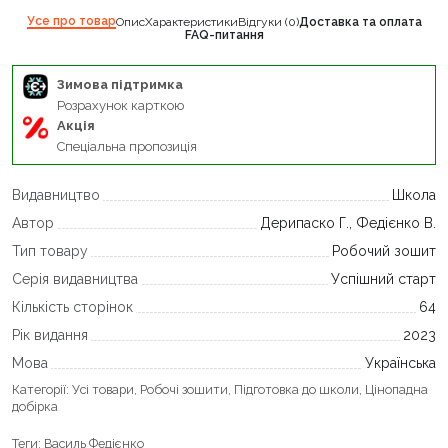
Усе про товар
Опис
Характеристики
Відгуки (0)
Доставка та оплата
FAQ-питання
Зимова підтримка
Розрахунок карткою
Акція
Спеціальна пропозиція
Видавництво
Школа
Автор
Дерипаско Г., Федієнко В.
Тип товару
Робочий зошит
Серія видавництва
Успішний старт
Кількість сторінок
64
Рік видання
2023
Мова
Українська
Категорії:
Усі товари
,
Робочі зошити
,
Підготовка до школи
,
Цінопадна
добірка
Теги:
Василь Федієнко