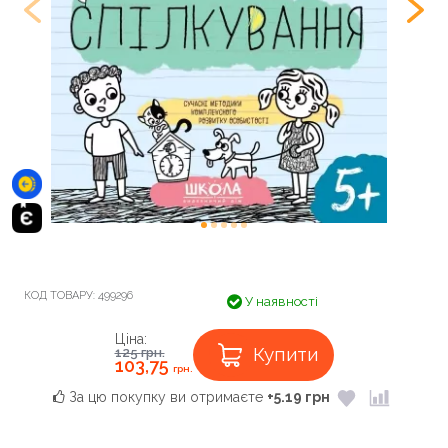
КОД ТОВАРУ:
499296
У наявності
Ціна:
Купити
125
грн.
103,75
грн.
За цю покупку ви отримаєте
+5.19 грн