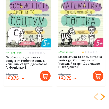
1
У наявності
0
У наявності
Математика та елементарна
Особистість дитини та
логіка 5+. Робочий зошит.
соціум 5+. Робочий зошит.
Успішний старт. Дерипаско
Успішний старт. Дерипаско
Г., Федієнко В.
Г., Федієнко В.
125
грн.
125
грн.
103,75
103,75
грн.
грн.