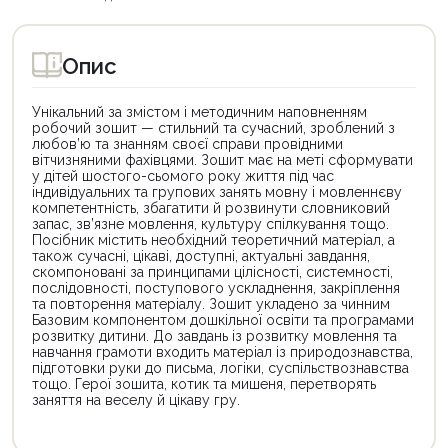
Опис
Унікальний за змістом і методичним наповненням
робочий зошит — стильний та сучасний, зроблений з
любов’ю та знанням своєї справи провідними
вітчизняними фахівцями. Зошит має на меті сформувати
у дітей шостого-сьомого року життя під час
індивідуальних та групових занять мовну і мовленнєву
компетентність, збагатити й розвинути словниковий
запас, зв’язне мовлення, культуру спілкування тощо.
Посібник містить необхідний теоретичний матеріал, а
також сучасні, цікаві, доступні, актуальні завдання,
скомпоновані за принципами цілісності, системності,
послідовності, поступового ускладнення, закріплення
та повторення матеріалу. Зошит укладено за чинним
Базовим компонентом дошкільної освіти та програмами
розвитку дитини. До завдань із розвитку мовлення та
навчання грамоти входить матеріал із природознавства,
підготовки руки до письма, логіки, суспільствознавства
тощо. Герої зошита, котик та мишеня, перетворять
заняття на веселу й цікаву гру.
Цей