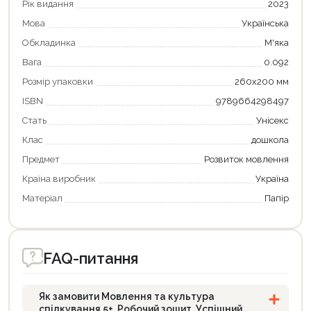
Рік видання
2023
Продовжити покупки
Мова
Українська
Оформити замовлення
Обкладинка
М'яка
Вага
0.092
Розмір упаковки
260х200 мм
ISBN
9789664298497
Стать
Унісекс
Клас
дошкола
Предмет
Розвиток мовлення
Країна виробник
Україна
Матеріал
Папір
FAQ-питання
Як замовити Мовлення та культура
спілкування 5+. Робочий зошит. Успішний