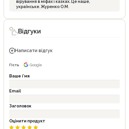
вірування в міфах і казках. Це наше,
українське. Журенко О.М.
Відгуки
Написати відгук
Гість
Google
Ваше і'мя
Email
Заголовок
Оцінити продукт