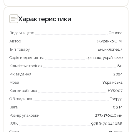
Характеристики
Видавництво
Основа
Автор
Журенко О.М.
Тип товару
Енциклопедія
Серія видавництва
Це наше, українське
Кількість сторінок
80
Рік видання
2024
Мова
Українська
Код виробника
НУК007
Обкладинка
Тверда
Вага
0.314
Продовжити покупки
Розмір упаковки
237х170х10 мм
Оформити замовлення
ISBN
9786170042088
Стать
Унісекс