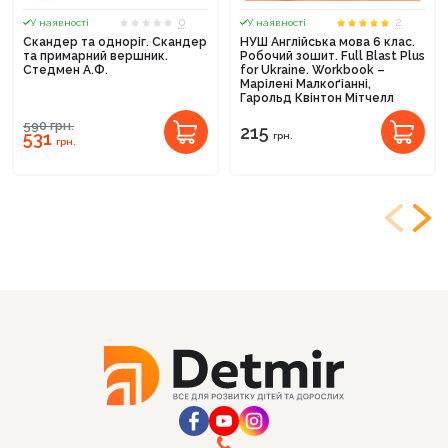
0
2
У наявності
У наявності
Скандер та одноріг. Скандер
НУШ Англійська мова 6 клас.
та примарний вершник.
Робочий зошит. Full Blast Plus
Стедмен А.Ф.
for Ukraine. Workbook –
Марілені Малкоґіанні,
Гарольд Квінтон Мітчелл
590
грн.
215
531
грн.
грн.