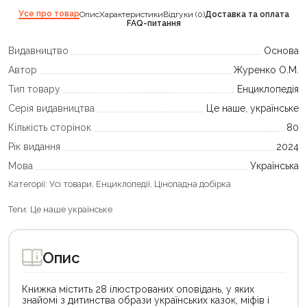
Усе про товар
Опис
Характеристики
Відгуки (0)
Доставка та оплата
FAQ-питання
Видавництво
Основа
Автор
Журенко О.М.
Тип товару
Енциклопедія
Серія видавництва
Це наше, українське
Кількість сторінок
80
Рік видання
2024
Мова
Українська
Категорії:
Усі товари
,
Енциклопедії
,
Цінопадна добірка
Теги:
Це наше українське
Опис
Книжка містить 28 ілюстрованих оповідань, у яких
знайомі з дитинства образи українських казок, міфів і