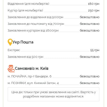
зекономити
кешбек»
Відділення (для мольбертів)
180 грн
та
та
отримати
отримуйте
Кур'єр (для мольбертів)
250 грн
додаткові
вигідне
Замовлення до відділення від 900грн
безкоштовно
переваги!
повернення
Купити
коштів!
Замовлення до поштомату від 700грн
безкоштовно
картою
Економте
єКнига
більше
Замовлення кур'єром від 1600грн
безкоштовно
–
разом
це
із
зручно
державною
Укр Пошта
та
підтримкою!
вигідно!
Експрес
55 грн
Замовлення від 500 грн
безкоштовно
Самовивіз м. Київ
м. ПОЧАЙНА, пр-т Бандери, 6
безкоштовно
м. ПОЗНЯКИ, вул. Княжий Затон, 4
безкоштовно
Ціна діє тільки при умові замовлення на сайті. Вартість у
роздрібних магазинах може відрізнятися.