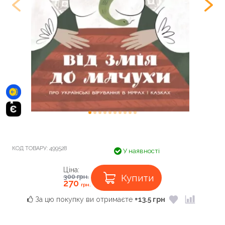
КОД ТОВАРУ:
499528
У наявності
Ціна:
Купити
300
грн.
270
грн.
За цю покупку ви отримаєте
+13.5 грн