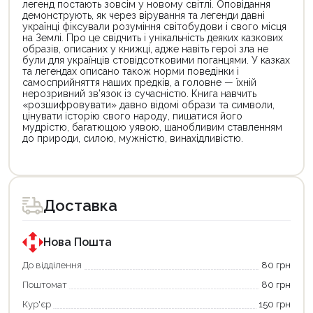
легенд постають зовсім у новому світлі. Оповідання
демонструють, як через вірування та легенди давні
українці фіксували розуміння світобудови і свого місця
на Землі. Про це свідчить і унікальність деяких казкових
образів, описаних у книжці, адже навіть герої зла не
були для українців стовідсотковими поганцями. У казках
та легендах описано також норми поведінки і
самосприйняття наших предків, а головне — їхній
нерозривний зв’язок із сучасністю. Книга навчить
«розшифровувати» давно відомі образи та символи,
цінувати історію свого народу, пишатися його
мудрістю, багатющою уявою, шанобливим ставленням
до природи, силою, мужністю, винахідливістю.
Цей
Цей
товар
товар
доступний
доступний
для
для
Доставка
покупки
покупки
за
за
державною
державною
програмою
програмою
Нова Пошта
єКнига.
«Національний
Використовуйте
кешбек».
До відділення
80 грн
свою
Оплачуйте
Поштомат
80 грн
карту
покупку
єКнига,
картою
Кур'єр
150 грн
щоб
«Національний