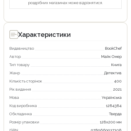
роздрібних магазинах може відрізнятися.
Характеристики
Видавництво
BookChef
Автор
Майк Омер
Тип товару
Книга
Жанр
Детектив
Продовжити покупки
Кількість сторінок
400
Рік видання
2021
Оформити замовлення
Мова
Українська
Код виробника
1284384
Обкладинка
Тверда
Розмір упаковки
128х200 мм
ISBN
9789669937308