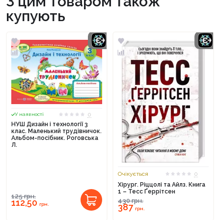
З цим товаром також
купують
0
У наявності
НУШ Дизайн і технології 3
клас. Маленький трудівничок.
Альбом-посібник. Роговська
Л.
Очікується
0
Хірург. Ріццолі та Айлз. Книга
1 – Тесс Ґеррітсен
125
грн.
430
грн.
112,50
грн.
387
грн.