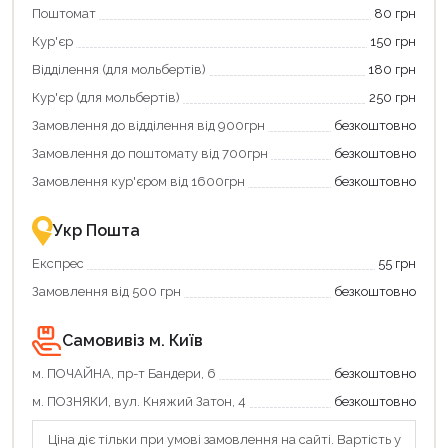
Поштомат
80 грн
карту
покупку
єКнига,
картою
Кур'єр
150 грн
щоб
«Національний
зекономити
кешбек»
Відділення (для мольбертів)
180 грн
та
та
отримати
отримуйте
Кур'єр (для мольбертів)
250 грн
додаткові
вигідне
Замовлення до відділення від 900грн
безкоштовно
переваги!
повернення
Купити
коштів!
Замовлення до поштомату від 700грн
безкоштовно
картою
Економте
єКнига
більше
Замовлення кур'єром від 1600грн
безкоштовно
–
разом
це
із
зручно
державною
Укр Пошта
та
підтримкою!
вигідно!
Експрес
55 грн
Замовлення від 500 грн
безкоштовно
Самовивіз м. Київ
м. ПОЧАЙНА, пр-т Бандери, 6
безкоштовно
м. ПОЗНЯКИ, вул. Княжий Затон, 4
безкоштовно
Ціна діє тільки при умові замовлення на сайті. Вартість у