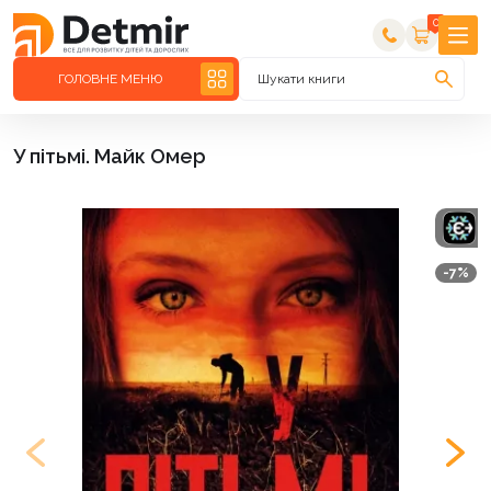
0
ГОЛОВНЕ МЕНЮ
Шукати книги
У пітьмі. Майк Омер
-7%