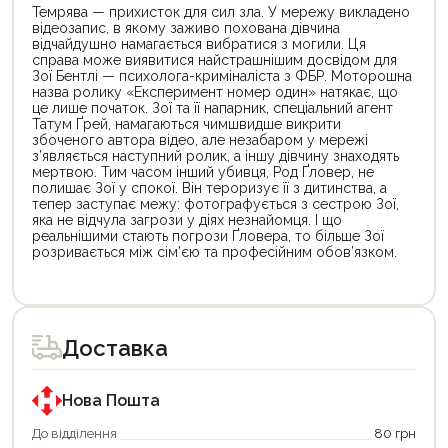
Темрява — прихисток для сил зла. У мережу викладено
відеозапис, в якому заживо похована дівчина
відчайдушно намагається вибратися з могили. Ця
справа може виявитися найстрашнішим досвідом для
Зої Бентлі — психолога-криміналіста з ФБР. Моторошна
назва ролику «Експеримент номер один» натякає, що
це лише початок. Зої та її напарник, спеціальний агент
Татум Ґрей, намагаються чимшвидше викрити
збоченого автора відео, але незабаром у мережі
з’являється наступний ролик, а іншу дівчину знаходять
мертвою. Тим часом інший убивця, Род Ґловер, не
полишає Зої у спокої. Він тероризує її з дитинства, а
тепер заступає межу: фотографується з сестрою Зої,
яка не відчула загрози у діях незнайомця. І що
реальнішими стають погрози Ґловера, то більше Зої
розривається між сім’єю та професійним обов’язком.
Цей
Цей
товар
товар
доступний
доступний
для
для
Доставка
покупки
покупки
за
за
державною
державною
програмою
програмою
Нова Пошта
єКнига.
«Національний
Використовуйте
кешбек».
До відділення
80 грн
свою
Оплачуйте