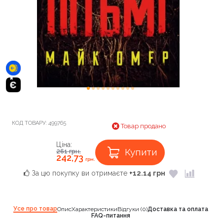
КОД ТОВАРУ:
499765
Товар продано
Ціна:
Купити
261
грн.
242,73
грн.
За цю покупку ви отримаєте
+12.14 грн
Усе про товар
Опис
Характеристики
Відгуки (0)
Доставка та оплата
FAQ-питання