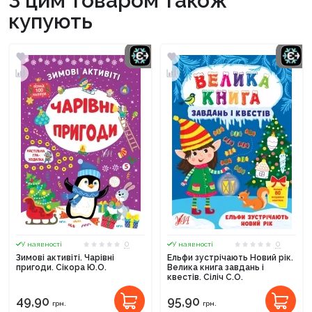
З цим товаром також
купують
0
0
У наявності
У наявності
Зимові активіті. Чарівні
Ельфи зустрічають Новий рік.
пригоди. Сікора Ю.О.
Велика книга завдань і
квестів. Сіліч С.О.
49,90
95,90
грн.
грн.