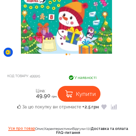
КОД ТОВАРУ:
499915
У наявності
Ціна:
Купити
49,90
грн.
За цю покупку ви отримаєте
+2.5 грн
Усе про товар
Опис
Характеристики
Відгуки (0)
Доставка та оплата
FAQ-питання