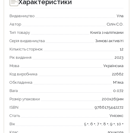
Характеристики
Видавництво
Ула
Автор
Сіліч С.О.
Тип товару
Книга з наліпками
Серія видавництва
Зимові активіті
Кількість сторінок
12
Рік видання
2023
Мова
Українська
Код виробника
22662
Обкладинка
М'яка
Продовжити покупки
Вага
0.072
Розмір упаковки
200х265мм
Оформити замовлення
ISBN
9786175442272
Стать
Унісекс
Вік
5 +, 6 +, 7 +, 8 +, 9 +, 10 +
Клас
дошкола