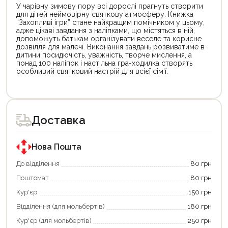
У чарівну зимову пору всі дорослі прагнуть створити
для дітей неймовірну святкову атмосферу. Книжка
“Захопливі ігри” стане найкращим помічником у цьому,
адже цікаві завдання з наліпками, що містяться в ній,
допоможуть батькам організувати веселе та корисне
дозвілля для малечі. Виконання завдань розвиватиме в
дитини посидючість, уважність, творче мислення, а
понад 100 наліпок і настільна гра-ходилка створять
особливий святковий настрій для всієї сім’ї.
Доставка
Нова Пошта
До відділення
80 грн
Поштомат
80 грн
Кур'єр
150 грн
Відділення (для мольбертів)
180 грн
Кур'єр (для мольбертів)
250 грн