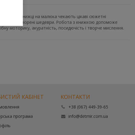
. У кожній книжці на малюка чекають цікаві сюжетні
икрасити створені шедеври. Робота з книжкою допоможе
ібну моторику, акуратність, посидючість і творче мислення.
ИСТИЙ КАБІНЕТ
КОНТАКТИ
амовлення
+38 (067) 449-39-65
рська програма
info@detmir.com.ua
офіль