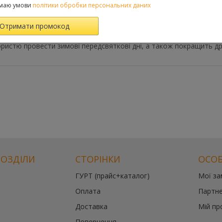
маю умови
політики обробки персональних даних
рена для дітей, які полюбляють розфарбовувати й клеїти наліпки
на зимову тематику, а також безліч наліпок, що допоможуть пр
ористю провести зимові передсвяткові дні, а також покращить др
РОЗДІЛИ
СТОРІНКИ
ОСОБ
ГУРТ (прайс+каталог)
Мої з
Оплата
Партне
Доставка
Мій пр
Повернення