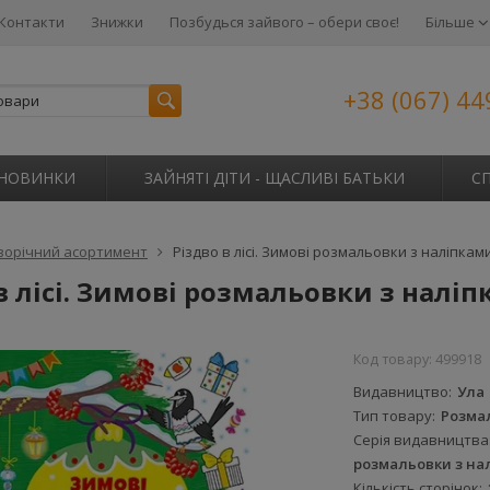
Контакти
Знижки
Позбудься зайвого – обери своє!
Більше
+38 (067) 44
НОВИНКИ
ЗАЙНЯТІ ДІТИ - ЩАСЛИВІ БАТЬКИ
С
ворічний асортимент
Різдво в лісі. Зимові розмальовки з наліпкам
в лісі. Зимові розмальовки з налі
Код товару:
499918
Видавництво
Ула
Тип товару
Розма
Серія видавництва
розмальовки з на
Кількість сторінок