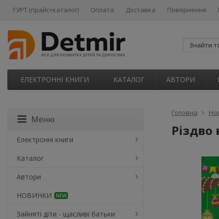
ГУРТ (прайс+каталог)
Оплата
Доставка
Повернення
ЕЛЕКТРОННІ КНИГИ
КАТАЛОГ
АВТОРИ
Головна
Но
Меню
Різдво 
Електронні книги
Каталог
Автори
НОВИНКИ
NEW
Зайняті діти - щасливі батьки