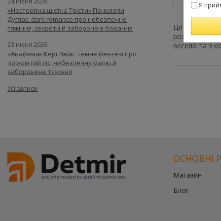
24 июня 2026
Я прий
«Нестерпна шістка Трісти» Пенелопи
Дуглас: dark romance про небезпечне
Ця серія ство
тяжіння, секрети й заборонені бажання
розмальовки 
23 июня 2026
весело та з к
«Анафема» Кері Лейк: темне фентезі про
проклятий ліс, небезпечну магію й
заборонене тяжіння
Усі записи
ОСНОВНІ 
Магазин
Блог