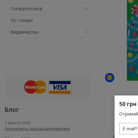
Спецпропозиції
Усі товари
Видавництва
50 грн
Блог
Отримай 
7 августа 2026
Допоможіть Альпаці відновитися
Опис