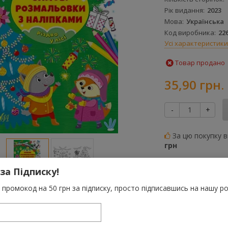
Рік видання
2023
Мова
Українська
Код виробника
22
Усі характеристики
Товар продано
35,90 грн.
-
+
За цю покупку 
грн
До порівняння
 за Підписку!
Категорії:
Дитячі ро
промокод на 50 грн за підписку, просто підписавшись на нашу ро
Характеристики
Відгуки
(0)
FAQ-питання