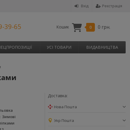
Вхід
Реєстрація
9-39-65
0 грн.
Кошик
0
ПЕЦПРОПОЗИЦІЇ
УСІ ТОВАРИ
ВИДАВНИЦТВА
и
пками
Доставка:
Нова Пошта
льовка
Зимові
Укр Пошта
ліпками
12