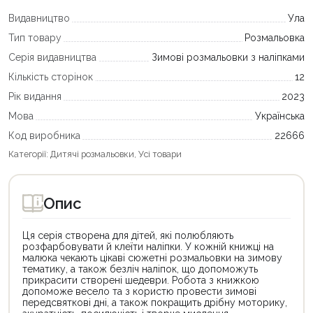
Видавництво
Ула
Тип товару
Розмальовка
Серія видавництва
Зимові розмальовки з наліпками
Кількість сторінок
12
Рік видання
2023
Мова
Українська
Код виробника
22666
Категорії:
Дитячі розмальовки
,
Усі товари
Опис
Ця серія створена для дітей, які полюбляють
розфарбовувати й клеїти наліпки. У кожній книжці на
малюка чекають цікаві сюжетні розмальовки на зимову
тематику, а також безліч наліпок, що допоможуть
прикрасити створені шедеври. Робота з книжкою
допоможе весело та з користю провести зимові
передсвяткові дні, а також покращить дрібну моторику,