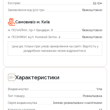
Експрес
55 грн
Замовлення від 500 грн
безкоштовно
Самовивіз м. Київ
м. ПОЧАЙНА, пр-т Бандери, 6
безкоштовно
м. ПОЗНЯКИ, вул. Княжий Затон, 4
безкоштовно
Ціна діє тільки при умові замовлення на сайті. Вартість у
роздрібних магазинах може відрізнятися.
Продовжити покупки
Оформити замовлення
Характеристики
Видавництво
Ула
Тип товару
Розмальовка
Серія видавництва
Зимові розмальовки з наліпками
Кількість сторінок
12