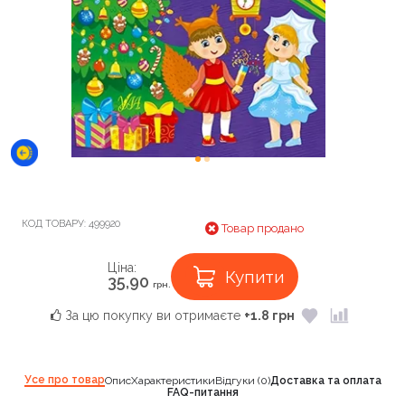
КОД ТОВАРУ:
499920
Товар продано
Ціна:
Купити
35,90
грн.
За цю покупку ви отримаєте
+1.8 грн
Усе про товар
Опис
Характеристики
Відгуки (0)
Доставка та оплата
FAQ-питання