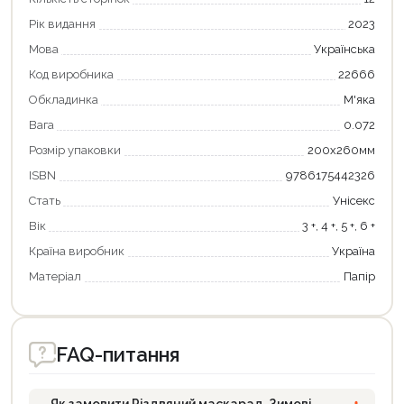
Рік видання
2023
Мова
Українська
Код виробника
22666
Обкладинка
М'яка
Вага
0.072
Розмір упаковки
200х260мм
ISBN
9786175442326
Стать
Унісекс
Вік
3 +, 4 +, 5 +, 6 +
Країна виробник
Україна
Матеріал
Папір
FAQ-питання