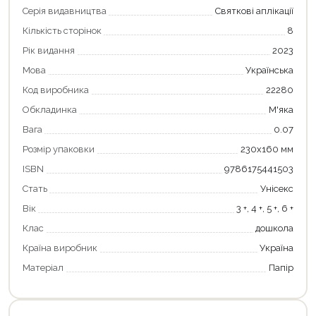
Серія видавництва
Святкові аплікації
Кількість сторінок
8
Рік видання
2023
Мова
Українська
Код виробника
22280
Обкладинка
М'яка
Вага
0.07
Розмір упаковки
230х160 мм
ISBN
9786175441503
Продовжити покупки
Стать
Унісекс
Оформити замовлення
Вік
3 +, 4 +, 5 +, 6 +
Клас
дошкола
Країна виробник
Україна
Матеріал
Папір