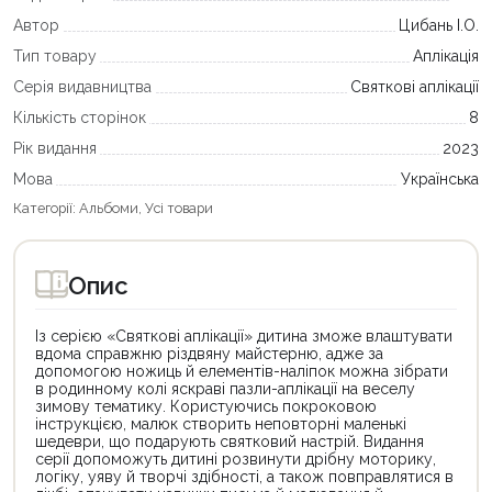
Автор
Цибань І.О.
Тип товару
Аплікація
Серія видавництва
Святкові аплікації
Кількість сторінок
8
Рік видання
2023
Мова
Українська
Категорії:
Альбоми
,
Усі товари
Опис
Із серією «Святкові аплікації» дитина зможе влаштувати
вдома справжню різдвяну майстерню, адже за
допомогою ножиць й елементів-наліпок можна зібрати
в родинному колі яскраві пазли-аплікації на веселу
зимову тематику. Користуючись покроковою
інструкцією, малюк створить неповторні маленькі
шедеври, що подарують святковий настрій. Видання
серії допоможуть дитині розвинути дрібну моторику,
логіку, уяву й творчі здібності, а також повправлятися в