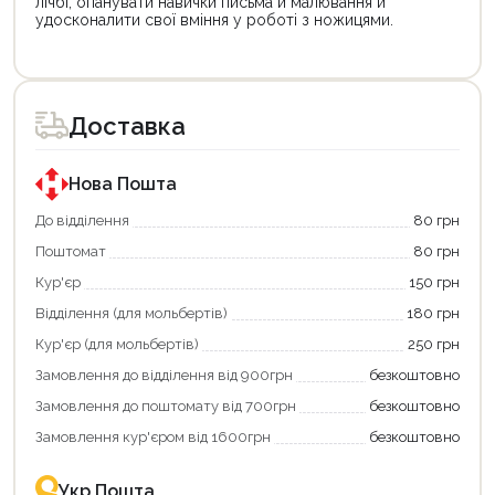
лічбі, опанувати навички письма й малювання й
удосконалити свої вміння у роботі з ножицями.
Цей
Цей
товар
товар
доступний
доступний
для
для
Доставка
покупки
покупки
за
за
державною
державною
програмою
програмою
Нова Пошта
єКнига.
«Національний
Використовуйте
кешбек».
До відділення
80 грн
свою
Оплачуйте
Поштомат
80 грн
карту
покупку
єКнига,
картою
Кур'єр
150 грн
щоб
«Національний
зекономити
кешбек»
Відділення (для мольбертів)
180 грн
та
та
отримати
отримуйте
Кур'єр (для мольбертів)
250 грн
додаткові
вигідне
Замовлення до відділення від 900грн
безкоштовно
переваги!
повернення
Купити
коштів!
Замовлення до поштомату від 700грн
безкоштовно
картою
Економте
єКнига
більше
Замовлення кур'єром від 1600грн
безкоштовно
–
разом
це
із
зручно
державною
Укр Пошта