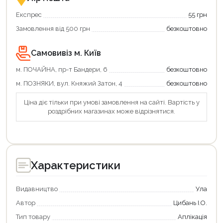
та
підтримкою!
вигідно!
Експрес
55 грн
Замовлення від 500 грн
безкоштовно
Самовивіз м. Київ
м. ПОЧАЙНА, пр-т Бандери, 6
безкоштовно
м. ПОЗНЯКИ, вул. Княжий Затон, 4
безкоштовно
Ціна діє тільки при умові замовлення на сайті. Вартість у
роздрібних магазинах може відрізнятися.
Характеристики
Видавництво
Ула
Автор
Цибань І.О.
Тип товару
Аплікація