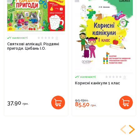
0
У наявності
Святкові аплікації. Різдвяні
пригоди. Цибань І.О.
0
У наявності
Корисні канікули 1 клас
95
грн.
37,90
85,50
грн.
грн.