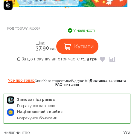
КОД ТОВАРУ:
500085
У наявності
Ціна:
Купити
37,90
грн.
За цю покупку ви отримаєте
+1.9 грн
Усе про товар
Опис
Характеристики
Відгуки (0)
Доставка та оплата
FAQ-питання
Зимова підтримка
Розрахунок карткою
Національний кешбек
Розрахунок бонусами
Видавництво
Ула