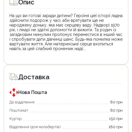
Опис
На що ви готові заради дитини? Героїня ціеї історії ладна
здійснити подорож у часі, аби врятувати ще не
народжену доньку, яка має серцеву ваду. Надворі 1970
рік, і лікарі не здатні допомогти їй вижити. Та родич із
загадковим минулим пропонує перенестися в інший час
і спробувати дати дівчинці шанс. Будь-яка помилка може
вартувати життя. Але материнське серце вхопиться
навіть за цей слабкий промінчик надії...
Цей
Цей
товар
товар
доступний
доступний
для
для
Доставка
покупки
покупки
за
за
державною
державною
програмою
програмою
Нова Пошта
єКнига.
«Національний
Використовуйте
кешбек».
До відділення
80 грн
свою
Оплачуйте
Поштомат
80 грн
карту
покупку
єКнига,
картою
Кур'єр
150 грн
щоб
«Національний
зекономити
кешбек»
Відділення (для мольбертів)
180 грн
та
та