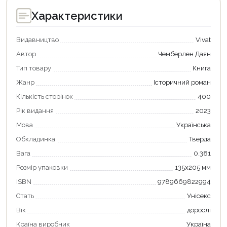
Характеристики
Видавництво
Vivat
Автор
Чемберлен Даян
Тип товару
Книга
Жанр
Історичний роман
Кількість сторінок
400
Рік видання
2023
Мова
Українська
Продовжити покупки
Обкладинка
Тверда
Оформити замовлення
Вага
0.381
Розмір упаковки
135х205 мм
ISBN
9789669822994
Стать
Унісекс
Вік
дорослі
Країна виробник
Україна