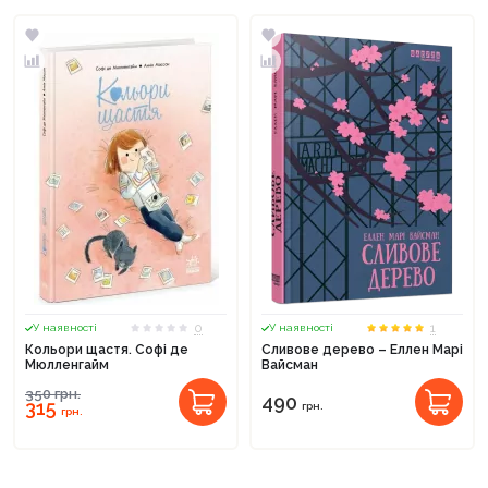
0
1
У наявності
У наявності
Кольори щастя. Софі де
Сливове дерево – Еллен Марі
Мюлленгайм
Вайсман
350
грн.
490
315
грн.
грн.