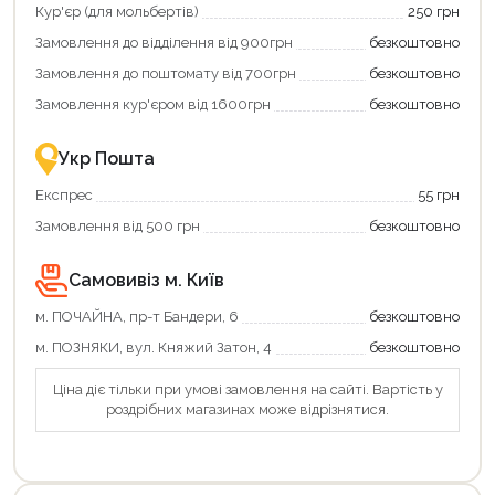
отримати
отримуйте
Кур'єр (для мольбертів)
250 грн
додаткові
вигідне
Замовлення до відділення від 900грн
безкоштовно
переваги!
повернення
Купити
коштів!
Замовлення до поштомату від 700грн
безкоштовно
картою
Економте
єКнига
більше
Замовлення кур'єром від 1600грн
безкоштовно
–
разом
це
із
зручно
державною
Укр Пошта
та
підтримкою!
вигідно!
Експрес
55 грн
Замовлення від 500 грн
безкоштовно
Самовивіз м. Київ
м. ПОЧАЙНА, пр-т Бандери, 6
безкоштовно
м. ПОЗНЯКИ, вул. Княжий Затон, 4
безкоштовно
Ціна діє тільки при умові замовлення на сайті. Вартість у
роздрібних магазинах може відрізнятися.