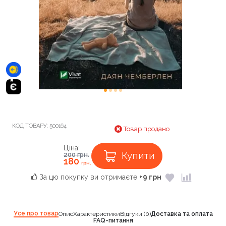
КОД ТОВАРУ:
500164
Товар продано
Ціна:
Купити
200
грн.
180
грн.
За цю покупку ви отримаєте
+9 грн
Усе про товар
Опис
Характеристики
Відгуки (0)
Доставка та оплата
FAQ-питання