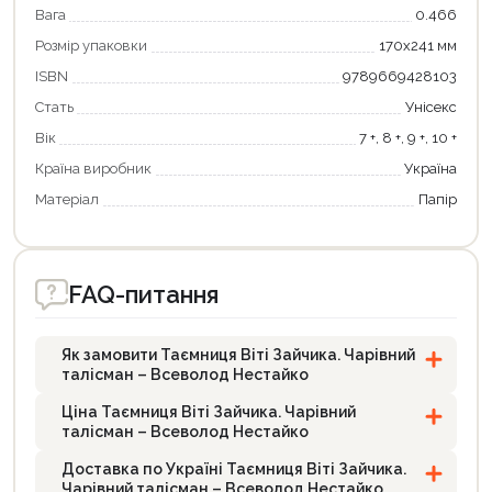
Вага
0.466
Розмір упаковки
170х241 мм
ISBN
9789669428103
Стать
Унісекс
Вік
7 +, 8 +, 9 +, 10 +
Країна виробник
Україна
Матеріал
Папір
FAQ-питання
Як замовити Таємниця Віті Зайчика. Чарівний
талісман – Всеволод Нестайко
Ціна Таємниця Віті Зайчика. Чарівний
талісман – Всеволод Нестайко
Доставка по Україні Таємниця Віті Зайчика.
Чарівний талісман – Всеволод Нестайко