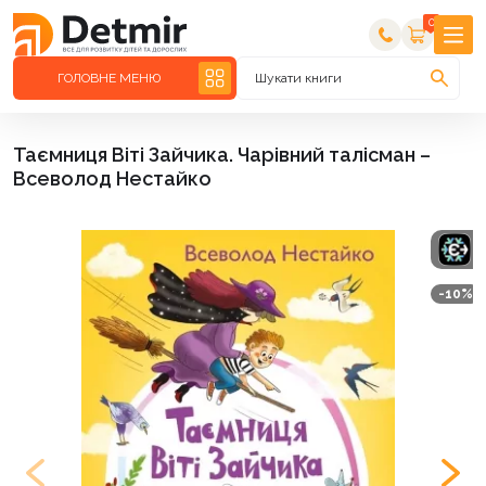
0
ГОЛОВНЕ МЕНЮ
Шукати книги
Таємниця Віті Зайчика. Чарівний талісман –
Всеволод Нестайко
-10%