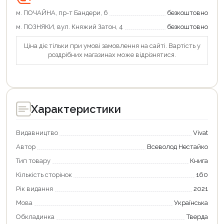
м. ПОЧАЙНА, пр-т Бандери, 6
безкоштовно
м. ПОЗНЯКИ, вул. Княжий Затон, 4
безкоштовно
Ціна діє тільки при умові замовлення на сайті. Вартість у
роздрібних магазинах може відрізнятися.
Характеристики
Видавництво
Vivat
Автор
Всеволод Нестайко
Тип товару
Книга
Кількість сторінок
160
Продовжити покупки
Рік видання
2021
Мова
Українська
Оформити замовлення
Обкладинка
Тверда