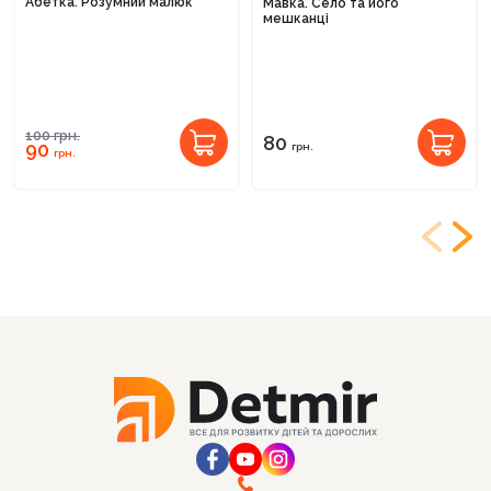
Абетка. Розумний малюк
Мавка. Село та його
мешканці
100
грн.
80
90
грн.
грн.