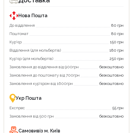
Доставка
покупки
покупки
за
за
державною
державною
програмою
програмою
Нова Пошта
єКнига.
«Національний
Використовуйте
кешбек».
До відділення
80 грн
свою
Оплачуйте
Поштомат
80 грн
карту
покупку
єКнига,
картою
Кур'єр
150 грн
щоб
«Національний
зекономити
кешбек»
Відділення (для мольбертів)
180 грн
та
та
отримати
отримуйте
Кур'єр (для мольбертів)
250 грн
додаткові
вигідне
Замовлення до відділення від 900грн
безкоштовно
переваги!
повернення
Купити
коштів!
Замовлення до поштомату від 700грн
безкоштовно
картою
Економте
єКнига
більше
Замовлення кур'єром від 1600грн
безкоштовно
–
разом
це
із
зручно
державною
Укр Пошта
та
підтримкою!
вигідно!
Експрес
55 грн
Замовлення від 500 грн
безкоштовно
Самовивіз м. Київ