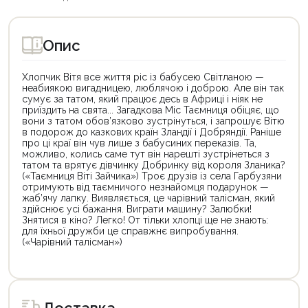
Опис
Хлопчик Вітя все життя ріс із бабусею Світланою —
неабиякою вигадницею, люблячою і доброю. Але він так
сумує за татом, який працює десь в Африці і ніяк не
приїздить на свята... Загадкова Міс Таємниця обіцяє, що
вони з татом обов’язково зустрінуться, і запрошує Вітю
в подорож до казкових країн Зландії і Добряндії. Раніше
про ці краї він чув лише з бабусиних переказів. Та,
можливо, колись саме тут він нарешті зустрінеться з
татом та врятує дівчинку Добринку від короля Зланика?
(«Таємниця Віті Зайчика») Троє друзів із села Гарбузяни
отримують від таємничого незнайомця подарунок —
жаб’ячу лапку. Виявляється, це чарівний талісман, який
здійснює усі бажання. Виграти машину? Залюбки!
Знятися в кіно? Легко! От тільки хлопці ще не знають:
для їхньої дружби це справжнє випробування.
(«Чарівний талісман»)
Цей
Цей
товар
товар
доступний
доступний
для
для