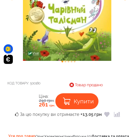
КОД ТОВАРУ:
500180
Товар продано
Ціна:
Купити
290
грн.
261
грн.
За цю покупку ви отримаєте
+13.05 грн
Усе про товар
Опис
Характеристики
Відгуки (0)
Доставка та оплата