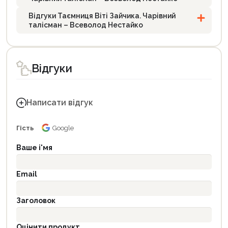
Відгуки Таємниця Віті Зайчика. Чарівний
талісман – Всеволод Нестайко
Відгуки
Написати відгук
Гість
Google
Ваше і'мя
Email
Заголовок
Оцінити продукт