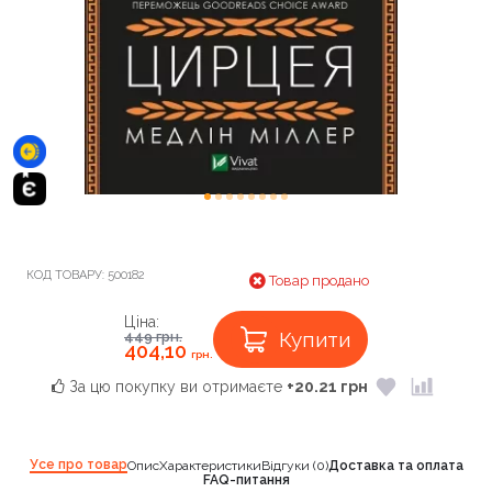
КОД ТОВАРУ:
500182
Товар продано
Ціна:
Купити
449
грн.
404,10
грн.
За цю покупку ви отримаєте
+20.21 грн
Усе про товар
Опис
Характеристики
Відгуки (0)
Доставка та оплата
FAQ-питання