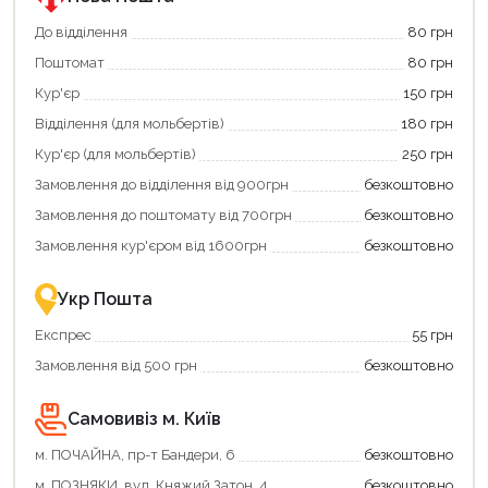
До відділення
80 грн
Поштомат
80 грн
Продовжити покупки
Кур'єр
150 грн
Відділення (для мольбертів)
180 грн
Оформити замовлення
Кур'єр (для мольбертів)
250 грн
Замовлення до відділення від 900грн
безкоштовно
Замовлення до поштомату від 700грн
безкоштовно
Замовлення кур'єром від 1600грн
безкоштовно
Укр Пошта
Експрес
55 грн
Замовлення від 500 грн
безкоштовно
Самовивіз м. Київ
м. ПОЧАЙНА, пр-т Бандери, 6
безкоштовно
м. ПОЗНЯКИ, вул. Княжий Затон, 4
безкоштовно