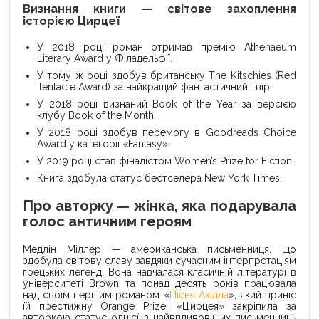
Визнання книги — світове захоплення
історією Цирцеї
У 2018 році роман отримав премію Athenaeum
Literary Award у Філадельфії.
У тому ж році здобув британську The Kitschies (Red
Tentacle Award) за найкращий фантастичний твір.
У 2018 році визнаний Book of the Year за версією
клубу Book of the Month.
У 2018 році здобув перемогу в Goodreads Choice
Award у категорії «Fantasy».
У 2019 році став фіналістом Women’s Prize for Fiction.
Книга здобула статус бестселера New York Times.
Про авторку — жінка, яка подарувала
голос античним героям
Медлін Міллер — американська письменниця, що
здобула світову славу завдяки сучасним інтерпретаціям
грецьких легенд. Вона навчалася класичній літературі в
університеті Brown та понад десять років працювала
над своїм першим романом «
Пісня Ахілла
», який приніс
їй престижну Orange Prize. «Цирцея» закріпила за
авторкою статус однієї з найвпливовіших письменниць