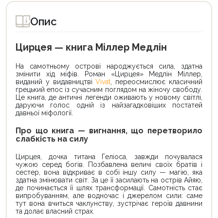
Опис
Цирцея — книга Міллер Медлін
На самотньому острові народжується сила, здатна
змінити хід міфів. Роман «Цирцея» Медлін Міллер,
виданий у видавництві
Vivat
, переосмислює класичний
грецький епос із сучасним поглядом на жіночу свободу.
Це книга, де античні легенди оживають у новому світлі,
даруючи голос одній із найзагадковіших постатей
давньої міфології.
Про що книга — вигнання, що перетворило
слабкість на силу
Цирцея, дочка титана Геліоса, завжди почувалася
чужою серед богів. Позбавлена величі своїх братів і
сестер, вона відкриває в собі іншу силу — магію, яка
здатна змінювати світ. За це її засилають на острів Айяю,
де починається її шлях трансформації. Самотність стає
випробуванням, але водночас і джерелом сили: саме
тут вона вчиться чаклунству, зустрічає героїв давнини
та долає власний страх.