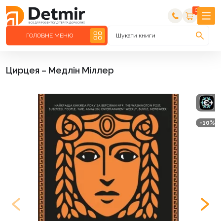
0
ГОЛОВНЕ МЕНЮ
Шукати книги
Цирцея – Медлін Міллер
-10%