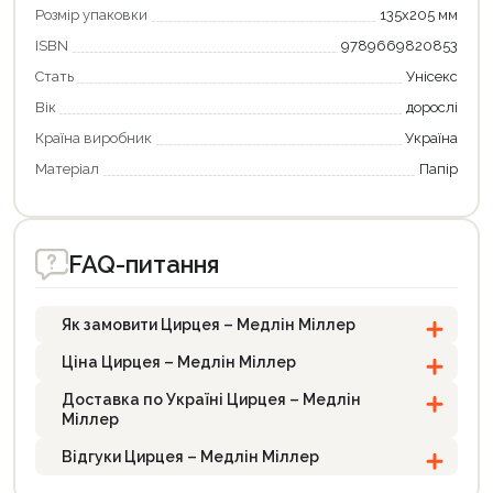
Розмір упаковки
135х205 мм
ISBN
9789669820853
Стать
Унісекс
Вік
дорослі
Країна виробник
Україна
Матеріал
Папір
FAQ-питання
Як замовити Цирцея – Медлін Міллер
Ціна Цирцея – Медлін Міллер
Доставка по Україні Цирцея – Медлін
Міллер
Відгуки Цирцея – Медлін Міллер