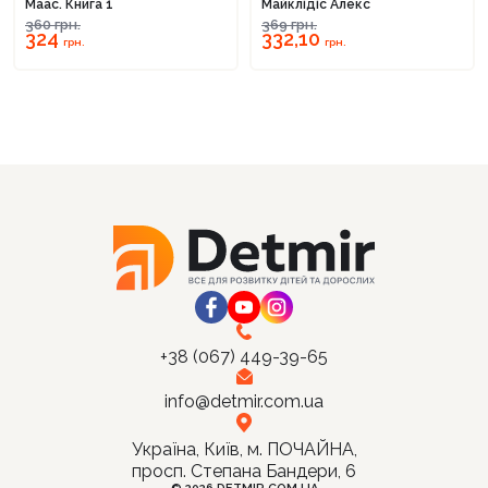
Маас. Книга 1
Майклідіс Алекс
360
грн.
369
грн.
324
332,10
грн.
грн.
+38 (067) 449-39-65
info@detmir.com.ua
Україна, Київ, м. ПОЧАЙНА,
просп. Степана Бандери, 6