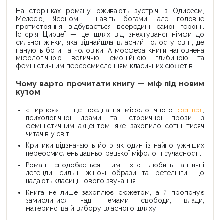
На сторінках роману оживають зустрічі з Одисеєм,
Медеєю, Ясоном і навіть богами, але головне
протистояння відбувається всередині самої героїні.
Історія Цирцеї — це шлях від знехтуваної німфи до
сильної жінки, яка віднайшла власний голос у світі, де
панують боги та чоловіки. Атмосфера книги наповнена
міфологічною величчю, емоційною глибиною та
феміністичним переосмисленням класичних сюжетів.
Чому варто прочитати книгу — міф під новим
кутом
«Цирцея» — це поєднання міфологічного
фентезі
,
психологічної драми та історичної прози з
феміністичним акцентом, яке захопило сотні тисяч
читачів у світі.
Критики відзначають його як один із найпотужніших
переосмислень давньогрецької міфології сучасності.
Роман сподобається тим, хто любить античні
легенди, сильні жіночі образи та ретелінги, що
надають класиці нового звучання.
Книга не лише захоплює сюжетом, а й пропонує
замислитися над темами свободи, влади,
материнства й вибору власного шляху.