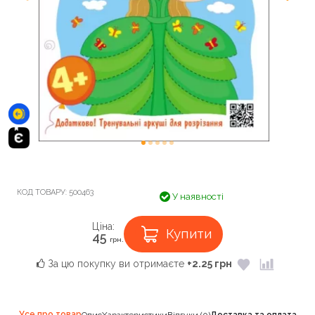
КОД ТОВАРУ:
500463
У наявності
Ціна:
Купити
45
грн.
За цю покупку ви отримаєте
+2.25 грн
Усе про товар
Опис
Характеристики
Відгуки (0)
Доставка та оплата