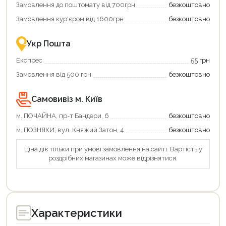
Замовлення до поштомату від 700грн
безкоштовно
картою
Економте
єКнига
більше
Замовлення кур'єром від 1600грн
безкоштовно
–
разом
це
із
зручно
державною
Укр Пошта
та
підтримкою!
вигідно!
Експрес
55 грн
Замовлення від 500 грн
безкоштовно
Самовивіз м. Київ
м. ПОЧАЙНА, пр-т Бандери, 6
безкоштовно
м. ПОЗНЯКИ, вул. Княжий Затон, 4
безкоштовно
Ціна діє тільки при умові замовлення на сайті. Вартість у
роздрібних магазинах може відрізнятися.
Характеристики