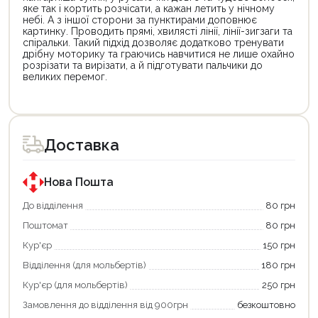
яке так і кортить розчісати, а кажан летить у нічному
небі. А з іншої сторони за пунктирами доповнює
картинку. Проводить прямі, хвилясті лінії, лінії-зигзаги та
спіральки. Такий підхід дозволяє додатково тренувати
дрібну моторику та граючись навчитися не лише охайно
розрізати та вирізати, а й підготувати пальчики до
великих перемог.
Цей
Цей
товар
товар
доступний
доступний
для
для
Доставка
покупки
покупки
за
за
державною
державною
програмою
програмою
Нова Пошта
єКнига.
«Національний
Використовуйте
кешбек».
До відділення
80 грн
свою
Оплачуйте
Поштомат
80 грн
карту
покупку
єКнига,
картою
Кур'єр
150 грн
щоб
«Національний
зекономити
кешбек»
Відділення (для мольбертів)
180 грн
та
та
отримати
отримуйте
Кур'єр (для мольбертів)
250 грн
додаткові
вигідне
Замовлення до відділення від 900грн
безкоштовно
переваги!
повернення
Купити
коштів!