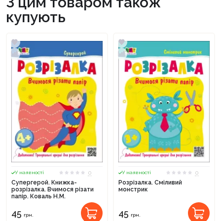
З цим товаром також
купують
0
0
У наявності
У наявності
Супергерой. Книжка-
Розрізалка. Сміливий
розрізалка. Вчимося різати
монстрик
папір. Коваль Н.М.
45
45
грн.
грн.