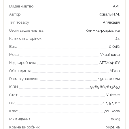
Видавництво
АРТ
Автор
Коваль Н.М.
Тип товару
Аплікація
Серія видавництва
Книжка-розрізалка
Кількість сторінок
24
Вага
0.048
Мова
Українська
Код виробника
АРТ20416У
Обкладинка
М'яка
Розмір упаковки
150х200 мм
ISBN
9789667613853
Продовжити покупки
Стать
Унісекс
Оформити замовлення
Вік
4 +, 5 +, 6 +
Клас
дошкола
Рік видання
2023
Країна виробник
Україна