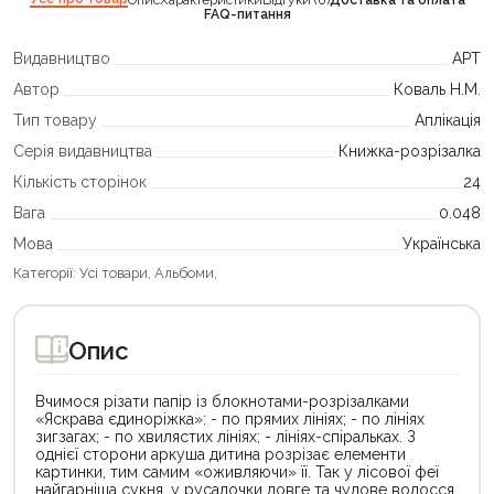
FAQ-питання
Видавництво
АРТ
Автор
Коваль Н.М.
Тип товару
Аплікація
Серія видавництва
Книжка-розрізалка
Кількість сторінок
24
Вага
0.048
Мова
Українська
Категорії:
Усі товари
,
Альбоми
,
Опис
Вчимося різати папір із блокнотами-розрізалками
«Яскрава єдиноріжка»: - по прямих лініях; - по лініях
зигзагах; - по хвилястих лініях; - лініях-спіральках. З
однієї сторони аркуша дитина розрізає елементи
картинки, тим самим «оживляючи» її. Так у лісової феї
найгарніша сукня, у русалочки довге та чудове волосся,