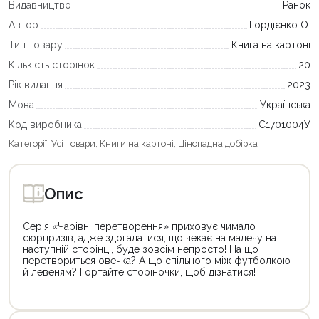
Видавництво
Ранок
Автор
Гордієнко О.
Тип товару
Книга на картоні
Кількість сторінок
20
Рік видання
2023
Мова
Українська
Код виробника
С1701004У
Категорії:
Усі товари
,
Книги на картоні
,
Цінопадна добірка
Опис
Серія «Чарівні перетворення» приховує чимало
сюрпризів, адже здогадатися, що чекає на малечу на
наступній сторінці, буде зовсім непросто! На що
перетвориться овечка? А що спільного між футболкою
й левеням? Гортайте сторіночки, щоб дізнатися!
Цей
Цей
товар
товар