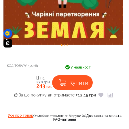
КОД ТОВАРУ:
500761
У наявності
Ціна:
Купити
270
грн.
243
грн.
За цю покупку ви отримаєте
+12.15 грн
Усе про товар
Опис
Характеристики
Відгуки (0)
Доставка та оплата
FAQ-питання