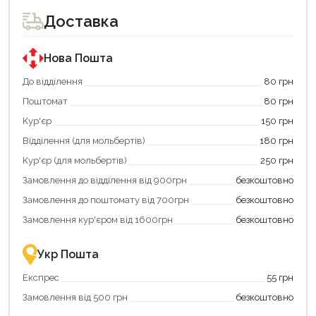
доступний
доступний
для
для
Доставка
покупки
покупки
за
за
державною
державною
програмою
програмою
Нова Пошта
єКнига.
«Національний
Використовуйте
кешбек».
До відділення
80 грн
свою
Оплачуйте
Поштомат
80 грн
карту
покупку
єКнига,
картою
Кур'єр
150 грн
щоб
«Національний
зекономити
кешбек»
Відділення (для мольбертів)
180 грн
та
та
отримати
отримуйте
Кур'єр (для мольбертів)
250 грн
додаткові
вигідне
Замовлення до відділення від 900грн
безкоштовно
переваги!
повернення
Купити
коштів!
Замовлення до поштомату від 700грн
безкоштовно
картою
Економте
єКнига
більше
Замовлення кур'єром від 1600грн
безкоштовно
–
разом
це
із
зручно
державною
Укр Пошта
та
підтримкою!
вигідно!
Експрес
55 грн
Замовлення від 500 грн
безкоштовно