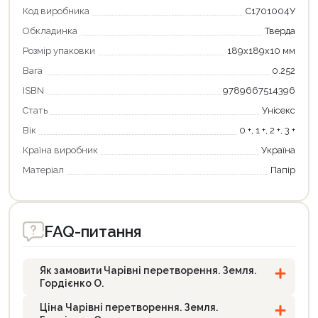
Код виробника
С1701004У
Обкладинка
Тверда
Розмір упаковки
189х189х10 мм
Вага
0.252
ISBN
9789667514396
Стать
Унісекс
Продовжити покупки
Вік
0 +, 1 +, 2 +, 3 +
Країна виробник
Україна
Оформити замовлення
Матеріал
Папір
FAQ-питання
Як замовити Чарівні перетворення. Земля.
Гордієнко О.
Ціна Чарівні перетворення. Земля.