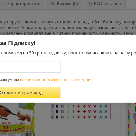
Характеристики
Відгуки
(0)
FAQ-питання
ову пору всі дорослі хочуть створити для дітей неймовірну новор
ічником. А цікаві завдання з наліпками дадуть можливість бать
х завдань розвиватиме в дитини посидючість, уважність, творче
рій.
 за Підписку!
промокод на 50 грн за підписку, просто підписавшись на нашу ро
ВАРОМ ТАКОЖ КУПУЮТЬ
маю умови
політики обробки персональних даних
-10%