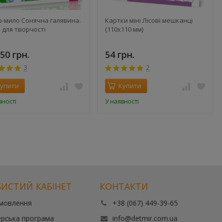
р-мило Сонячна галявина.
Картки міні Лісові мешканці
 для творчості
(110х110 мм)
50 грн.
54 грн.
3
2
упити
Купити
вності
У наявності
ИСТИЙ КАБІНЕТ
КОНТАКТИ
амовлення
+38 (067) 449-39-65
рська програма
info@detmir.com.ua