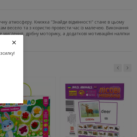
ічну атмосферу. Книжка "Знайди відмінності" стане в цьому
кам весело та з користю провести час із малечею. Виконання
 мислення, дрібну моторику, а додаткові мотиваційні наліпки
зсилку!