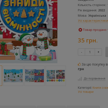
Кількість сторінок
Рік видання
2022
Мова
Українська
Усі характеристики
Товар продано т
35 грн.
-
+
За цю покупку 
грн
До порівняння
Категорії:
Книги з в
Усі товари