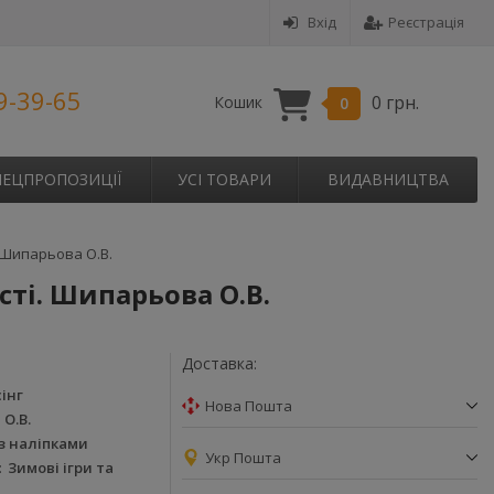
Вхід
Реєстрація
9-39-65
0 грн.
Кошик
0
ПЕЦПРОПОЗИЦІЇ
УСІ ТОВАРИ
ВИДАВНИЦТВА
. Шипарьова О.В.
сті. Шипарьова О.В.
Доставка:
інг
Нова Пошта
О.В.
з наліпками
Укр Пошта
Зимові ігри та