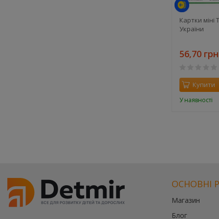
кові
Веселі кольори. Іграшкові
Картки міні 
машинки
України
60 грн.
56,70 грн
0
Купити
Купити
У наявності
У наявності
ОСНОВНІ 
Магазин
Блог