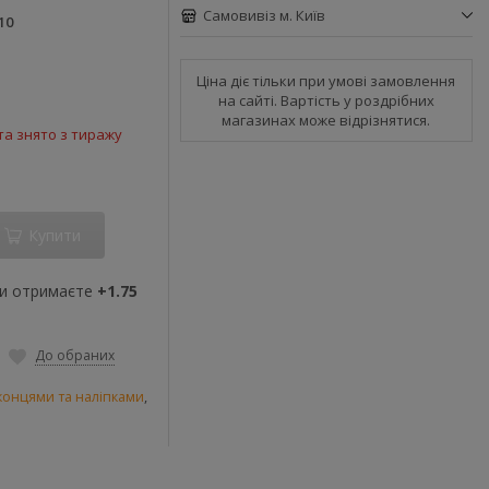
Самовивіз м. Київ
10
Ціна діє тільки при умові замовлення
на сайті. Вартість у роздрібних
магазинах може відрізнятися.
а знято з тиражу
Купити
ви отримаєте
+1.75
До обраних
іконцями та наліпками
,