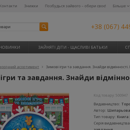
Контакти
Знижки
Позбудься зайвого – обери своє!
Більше
+38 (067) 44
НОВИНКИ
ЗАЙНЯТІ ДІТИ - ЩАСЛИВІ БАТЬКИ
С
ворічний асортимент
Зимові ігри та завдання. Знайди відмінності
ігри та завдання. Знайди відмінно
Код товару:
500947
Видавництво
Торс
Автор
Шипарьова 
Тип товару
Книга 
Серія видавництва
завдання