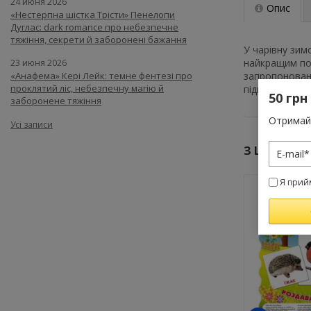
24 июня 2026
Опис
«Нестерпна шістка Трісти» Пенелопи
Дуглас: dark romance про небезпечне
тяжіння, секрети й заборонені бажання
У чарівну зим
найкращим пом
23 июня 2026
запропоновани
«Анафема» Кері Лейк: темне фентезі про
проклятий ліс, небезпечну магію й
піднімуть наст
50 грн
заборонене тяжіння
Отримай 
Усі записи
З ЦИМ ТО
Я прий
-10%