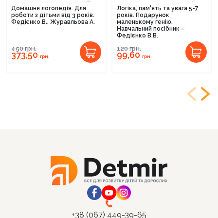
Домашня логопедія. Для
Логіка, пам'ять та увага 5-7
роботи з дітьми від 3 років.
років. Подарунок
Федієнко В., Журавльова А.
маленькому генію.
Навчальний посібник –
Федієнко В.В.
450
грн.
120
грн.
373,50
99,60
грн.
грн.
+38 (067) 449-39-65