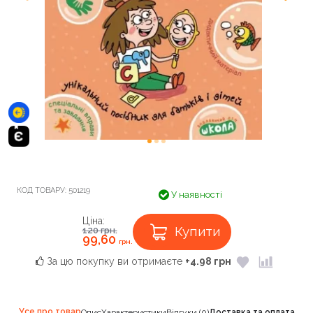
КОД ТОВАРУ:
501219
У наявності
Ціна:
Купити
120
грн.
99,60
грн.
За цю покупку ви отримаєте
+4.98 грн
Усе про товар
Опис
Характеристики
Відгуки (0)
Доставка та оплата