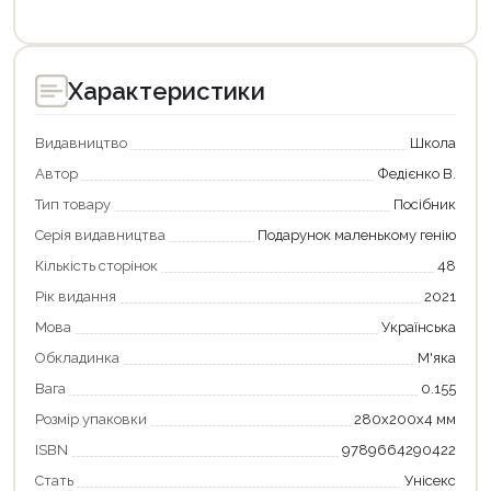
Характеристики
Видавництво
Школа
Автор
Федієнко В.
Тип товару
Посібник
Серія видавництва
Подарунок маленькому генію
Кількість сторінок
48
Рік видання
2021
Мова
Українська
Обкладинка
М'яка
Вага
0.155
Продовжити покупки
Розмір упаковки
280х200х4 мм
Оформити замовлення
ISBN
9789664290422
Стать
Унісекс