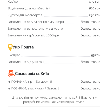
Кур'єр
150 грн
щоб
зекономити
Відділення (для мольбертів)
180 грн
та
отримати
Кур'єр (для мольбертів)
250 грн
додаткові
Замовлення до відділення від 900грн
безкоштовно
переваги!
Купити
Замовлення до поштомату від 700грн
безкоштовно
картою
єКнига
Замовлення кур'єром від 1600грн
безкоштовно
–
це
зручно
Укр Пошта
та
вигідно!
Експрес
55 грн
Замовлення від 500 грн
безкоштовно
Самовивіз м. Київ
м. ПОЧАЙНА, пр-т Бандери, 6
безкоштовно
м. ПОЗНЯКИ, вул. Княжий Затон, 4
безкоштовно
Ціна діє тільки при умові замовлення на сайті. Вартість у
роздрібних магазинах може відрізнятися.