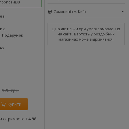
пропозиція
Самовивіз м. Київ
ла
Ціна діє тільки при умові замовлення
ник
на сайті. Вартість у роздрібних
Подарунок
магазинах може відрізнятися.
48
120 грн.
Купити
ви отримаєте
+4.98