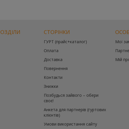
РОЗДІЛИ
СТОРІНКИ
ОСОБ
ГУРТ (прайс+каталог)
Мої з
Оплата
Партне
Доставка
Мій пр
Повернення
Контакти
Знижки
Позбудься зайвого – обери
своє!
Анкета для партнерів (гуртових
клієнтів)
Умови використання сайту