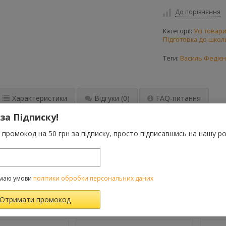
До порівняння
Категорії:
Усі товар
Підготовка до школ
Теги:
Василь Федієн
Характеристики
Відгуки
(0)
FAQ-питання
 за Підписку!
ії орієнтовані на дітей 4—6 років (залежно від рівня попередньо
промокод на 50 грн за підписку, просто підписавшись на нашу ро
квар, математика, логіка, розвиток навичок читання та правильн
 стане дійсно найкращим подарунком для маленьких та допитливи
 у доступній, ігровій формі ознайомити дитину з буквами від А до
маю умови
політики обробки персональних даних
ВАРОМ ТАКОЖ КУПУЮТЬ