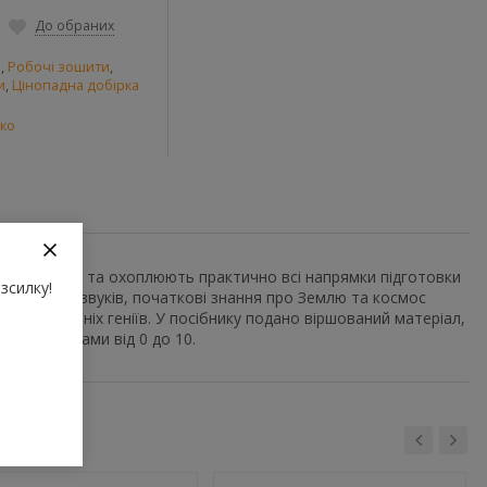
До обраних
и
,
Робочі зошити
,
и
,
Цінопадна добірка
ко
ї підготовки) та охоплюють практично всі напрямки підготовки
зсилку!
ої вимови звуків, початкові знання про Землю та космос
х майбутніх геніїв. У посібнику подано віршований матеріал,
 Я та числами від 0 до 10.