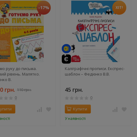
-17%
ХІТ!
мо руку до письма.
Каліграфічні прописи. Експрес-
ий рівень. Малятко.
шаблон – Федієнко В.В.
нко В.
0 грн.
45 грн.
110 грн.
0
0
упити
Купити
вності
У наявності