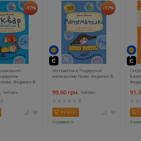
-17%
-17%
те
дошкільнят.
Математика. Подарунок
Готує
одарунок
маленькому генію. Федієнко В.
Базов
генію. Федієнко В.
Федіє
.
99,60 грн.
91,3
120 грн.
120 грн.
0
0
Купити
К
У наявності
У ная