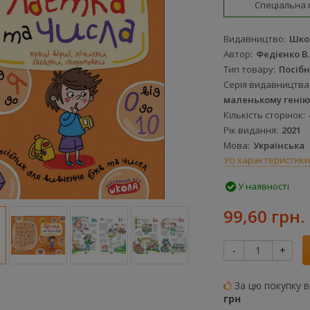
Спеціальна 
Видавництво
Шко
Автор
Федієнко В.
Тип товару
Посіб
Серія видавництва
маленькому генію
Кількість сторінок
Рік видання
2021
Мова
Українська
Усі характеристики
У наявності
99,60 грн.
-
+
За цю покупку 
грн