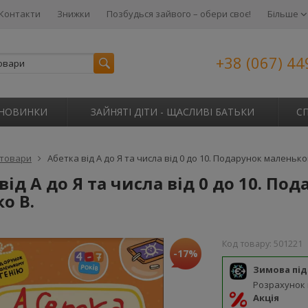
Контакти
Знижки
Позбудься зайвого – обери своє!
Більше
+38 (067) 44
НОВИНКИ
ЗАЙНЯТІ ДІТИ - ЩАСЛИВІ БАТЬКИ
С
 товари
Абетка від А до Я та числа від 0 до 10. Подарунок маленько
від А до Я та числа від 0 до 10. П
о В.
Код товару:
501221
-17%
Зимова пі
Розрахунок
Акція