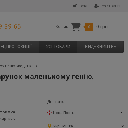
Вхід
Реєстрація
9-39-65
0 грн.
Кошик
0
ПЕЦПРОПОЗИЦІЇ
УСІ ТОВАРИ
ВИДАВНИЦТВА
му генію. Федієнко В.
одарунок маленькому генію.
Доставка:
дтримка
Нова Пошта
 карткою
Укр Пошта