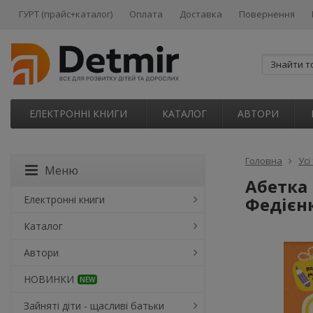
ГУРТ (прайс+каталог)
Оплата
Доставка
Повернення
ЕЛЕКТРОННІ КНИГИ
КАТАЛОГ
АВТОРИ
Головна
Усі
Меню
Абетка 
Електронні книги
Федієнк
Каталог
Автори
НОВИНКИ
NEW
Зайняті діти - щасливі батьки