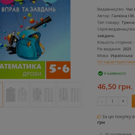
Видавництво
Час 
Автор
Галкіна І.М.
Тип товару
Трена
Серія видавництва
завдань
Кількість сторінок
Рік видання
2023
Мова
Українська
Усі характеристики
У наявності
46,50 грн.
-
+
За цю покупку 
грн
До порівняння