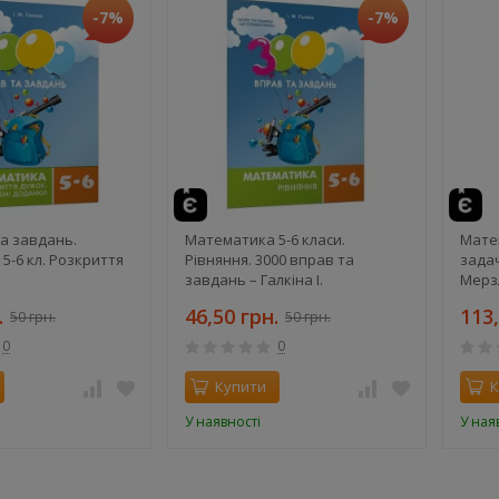
-7%
-7%
те
та завдань.
Математика 5-6 класи.
Матем
5-6 кл. Розкриття
Рівняння. 3000 вправ та
задач
завдань – Галкіна І.
Мерзл
.
46,50 грн.
113,
50 грн.
50 грн.
0
0
Купити
К
У наявності
У ная