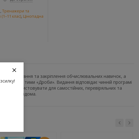
и
,
Тренажери та
(1–11 клас)
,
Цінопадна
 для формування та закріплення обчислювальних навичок, а
зсилку!
і правил з тими «Дроби». Видання відповідає чинній програмі
ожна використовувати для самостійних, перевіряльних та
а уроках і вдома.