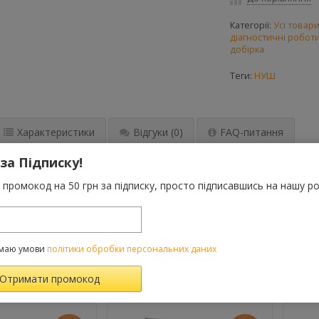
Категорії:
Усі товар
діагностичні роботи 
добірка
Теги:
НУШ
Характеристики
Відгуки
(0)
FAQ-питання
 за Підписку!
сований учням 5-6-х класів, батькам та вчителям і призначений
промокод на 50 грн за підписку, просто підписавшись на нашу ро
 навичок застосування основних математичних зрозуміти, формул 
та може бути використане з будь-яким підручником. Посібник м
іт, а також як тренажер для відпрацювання відповідних навичок н
маю умови
політики обробки персональних даних
ВАРОМ ТАКОЖ КУПУЮТЬ