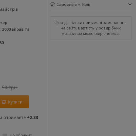
Самовивіз м. Київ
майстрів
Ціна діє тільки при умові замовлення
жер
на сайті. Вартість у роздрібних
3000 вправ та
магазинах може відрізнятися.
80
50 грн.
Купити
ви отримаєте
+2.33
До обраних