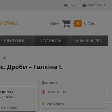
Вхід
Реєстрація
9-39-65
0 грн.
Кошик
0
ПЕЦПРОПОЗИЦІЇ
УСІ ТОВАРИ
ВИДАВНИЦТВА
а І.
. Дроби – Галкіна І.
Доставка:
дтримка
Нова Пошта
 карткою
Укр Пошта
пропозиція