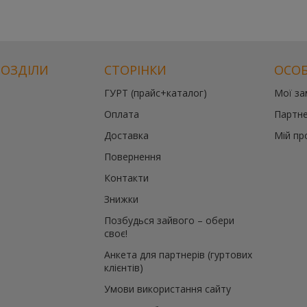
РОЗДІЛИ
СТОРІНКИ
ОСОБ
ГУРТ (прайс+каталог)
Мої з
Оплата
Партне
Доставка
Мій пр
Повернення
Контакти
Знижки
Позбудься зайвого – обери
своє!
Анкета для партнерів (гуртових
клієнтів)
Умови використання сайту