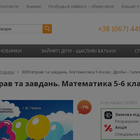
Контакти
Знижки
Позбудься зайвого – обери своє!
Більше
+38 (067) 44
НОВИНКИ
ЗАЙНЯТІ ДІТИ - ЩАСЛИВІ БАТЬКИ
С
 товари
3000 вправ та завдань. Математика 5-6 клас. Дроби – Галкін
рав та завдань. Математика 5-6 клас
Код товару:
501855
-7%
Зимова пі
Розрахунок
Акція
Спеціальна 