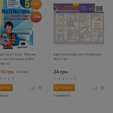
ХІТ!
-13%
атика 5 клас. Збірник
Картонка-підказка Геометрія
 і контрольних робіт.
40х15 см
як А.Г.
10 грн.
24 грн.
130 грн.
0
0
упити
Купити
вності
У наявності