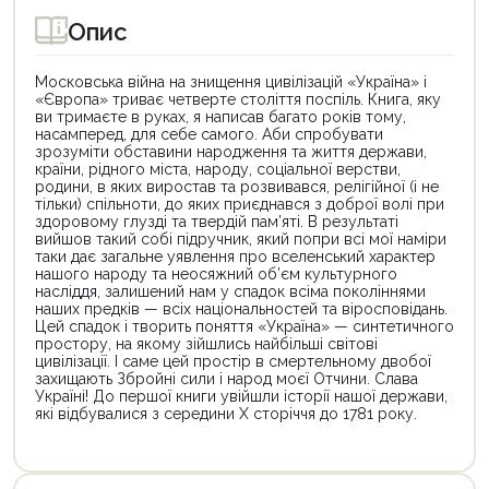
Опис
Московська війна на знищення цивілізацій «Україна» і
«Європа» триває четверте століття поспіль. Книга, яку
ви тримаєте в руках, я написав багато років тому,
насамперед, для себе самого. Аби спробувати
зрозуміти обставини народження та життя держави,
країни, рідного міста, народу, соціальної верстви,
родини, в яких виростав та розвивався, релігійної (і не
тільки) спільноти, до яких приєднався з доброї волі при
здоровому глузді та твердій пам’яті. В результаті
вийшов такий собі підручник, який попри всі мої наміри
таки дає загальне уявлення про вселенський характер
нашого народу та неосяжний об’єм культурного
насліддя, залишений нам у спадок всіма поколіннями
наших предків — всіх національностей та віросповідань.
Цей спадок і творить поняття «Україна» — синтетичного
простору, на якому зійшлись найбільші світові
цивілізації. І саме цей простір в смертельному двобої
захищають Збройні сили і народ моєї Отчини. Слава
Україні! До першої книги увійшли історії нашої держави,
які відбувалися з середини Х сторіччя до 1781 року.
Цей
Цей
товар
товар
доступний
доступний