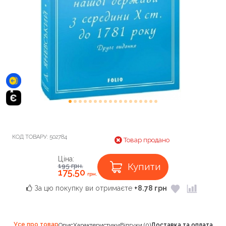
КОД ТОВАРУ:
502784
Товар продано
Ціна:
Купити
195
грн.
175,50
грн.
За цю покупку ви отримаєте
+8.78 грн
Усе про товар
Опис
Характеристики
Відгуки (0)
Доставка та оплата