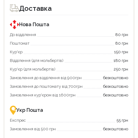
для
для
Доставка
покупки
покупки
за
за
державною
державною
програмою
програмою
Нова Пошта
єКнига.
«Національний
Використовуйте
кешбек».
До відділення
80 грн
свою
Оплачуйте
Поштомат
80 грн
карту
покупку
єКнига,
картою
Кур'єр
150 грн
щоб
«Національний
зекономити
кешбек»
Відділення (для мольбертів)
180 грн
та
та
отримати
отримуйте
Кур'єр (для мольбертів)
250 грн
додаткові
вигідне
Замовлення до відділення від 900грн
безкоштовно
переваги!
повернення
Купити
коштів!
Замовлення до поштомату від 700грн
безкоштовно
картою
Економте
єКнига
більше
Замовлення кур'єром від 1600грн
безкоштовно
–
разом
це
із
зручно
державною
Укр Пошта
та
підтримкою!
вигідно!
Експрес
55 грн
Замовлення від 500 грн
безкоштовно