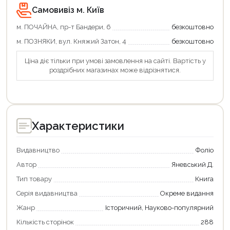
Самовивіз м. Київ
м. ПОЧАЙНА, пр-т Бандери, 6
безкоштовно
Продовжити покупки
м. ПОЗНЯКИ, вул. Княжий Затон, 4
безкоштовно
Оформити замовлення
Ціна діє тільки при умові замовлення на сайті. Вартість у
роздрібних магазинах може відрізнятися.
Характеристики
Видавництво
Фоліо
Автор
Яневський Д.
Тип товару
Книга
Серія видавництва
Окреме видання
Жанр
Історичний, Науково-популярний
Кількість сторінок
288