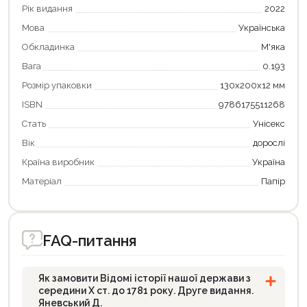
Рік видання
2022
Мова
Українська
Обкладинка
М'яка
Вага
0.193
Розмір упаковки
130х200х12 мм
ISBN
9786175511268
Стать
Унісекс
Вік
дорослі
Країна виробник
Україна
Матеріал
Папір
FAQ-питання
Як замовити Відомі історії нашої держави з
середини Х ст. до 1781 року. Друге видання.
Яневський Д.