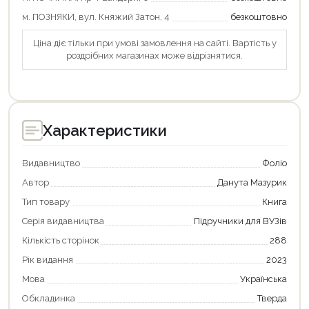
м. ПОЗНЯКИ, вул. Княжий Затон, 4
безкоштовно
Ціна діє тільки при умові замовлення на сайті. Вартість у
роздрібних магазинах може відрізнятися.
Характеристики
Видавництво
Фоліо
Автор
Данута Мазурик
Тип товару
Книга
Серія видавництва
Підручники для ВУЗів
Кількість сторінок
288
Продовжити покупки
Рік видання
2023
Оформити замовлення
Мова
Українська
Обкладинка
Тверда