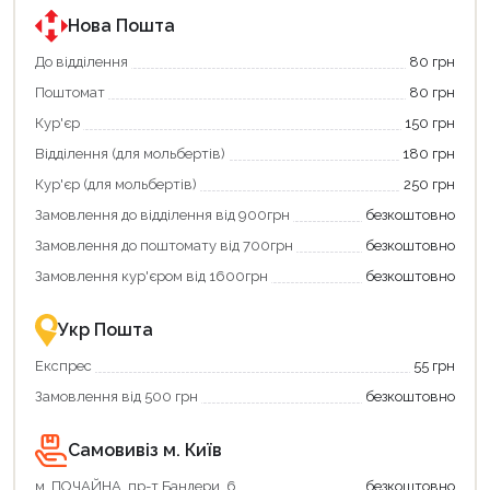
державною
програмою
Нова Пошта
єКнига.
Використовуйте
До відділення
80 грн
свою
Поштомат
80 грн
карту
єКнига,
Кур'єр
150 грн
щоб
зекономити
Відділення (для мольбертів)
180 грн
та
отримати
Кур'єр (для мольбертів)
250 грн
додаткові
Замовлення до відділення від 900грн
безкоштовно
переваги!
Купити
Замовлення до поштомату від 700грн
безкоштовно
картою
єКнига
Замовлення кур'єром від 1600грн
безкоштовно
–
це
зручно
Укр Пошта
та
вигідно!
Експрес
55 грн
Замовлення від 500 грн
безкоштовно
Самовивіз м. Київ
м. ПОЧАЙНА, пр-т Бандери, 6
безкоштовно