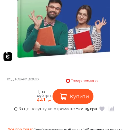
КОД ТОВАРУ:
502806
Товар продано
Ціна:
Купити
490
грн.
441
грн.
За цю покупку ви отримаєте
+22.05 грн
Усе про товар
Опис
Характеристики
Відгуки (0)
Доставка та оплата