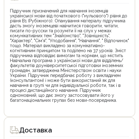
Підручник призначений для навчання іноземців
української мови від початкового ("нульового") рівня до
рівня В1 (Рубіжного). Опанування матеріалу підручника
дасть змогу іноземцеві навчитися говорити, читати,
писати по-русски та розуміти її на слух у межах
комунікативних тем "Знайомство", "Зовнішність",
"Характер", "Сім'я", "Уподобання", "Навчання", " Відпочинок"
тощо. Матеріал викладено за комунікативно-
когнітивним принципом та поділено на 37 уроків. Зміст
підручника відповідає вимогам та нормам, що містить
Навчальна програма з української мови для відділень/
факультетів доуніверситетської підготовки іноземних
громадян, затверджена Міністерством освіти і науки
України. Підручник передбачає роботу з викладачем
(консультантом) і може бути використаний як для
навчання в групі чи для індивідуальної роботи, так і в
процесі дистанційного навчання. Підручник
одномовний, що дає змогу застосовувати його у
багатонаціональних групах без мови-посередника.
Цей
товар
доступний
для
Доставка
покупки
за