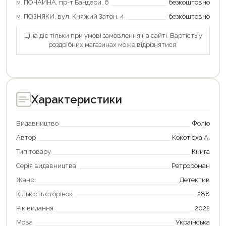
м. ПОЧАЙНА, пр-т Бандери, 6
безкоштовно
Оформити замовлення
м. ПОЗНЯКИ, вул. Княжий Затон, 4
безкоштовно
Ціна діє тільки при умові замовлення на сайті. Вартість у
роздрібних магазинах може відрізнятися.
Характеристики
Видавництво
Фоліо
Автор
Кокотюха А.
Тип товару
Книга
Серія видавництва
Ретророман
Жанр
Детектив
Кількість сторінок
288
Рік видання
2022
Мова
Українська