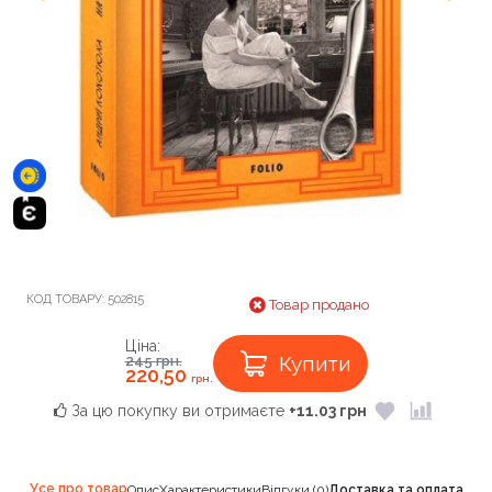
КОД ТОВАРУ:
502815
Товар продано
Ціна:
Купити
245
грн.
220,50
грн.
За цю покупку ви отримаєте
+11.03 грн
Усе про товар
Опис
Характеристики
Відгуки (0)
Доставка та оплата