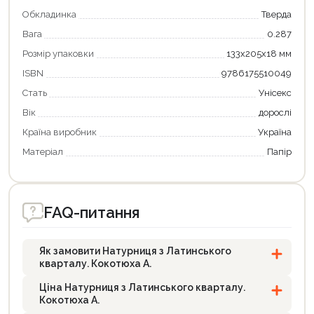
Обкладинка
Тверда
Вага
0.287
Розмір упаковки
133х205х18 мм
ISBN
9786175510049
Стать
Унісекс
Вік
дорослі
Країна виробник
Україна
Матеріал
Папір
FAQ-питання
Як замовити Натурниця з Латинського
кварталу. Кокотюха А.
Ціна Натурниця з Латинського кварталу.
Кокотюха А.