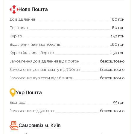
державною
державною
програмою
програмою
Нова Пошта
єКнига.
«Національний
Використовуйте
кешбек».
До відділення
80 грн
свою
Оплачуйте
Поштомат
80 грн
карту
покупку
єКнига,
картою
Кур'єр
150 грн
щоб
«Національний
зекономити
кешбек»
Відділення (для мольбертів)
180 грн
та
та
отримати
отримуйте
Кур'єр (для мольбертів)
250 грн
додаткові
вигідне
Замовлення до відділення від 900грн
безкоштовно
переваги!
повернення
Купити
коштів!
Замовлення до поштомату від 700грн
безкоштовно
картою
Економте
єКнига
більше
Замовлення кур'єром від 1600грн
безкоштовно
–
разом
це
із
зручно
державною
Укр Пошта
та
підтримкою!
вигідно!
Експрес
55 грн
Замовлення від 500 грн
безкоштовно
Самовивіз м. Київ
Продовжити покупки