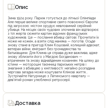
Опис
Зима 1924 року. Париж готується до літньої Олімпіади
Але перше велике спортивне свято повоєнної Європи
під загрозою: містом орудує невловимий серійний
убивця. На місцях своїх чудових злочинів він відтворює
з тіл жертв сюжети картин відомих французьких
художників. Це — послання вбивці світові. Прочитати їх
може не кожен, а взяти слід маніяка — поготів. Осьде
знову стане в пригоді Клим Кошовий, колишній адвокат,
ветеран війни, емігрант без громадянства та
батьківщини. Для Клима ця справа дуже важлива, адже
знову зблизити його з Магдою Богданович —
втраченим та знову віднайденим коханням. На шляху до
істини — моторошні таємниці паризьких нетрів і
змагання з вбивцею у кмітливості: негайно розгадана
чергова загадка може коштувати Клімові життя...
Зустрічайте Натурницю з Латинського кварталу —
дев'ятий роман улюбленої ретросерії.
Цей
Цей
товар
товар
доступний
доступний
для
для
Доставка
покупки
покупки
за
за