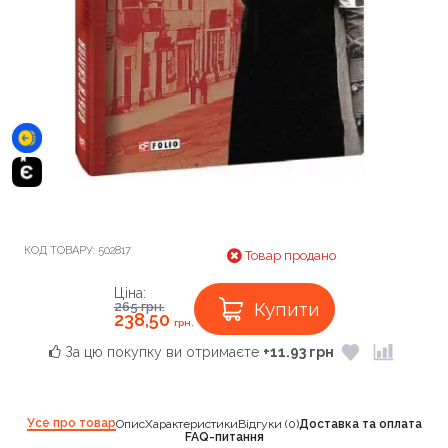
КОД ТОВАРУ:
502817
Товар продано
Ціна:
Купити
265
грн.
238,50
грн.
За цю покупку ви отримаєте
+11.93 грн
Усе про товар
Опис
Характеристики
Відгуки (0)
Доставка та оплата
FAQ-питання