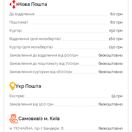
програмою
програмою
Нова Пошта
єКнига.
«Національний
Використовуйте
кешбек».
До відділення
80 грн
свою
Оплачуйте
Поштомат
80 грн
карту
покупку
єКнига,
картою
Кур'єр
150 грн
щоб
«Національний
зекономити
кешбек»
Відділення (для мольбертів)
180 грн
та
та
отримати
отримуйте
Кур'єр (для мольбертів)
250 грн
додаткові
вигідне
Замовлення до відділення від 900грн
безкоштовно
переваги!
повернення
Купити
коштів!
Замовлення до поштомату від 700грн
безкоштовно
картою
Економте
єКнига
більше
Замовлення кур'єром від 1600грн
безкоштовно
–
разом
це
із
зручно
державною
Укр Пошта
та
підтримкою!
вигідно!
Експрес
55 грн
Замовлення від 500 грн
безкоштовно
Самовивіз м. Київ
м. ПОЧАЙНА, пр-т Бандери, 6
безкоштовно
Продовжити покупки