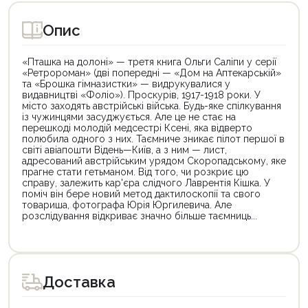
Опис
«Пташка на долоні» — третя книга Ольги Саліпи у серії
«Ретророман» (дві попередні — «Дом на Аптекарській»
та «Брошка гімназистки» — видрукувалися у
видавництві «Фоліо»). Проскурів, 1917-1918 роки. У
місто заходять австрійські війська. Будь-яке спілкування
із чужинцями засуджується. Але це не стає на
перешкоді молодій медсестрі Ксені, яка відверто
полюбила одного з них. Таємниче зникає пілот першої в
світі авіапошти Відень—Київ, а з ним — лист,
адресований австрійським урядом Скоропадському, яке
прагне стати гетьманом. Від того, чи розкриє цю
справу, залежить кар'єра слідчого Лаврентія Кішка. У
поміч він бере новий метод дактилоскопії та свого
товариша, фотографа Юрія Юргилевича. Але
розслідування відкриває значно більше таємниць...
Цей
Цей
товар
товар
доступний
доступний
для
для
Доставка
покупки
покупки
за
за
державною
державною