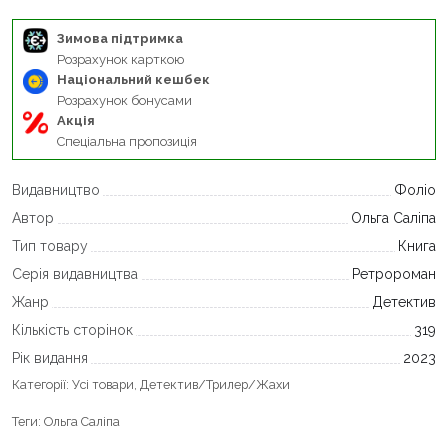
Зимова підтримка
Розрахунок карткою
Національний кешбек
Розрахунок бонусами
Акція
Спеціальна пропозиція
Видавництво
Фоліо
Автор
Ольга Саліпа
Тип товару
Книга
Серія видавництва
Ретророман
Жанр
Детектив
Кількість сторінок
319
Рік видання
2023
Категорії:
Усі товари
,
Детектив/Трилер/Жахи
Теги:
Ольга Саліпа