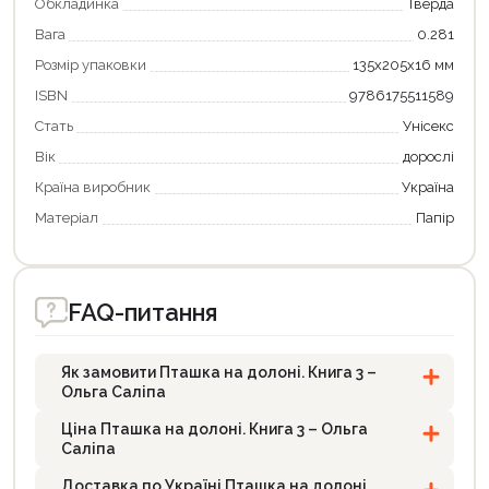
Обкладинка
Тверда
Вага
0.281
Розмір упаковки
135х205х16 мм
ISBN
9786175511589
Стать
Унісекс
Вік
дорослі
Країна виробник
Україна
Матеріал
Папір
FAQ-питання
Як замовити Пташка на долоні. Книга 3 –
Ольга Саліпа
Ціна Пташка на долоні. Книга 3 – Ольга
Саліпа
Доставка по Україні Пташка на долоні.