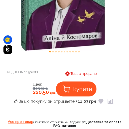
КОД ТОВАРУ:
502818
Товар продано
Ціна:
Купити
245
грн.
220,50
грн.
За цю покупку ви отримаєте
+11.03 грн
Усе про товар
Опис
Характеристики
Відгуки (0)
Доставка та оплата
FAQ-питання