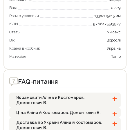
Вага
0.229
Розмір упаковки
133х205х15 мм
ISBN
9786175513927
Стать
Унісекс
Вік
дорослі
Країна виробник
Україна
Матеріал
Папір
FAQ-питання
Як замовити Аліна й Костомаров.
Домонтович В.
Ціна Аліна й Костомаров. Домонтович В.
Доставка по Україні Аліна й Костомаров.
Домонтович В.