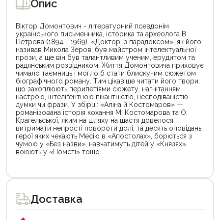
Опис
Віктор Домонтович - літературний псевдонім
українського письменника, історика та археолога В.
Петрова (1894 - 1969). «Доктор із парадоксом», як його
називав Микола Зеров, був майстром інтелектуальної
прози, а ще він був талантливим ученим, ерудитом та
радянським розвідником. Життя Домонтовича приховує
чимало таємниць і могло б стати блискучим сюжетом
біографічного роману. Тим цікавіше читати його твори,
що захоплюють перипетіями сюжету, нагнітанням
настрою, інтеліґентною пікантністю, несподіваністю
думки чи фрази. У збірці: «Аліна й Костомаров» —
романізована історія кохання М. Костомарова та О.
Крагельської, яким на шляху на щастя довелося
витримати непрості повороти долі; та десять оповідань,
герої яких чекають Месію в «Апостолах», борються з
чумою у «Без назви», навчатимуть дітей у «Князях»,
воюють у «Помсті» тощо.
Цей
Цей
товар
товар
доступний
доступний
для
для
Доставка
покупки
покупки
за
за
державною
державною