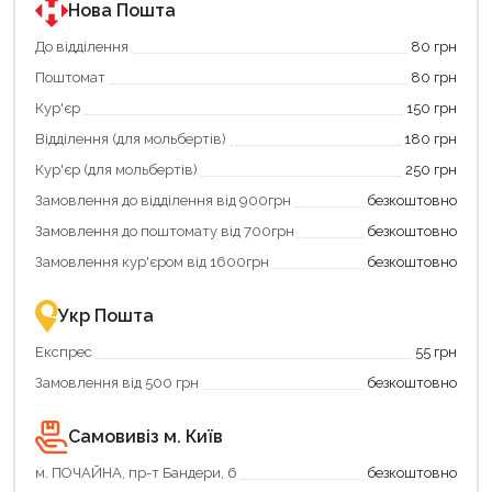
програмою
програмою
Нова Пошта
єКнига.
«Національний
Використовуйте
кешбек».
До відділення
80 грн
свою
Оплачуйте
Поштомат
80 грн
карту
покупку
єКнига,
картою
Кур'єр
150 грн
щоб
«Національний
зекономити
кешбек»
Відділення (для мольбертів)
180 грн
та
та
отримати
отримуйте
Кур'єр (для мольбертів)
250 грн
додаткові
вигідне
Замовлення до відділення від 900грн
безкоштовно
переваги!
повернення
Купити
коштів!
Замовлення до поштомату від 700грн
безкоштовно
картою
Економте
єКнига
більше
Замовлення кур'єром від 1600грн
безкоштовно
–
разом
це
із
зручно
державною
Укр Пошта
та
підтримкою!
вигідно!
Експрес
55 грн
Замовлення від 500 грн
безкоштовно
Самовивіз м. Київ
Продовжити покупки
м. ПОЧАЙНА, пр-т Бандери, 6
безкоштовно