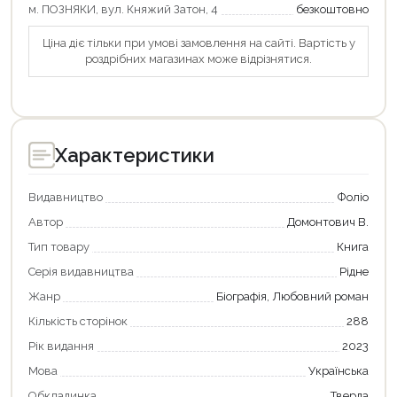
Оформити замовлення
м. ПОЗНЯКИ, вул. Княжий Затон, 4
безкоштовно
Ціна діє тільки при умові замовлення на сайті. Вартість у
роздрібних магазинах може відрізнятися.
Характеристики
Видавництво
Фоліо
Автор
Домонтович В.
Тип товару
Книга
Серія видавництва
Рідне
Жанр
Біографія, Любовний роман
Кількість сторінок
288
Рік видання
2023
Мова
Українська
Обкладинка
Тверда