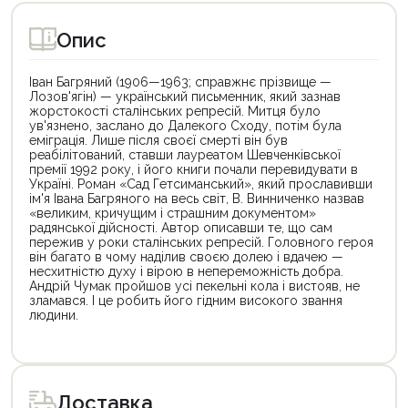
Опис
Іван Багряний (1906—1963; справжнє прізвище —
Лозов'ягін) — український письменник, який зазнав
жорстокості сталінських репресій. Митця було
ув'язнено, заслано до Далекого Сходу, потім була
еміграція. Лише після своєї смерті він був
реабілітований, ставши лауреатом Шевченківської
премії 1992 року, і його книги почали перевидувати в
Україні. Роман «Сад Гетсиманський», який прославивши
ім'я Івана Багряного на весь світ, В. Винниченко назвав
«великим, кричущим і страшним документом»
радянської дійсності. Автор описавши те, що сам
пережив у роки сталінських репресій. Головного героя
він багато в чому наділив своєю долею і вдачею —
несхитністю духу і вірою в непереможність добра.
Андрій Чумак пройшов усі пекельні кола і вистояв, не
зламався. І це робить його гідним високого звання
людини.
Цей
Цей
товар
товар
доступний
доступний
для
для
Доставка
покупки
покупки