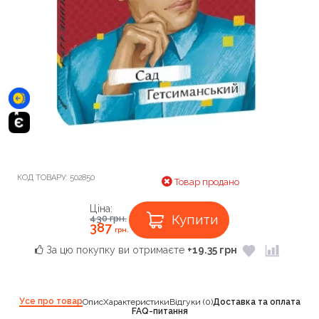
КОД ТОВАРУ:
502850
Товар продано
Ціна:
Купити
430
грн.
387
грн.
За цю покупку ви отримаєте
+19.35 грн
Усе про товар
Опис
Характеристики
Відгуки (0)
Доставка та оплата
FAQ-питання