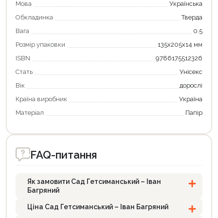
Мова
Українська
Обкладинка
Тверда
Вага
0.5
Розмір упаковки
135х205х14 мм
ISBN
9786175512326
Стать
Унісекс
Вік
дорослі
Країна виробник
Україна
Матеріал
Папір
FAQ-питання
Як замовити Сад Гетсиманський – Іван
Багряний
Ціна Сад Гетсиманський – Іван Багряний