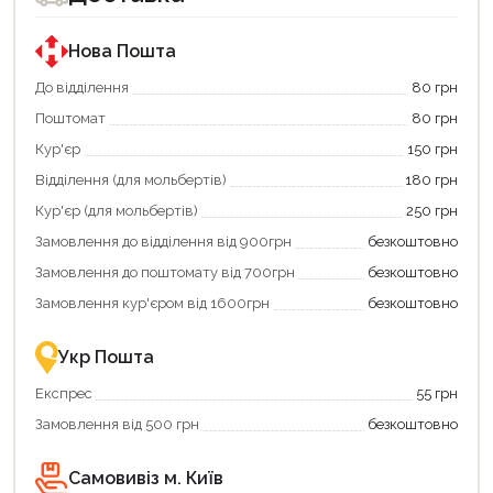
за
за
державною
державною
програмою
програмою
Нова Пошта
єКнига.
«Національний
Використовуйте
кешбек».
До відділення
80 грн
свою
Оплачуйте
Поштомат
80 грн
карту
покупку
єКнига,
картою
Кур'єр
150 грн
щоб
«Національний
зекономити
кешбек»
Відділення (для мольбертів)
180 грн
та
та
отримати
отримуйте
Кур'єр (для мольбертів)
250 грн
додаткові
вигідне
Замовлення до відділення від 900грн
безкоштовно
переваги!
повернення
Купити
коштів!
Замовлення до поштомату від 700грн
безкоштовно
картою
Економте
єКнига
більше
Замовлення кур'єром від 1600грн
безкоштовно
–
разом
це
із
зручно
державною
Укр Пошта
та
підтримкою!
вигідно!
Експрес
55 грн
Замовлення від 500 грн
безкоштовно
Самовивіз м. Київ
Продовжити покупки