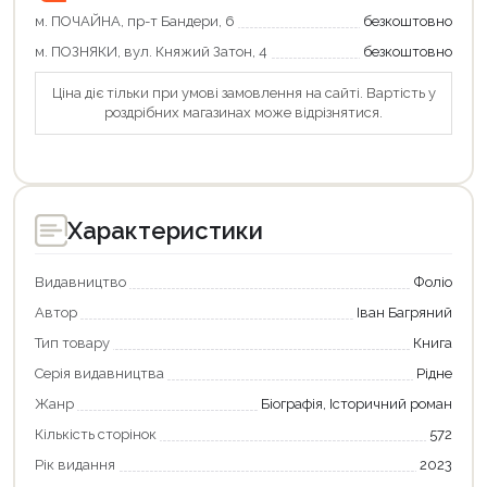
м. ПОЧАЙНА, пр-т Бандери, 6
безкоштовно
Оформити замовлення
м. ПОЗНЯКИ, вул. Княжий Затон, 4
безкоштовно
Ціна діє тільки при умові замовлення на сайті. Вартість у
роздрібних магазинах може відрізнятися.
Характеристики
Видавництво
Фоліо
Автор
Іван Багряний
Тип товару
Книга
Серія видавництва
Рідне
Жанр
Біографія, Історичний роман
Кількість сторінок
572
Рік видання
2023