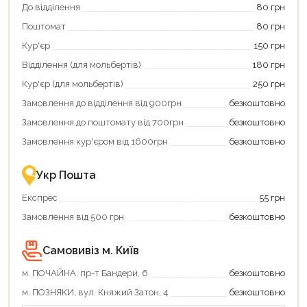
Використовуйте
кешбек».
До відділення
80 грн
свою
Оплачуйте
Поштомат
80 грн
карту
покупку
єКнига,
картою
Кур'єр
150 грн
щоб
«Національний
зекономити
кешбек»
Відділення (для мольбертів)
180 грн
та
та
отримати
отримуйте
Кур'єр (для мольбертів)
250 грн
додаткові
вигідне
Замовлення до відділення від 900грн
безкоштовно
переваги!
повернення
Купити
коштів!
Замовлення до поштомату від 700грн
безкоштовно
картою
Економте
єКнига
більше
Замовлення кур'єром від 1600грн
безкоштовно
–
разом
це
із
зручно
державною
Укр Пошта
та
підтримкою!
вигідно!
Експрес
55 грн
Замовлення від 500 грн
безкоштовно
Самовивіз м. Київ
м. ПОЧАЙНА, пр-т Бандери, 6
безкоштовно
Продовжити покупки
м. ПОЗНЯКИ, вул. Княжий Затон, 4
безкоштовно
Оформити замовлення