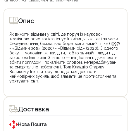
Категорії:
Усі товари
,
Фантастика/Фентезі
Опис
Як вижити відьмам у світі, де поруч із науково-
технічною революцією існує Інквізиція, яка, як і за часів
Середньовіччя, безжально бореться з ними?.. вік» (1997)
- «Відьмин зов» (2020) - «Відьмин рід» (2020). З одного
боку — чоловіки, жінки, діти, тобто звичайні люди під
захистом Інквізиції. З іншого — ініційовані відьми, здатні
вбити поглядом і покалічити словом, непередбачувані
та смертельно небезпечні. Тож Клавдію Старжу,
Великому Інквізитору, доведеться докласти
неймовірних зусиль, щоб зламати це протистояння та
урятувати світ.
Цей
Цей
товар
товар
доступний
доступний
для
для
Доставка
покупки
покупки
за
за
державною
державною
програмою
програмою
Нова Пошта
єКнига.
«Національний