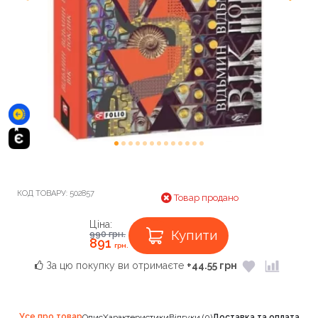
КОД ТОВАРУ:
502857
Товар продано
Ціна:
Купити
990
грн.
891
грн.
За цю покупку ви отримаєте
+44.55 грн
Усе про товар
Опис
Характеристики
Відгуки (0)
Доставка та оплата