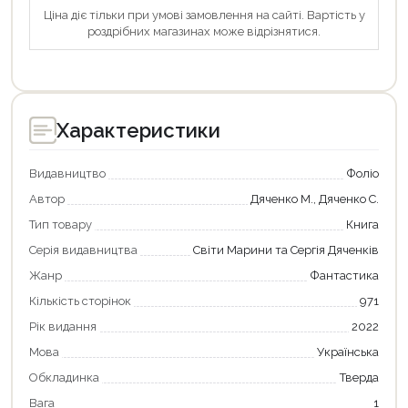
Ціна діє тільки при умові замовлення на сайті. Вартість у
роздрібних магазинах може відрізнятися.
Характеристики
Видавництво
Фоліо
Автор
Дяченко М., Дяченко С.
Тип товару
Книга
Серія видавництва
Світи Марини та Сергія Дяченків
Жанр
Фантастика
Кількість сторінок
971
Рік видання
2022
Мова
Українська
Обкладинка
Тверда
Вага
1