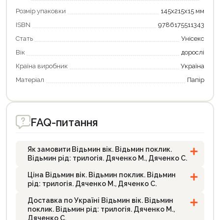
Розмір упаковки
145х215х15 мм
ISBN
9786175511343
Стать
Унісекс
Вік
дорослі
Країна виробник
Україна
Матеріал
Папір
FAQ-питання
Як замовити Відьмин вік. Відьмин поклик.
Відьмин рід: трилогія. Дяченко М., Дяченко С.
Ціна Відьмин вік. Відьмин поклик. Відьмин
рід: трилогія. Дяченко М., Дяченко С.
Доставка по Україні Відьмин вік. Відьмин
поклик. Відьмин рід: трилогія. Дяченко М.,
Дяченко С.