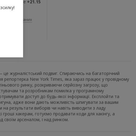
ви отримаєте
+21.15
зсилку!
До обраних
и
,
Нон-фікшн
 — це журналістський подвиг. Спираючись на багаторічний
шня репортерка New York Times, яка зараз працює у провідному
 тіньового ринку, розкриваючи серйозну загрозу, що
истувачам та розробникам помилка у програмному
отримувати доступ до будь-якої інформації. Експлойти та
пигуна, адже вони дають можливість шпигувати за вашим
 на результати виборів чи навіть виводити з ладу
 гроші хакерам, готуємо продавати коди для хакінгу, а
д своїм арсеналом, і над ринком.