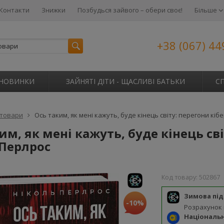
Контакти
Знижки
Позбудься зайвого – обери своє!
Більше
+38 (067) 44
НОВИНКИ
ЗАЙНЯТІ ДІТИ - ЩАСЛИВІ БАТЬКИ
С
 товари
Ось таким, як мені кажуть, буде кінець світу: перегони кі
им, як мені кажуть, буде кінець св
 Перлрос
Код товару:
502867
Зимова пі
-10%
Розрахунок
Національ