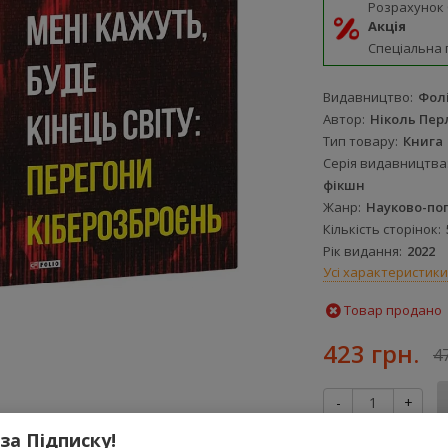
Розрахунок
Акція
Спеціальна 
Видавництво
Фол
Автор
Ніколь Пер
Тип товару
Книга
Серія видавництва
фікшн
Жанр
Науково-по
Кількість сторінок
Рік видання
2022
Усі характеристики
Товар продано
423 грн.
4
-
+
 за Підписку!