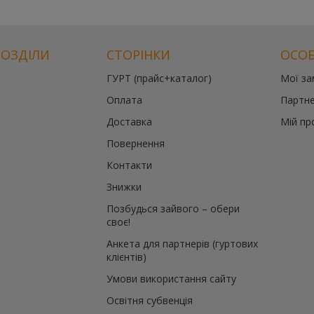
РОЗДІЛИ
СТОРІНКИ
ОСОБ
ГУРТ (прайс+каталог)
Мої з
й
Оплата
Партне
те
Доставка
Мій пр
Повернення
й
Контакти
Знижки
Позбудься зайвого – обери
своє!
Анкета для партнерів (гуртових
клієнтів)
Умови використання сайту
Освітня субвенція