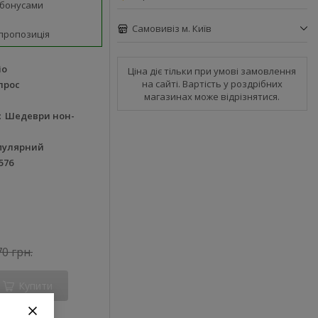
 бонусами
Самовивіз м. Київ
пропозиція
іо
Ціна діє тільки при умові замовлення
на сайті. Вартість у роздрібних
лрос
магазинах може відрізнятися.
Шедеври нон-
пулярний
576
70 грн.
Купити