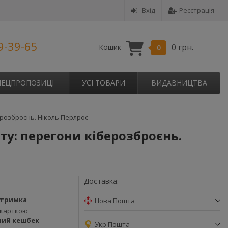
Вхід
Реєстрація
9-39-65
0 грн.
Кошик
0
ПЕЦПРОПОЗИЦІЇ
УСІ ТОВАРИ
ВИДАВНИЦТВА
берозброєнь. Ніколь Перлрос
іту: перегони кіберозброєнь.
Доставка:
дтримка
Нова Пошта
 карткою
ний кешбек
Укр Пошта