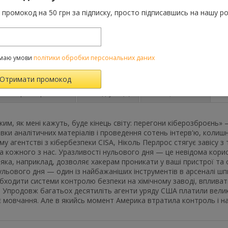
За цю покупку 
промокод на 50 грн за підписку, просто підписавшись на нашу ро
грн
До порівняння
Категорії:
Усі товар
маю умови
політики обробки персональних даних
Характеристики
Відгуки
(0)
FAQ-питання
ким, як мені кажуть, буде кінець світу: перегони кіберозброєнь»
овки аналітичних матеріалів і проведення сотень інтерв'ю, коли
у агентстві з кібербезпеки CISA, Ніколь Перлрос стягує завісу з
а кожного з нас. Уразливості нульового дня — це невідома кор
 яка, наприклад, дозволяє хакерам проникати у ваші пристрої та 
ульового дня — один із найбажаніших інструментів в арсеналі ш
ходити системи контролю безпеки на хімічному заводі, впливати
 Упродовж багатьох десятиліть агенти уряду США платили великі
є мовчання. Але в якийсь момент Америка втратила контроль і на