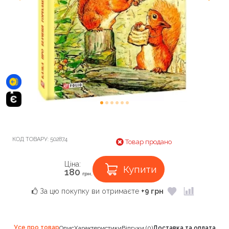
КОД ТОВАРУ:
502874
Товар продано
Ціна:
Купити
180
грн.
За цю покупку ви отримаєте
+9 грн
Усе про товар
Опис
Характеристики
Відгуки (0)
Доставка та оплата