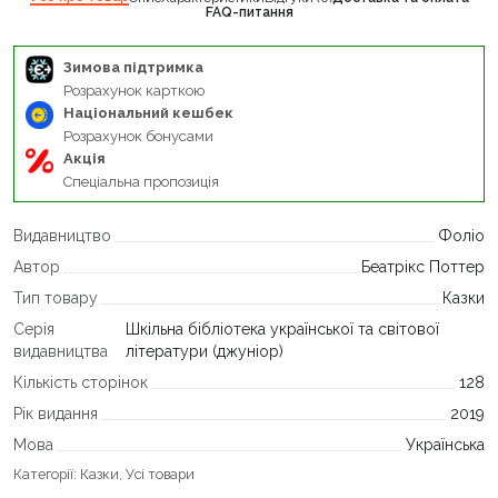
FAQ-питання
Зимова підтримка
Розрахунок карткою
Національний кешбек
Розрахунок бонусами
Акція
Спеціальна пропозиція
Видавництво
Фоліо
Автор
Беатрікс Поттер
Тип товару
Казки
Серія
Шкільна бібліотека української та світової
видавництва
літератури (джуніор)
Кількість сторінок
128
Рік видання
2019
Мова
Українська
Категорії:
Казки
,
Усі товари