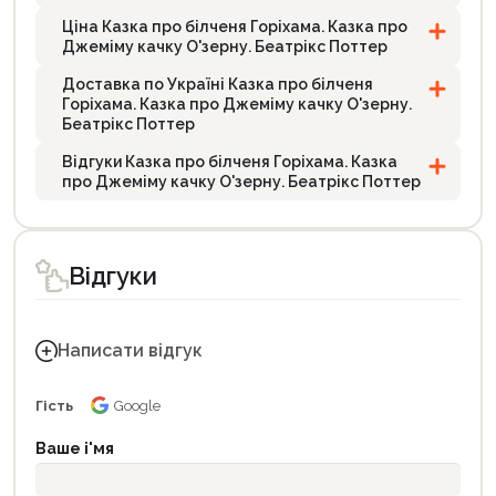
Ціна Казка про білченя Горіхама. Казка про
Джеміму качку О'зерну. Беатрікс Поттер
Доставка по Україні Казка про білченя
Горіхама. Казка про Джеміму качку О'зерну.
Беатрікс Поттер
Відгуки Казка про білченя Горіхама. Казка
про Джеміму качку О'зерну. Беатрікс Поттер
Відгуки
Написати відгук
Гість
Google
Ваше і'мя