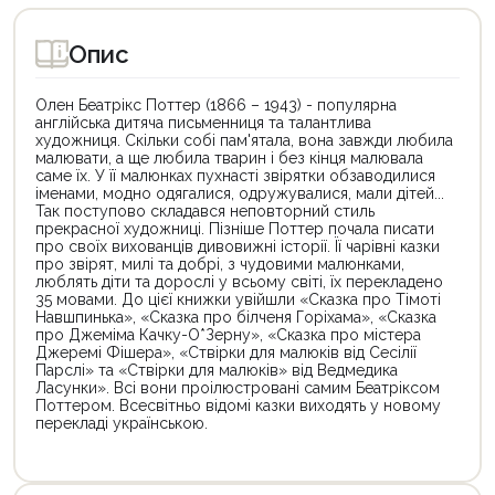
Опис
Олен Беатрікс Поттер (1866 – 1943) - популярна
англійська дитяча письменниця та талантлива
художниця. Скільки собі пам'ятала, вона завжди любила
малювати, а ще любила тварин і без кінця малювала
саме їх. У її малюнках пухнасті звірятки обзаводилися
іменами, модно одягалися, одружувалися, мали дітей...
Так поступово складався неповторний стиль
прекрасної художниці. Пізніше Поттер почала писати
про своїх вихованців дивовижні історії. Її чарівні казки
про звірят, милі та добрі, з чудовими малюнками,
люблять діти та дорослі у всьому світі, їх перекладено
35 мовами. До цієї книжки увійшли «Сказка про Тімоті
Навшпинька», «Сказка про білченя Горіхама», «Сказка
про Джеміма Качку-О*Зерну», «Сказка про містера
Джеремі Фішера», «Ствірки для малюків від Сесілії
Парслі» та «Ствірки для малюків» від Ведмедика
Ласунки». Всі вони проілюстровані самим Беатріксом
Поттером. Всесвітньо відомі казки виходять у новому
перекладі українською.
Цей
Цей
товар
товар