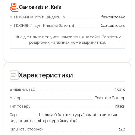
Самовивіз м. Київ
Продовжити покупки
м. ПОЧАЙНА, пр-т Бандери, 6
безкоштовно
Оформити замовлення
м. ПОЗНЯКИ, вул. Княжий Затон, 4
безкоштовно
Ціна діє тільки при умові замовлення на сайті. Вартість у
роздрібних магазинах може відрізнятися.
Характеристики
Видавництво
Фоліо
Автор
Беатрікс Поттер
Тип товару
Казки
Серія
Шкільна бібліотека української та світової
видавництва
літератури (джуніор)
Кількість сторінок
128