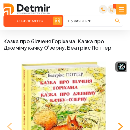
0
ГОЛОВНЕ МЕНЮ
Шукати книги
Казка про білченя Горіхама. Казка про
Джеміму качку О'зерну. Беатрікс Поттер