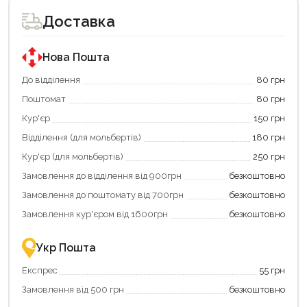
доступний
доступний
для
для
Доставка
покупки
покупки
за
за
державною
державною
програмою
програмою
Нова Пошта
єКнига.
«Національний
Використовуйте
кешбек».
До відділення
80 грн
свою
Оплачуйте
Поштомат
80 грн
карту
покупку
єКнига,
картою
Кур'єр
150 грн
щоб
«Національний
зекономити
кешбек»
Відділення (для мольбертів)
180 грн
та
та
отримати
отримуйте
Кур'єр (для мольбертів)
250 грн
додаткові
вигідне
Замовлення до відділення від 900грн
безкоштовно
переваги!
повернення
Купити
коштів!
Замовлення до поштомату від 700грн
безкоштовно
картою
Економте
єКнига
більше
Замовлення кур'єром від 1600грн
безкоштовно
–
разом
це
із
зручно
державною
Укр Пошта
та
підтримкою!
вигідно!
Експрес
55 грн
Замовлення від 500 грн
безкоштовно