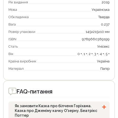
Рік видання
2019
Мова
Українська
Обкладинка
Тверда
Вага
0.237
Розмір упаковки
145х215х10 мм
ISBN
9789660389199
Стать
Унісекс
Вік
0 +, 1 +, 2 +, 3 +, 4 +, 5 +
Країна виробник
Україна
Матеріал
Папір
FAQ-питання
Як замовити Казка про білченя Горіхама.
Казка про Джеміму качку О'зерну. Беатрікс
Поттер