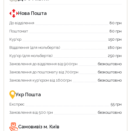
за
за
державною
державною
програмою
програмою
Нова Пошта
єКнига.
«Національний
Використовуйте
кешбек».
До відділення
80 грн
свою
Оплачуйте
Поштомат
80 грн
карту
покупку
єКнига,
картою
Кур'єр
150 грн
щоб
«Національний
зекономити
кешбек»
Відділення (для мольбертів)
180 грн
та
та
отримати
отримуйте
Кур'єр (для мольбертів)
250 грн
додаткові
вигідне
Замовлення до відділення від 900грн
безкоштовно
переваги!
повернення
Купити
коштів!
Замовлення до поштомату від 700грн
безкоштовно
картою
Економте
єКнига
більше
Замовлення кур'єром від 1600грн
безкоштовно
–
разом
це
із
зручно
державною
Укр Пошта
та
підтримкою!
вигідно!
Експрес
55 грн
Замовлення від 500 грн
безкоштовно
Самовивіз м. Київ