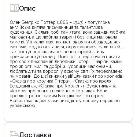
Опис
Олен Беатрікс Поттер (1866 – 1943) - популярна
англійська дитяча письменниця та талантлива
художниця. Скільки собі пам'ятала, вона завжди любила
малювати, а ще любила тварин і без кінця малювала
саме їх. У її малюнках пухнасті звірятки обзаводилися
іменами, модно одягалися, одружувалися, мали дітей...
Так поступово складався неповторний стиль
прекрасної художниці. Пізніше Поттер почала писати
про своїх вихованців дивовижні історії. Її чарівні казки
про звірят, милі та добрі, з чудовими малюнками,
люблять діти та дорослі у всьому світі, їх перекладено
35 мовами. До цієї книжки увійшли казки про кроликів:
«Сказка про кролика Пітера», «Сказка про кроля
Бенджаміна», «Сказка про Кроленят-Вухастиків» та
«Історія про злого і нечемного кролика». Вони
проілюстровані самим Беатріксом Поттером.
Всесвітньо відомі казки виходять у новому перекладі
українською.
Цей
Цей
товар
товар
доступний
доступний
для
для
Доставка
покупки
покупки