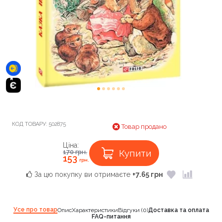
КОД ТОВАРУ:
502875
Товар продано
Ціна:
Купити
170
грн.
153
грн.
За цю покупку ви отримаєте
+7.65 грн
Усе про товар
Опис
Характеристики
Відгуки (0)
Доставка та оплата
FAQ-питання