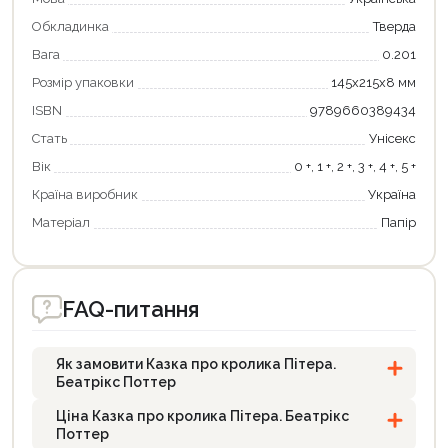
Обкладинка
Тверда
Вага
0.201
Розмір упаковки
145х215х8 мм
ISBN
9789660389434
Стать
Унісекс
Вік
0 +, 1 +, 2 +, 3 +, 4 +, 5 +
Країна виробник
Україна
Матеріал
Папір
FAQ-питання
Як замовити Казка про кролика Пітера.
Беатрікс Поттер
Ціна Казка про кролика Пітера. Беатрікс
Поттер