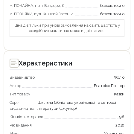
Продовжити покупки
м. ПОЧАЙНА, пр-т Бандери, 6
безкоштовно
Оформити замовлення
м. ПОЗНЯКИ, вул. Княжий Затон, 4
безкоштовно
Ціна діє тільки при умові замовлення на сайті. Вартість у
роздрібних магазинах може відрізнятися.
Характеристики
Видавництво
Фоліо
Автор
Беатрікс Поттер
Тип товару
Казки
Серія
Шкільна бібліотека української та світової
видавництва
літератури (джуніор)
Кількість сторінок
96
Рік видання
2019
Мова
Українська