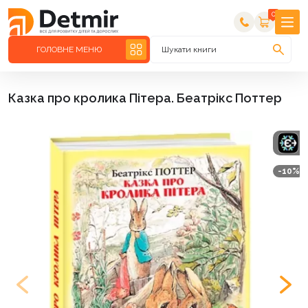
0
ГОЛОВНЕ МЕНЮ
Шукати книги
Казка про кролика Пітера. Беатрікс Поттер
-10%