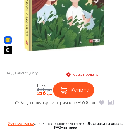
КОД ТОВАРУ:
502891
Товар продано
Ціна:
Купити
240
грн.
216
грн.
За цю покупку ви отримаєте
+10.8 грн
Усе про товар
Опис
Характеристики
Відгуки (0)
Доставка та оплата
FAQ-питання