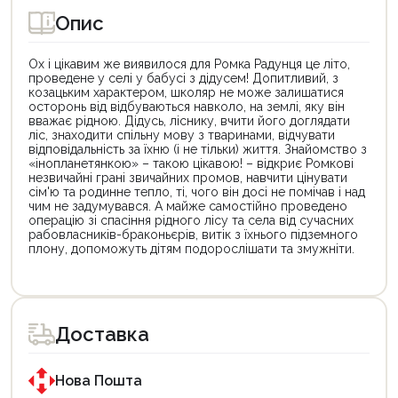
Опис
Ох і цікавим же виявилося для Ромка Радунця це літо,
проведене у селі у бабусі з дідусем! Допитливий, з
козацьким характером, школяр не може залишатися
осторонь від відбуваються навколо, на землі, яку він
вважає рідною. Дідусь, ліснику, вчити його доглядати
ліс, знаходити спільну мову з тваринами, відчувати
відповідальність за їхню (і не тільки) життя. Знайомство з
«інопланетянкою» – такою цікавою! – відкриє Ромкові
незвичайні грані звичайних промов, навчити цінувати
сім'ю та родинне тепло, ті, чого він досі не помічав і над
чим не задумувався. А майже самостійно проведено
операцію зі спасіння рідного лісу та села від сучасних
рабовласників-браконьєрів, витік з їхнього підземного
плону, допоможуть дітям подорослішати та змужніти.
Цей
Цей
товар
товар
доступний
доступний
для
для
Доставка
покупки
покупки
за
за
державною
державною
програмою
програмою
Нова Пошта
єКнига.
«Національний