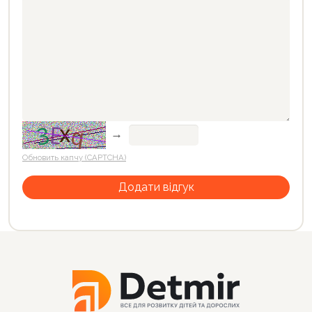
→
Обновить капчу (CAPTCHA)