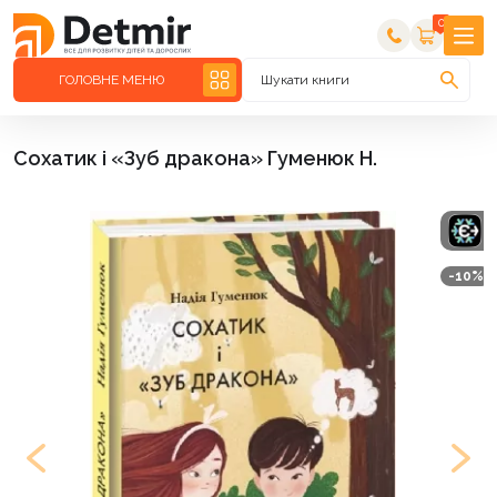
0
ГОЛОВНЕ МЕНЮ
Шукати книги
Сохатик і «Зуб дракона» Гуменюк Н.
-10%