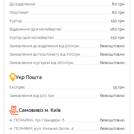
Використовуйте
кешбек».
До відділення
80 грн
свою
Оплачуйте
Поштомат
80 грн
карту
покупку
єКнига,
картою
Кур'єр
150 грн
щоб
«Національний
зекономити
кешбек»
Відділення (для мольбертів)
180 грн
та
та
отримати
отримуйте
Кур'єр (для мольбертів)
250 грн
додаткові
вигідне
Замовлення до відділення від 900грн
безкоштовно
переваги!
повернення
Купити
коштів!
Замовлення до поштомату від 700грн
безкоштовно
картою
Економте
єКнига
більше
Замовлення кур'єром від 1600грн
безкоштовно
–
разом
це
із
зручно
державною
Укр Пошта
та
підтримкою!
вигідно!
Експрес
55 грн
Замовлення від 500 грн
безкоштовно
Самовивіз м. Київ
Продовжити покупки
м. ПОЧАЙНА, пр-т Бандери, 6
безкоштовно
м. ПОЗНЯКИ, вул. Княжий Затон, 4
безкоштовно
Оформити замовлення