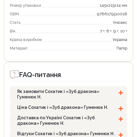
Розмір упаковки
145х215х14 мм
ISBN
9786175510018
Стать
Унісекс
Вік
7 +, 8 +, 9 +, 10 +
Країна виробник
Україна
Матеріал
Папір
FAQ-питання
Як замовити Сохатик і «Зуб дракона»
Гуменюк Н.
Ціна Сохатик і «Зуб дракона» Гуменюк Н.
Доставка по Україні Сохатик і «Зуб
дракона» Гуменюк Н.
Відгуки Сохатик і «Зуб дракона» Гуменюк Н.