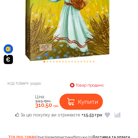
КОД ТОВАРУ:
502900
Товар продано
Ціна:
Купити
345
грн.
310,50
грн.
За цю покупку ви отримаєте
+15.53 грн
Усе про товар
Опис
Характеристики
Відгуки (0)
Доставка та оплата