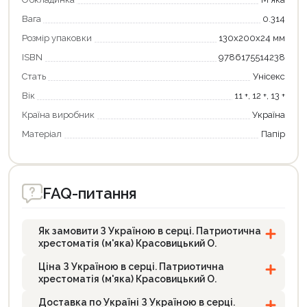
Вага
0.314
Розмір упаковки
130х200х24 мм
ISBN
9786175514238
Стать
Унісекс
Вік
11 +, 12 +, 13 +
Країна виробник
Україна
Матеріал
Папір
FAQ-питання
Як замовити З Україною в серці. Патриотична
хрестоматія (м'яка) Красовицький О.
Ціна З Україною в серці. Патриотична
хрестоматія (м'яка) Красовицький О.
Доставка по Україні З Україною в серці.