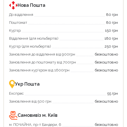
державною
державною
програмою
програмою
Нова Пошта
єКнига.
«Національний
Використовуйте
кешбек».
До відділення
80 грн
свою
Оплачуйте
Поштомат
80 грн
карту
покупку
єКнига,
картою
Кур'єр
150 грн
щоб
«Національний
зекономити
кешбек»
Відділення (для мольбертів)
180 грн
та
та
отримати
отримуйте
Кур'єр (для мольбертів)
250 грн
додаткові
вигідне
Замовлення до відділення від 900грн
безкоштовно
переваги!
повернення
Купити
коштів!
Замовлення до поштомату від 700грн
безкоштовно
картою
Економте
єКнига
більше
Замовлення кур'єром від 1600грн
безкоштовно
–
разом
це
із
зручно
державною
Укр Пошта
та
підтримкою!
вигідно!
Експрес
55 грн
Замовлення від 500 грн
безкоштовно
Самовивіз м. Київ
м. ПОЧАЙНА, пр-т Бандери, 6
безкоштовно
Продовжити покупки