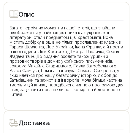
Опис
Багато героїчних моментів нашої історії, що знайшли
відображення у найкращих прикладах української
літератури, стали предметом цієї хрестоматії. Вона
містить добірку віршів не тільки прославлених класиків
Тараса Шевченка, Лесі Українки, Івана Франка, а й поетів
нашої години: Ліни Костенко, Дмитра Павличка, Сергія
Жадана та ін. До видання входять також уривки з
прозових творів відомих українських письменників,
зокрема Михайла Старицького, Павла Загребельного,
Уласа Самчука, Романа Іваничука, Семена Скляренка, у
яких йдеться про нашу багаторічну історію, любов до
Батьківщини та захист від її ворогів. Хоча більша частина
творів у цій книжці передбачена чинною програмою для
шкіл, зацікавити вона не лише школярів, а й дорослого
читача.
Цей
Цей
товар
товар
доступний
доступний
для
для
Доставка
покупки
покупки
за
за