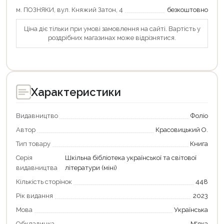
м. ПОЗНЯКИ, вул. Княжий Затон, 4
безкоштовно
Оформити замовлення
Ціна діє тільки при умові замовлення на сайті. Вартість у
роздрібних магазинах може відрізнятися.
Характеристики
Видавництво
Фоліо
Автор
Красовицький О.
Тип товару
Книга
Серія
Шкільна бібліотека української та світової
видавництва
літератури (міні)
Кількість сторінок
448
Рік видання
2023
Мова
Українська
Обкладинка
М'яка