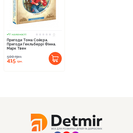
0
У наявності
Пригоди Тома Сойєра.
Пригоди Гекльберрі Фінна.
Марк Твен
500
грн.
415
грн.