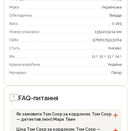
Мова
Українська
Обкладинка
Тверда
Вага
0.165
Розмір упаковки
135х205х14 мм
ISBN
9786175513064
Стать
Унісекс
Вік
11 +, 12 +, 13 +, 14 +
Країна виробник
Україна
Матеріал
Папір
FAQ-питання
Як замовити Том Соєр за кордоном. Том Соєр
— детектив (міні) Марк Твен
Ціна Том Соєр за кордоном. Том Соєр —