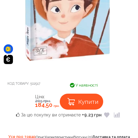
КОД ТОВАРУ:
502917
У наявності
Ціна:
Купити
205
грн.
184,50
грн.
За цю покупку ви отримаєте
+9.23 грн
Усе про товар
Опис
Характеристики
Відгуки (0)
Доставка та оплата