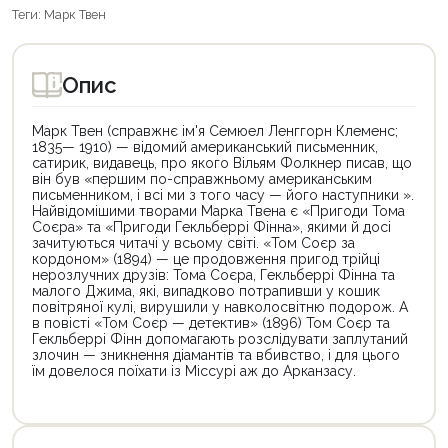
Теги:
Марк Твен
Опис
Марк Твен (справжнє ім'я Семюел Ленггорн Клеменс;
1835— 1910) — відомий американський письменник,
сатирик, видавець, про якого Вільям Фолкнер писав, що
він був «першим по-справжньому американським
письменником, і всі ми з того часу — його наступники ».
Найвідомішими творами Марка Твена є «Пригоди Тома
Соєра» та «Пригоди Гекльберрі Фінна», якими й досі
зачитуються читачі у всьому світі. «Том Соєр за
кордоном» (1894) — це продовження пригод трійці
нерозлучних друзів: Тома Соєра, Гекльберрі Фінна та
малого Джима, які, випадково потрапивши у кошик
повітряної кулі, вирушили у навколосвітню подорож. А
в повісті «Том Соєр — детектив» (1896) Том Соєр та
Гекльберрі Фінн допомагають розслідувати заплутаний
злочин — зникнення діамантів та вбивство, і для цього
їм довелося поїхати із Міссурі аж до Арканзасу.
Цей
Цей
товар
товар
доступний
доступний