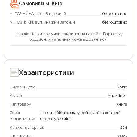
Самовивіз м. Київ
м. ПОЧАЙНА, пр-т Бандери, 6
безкоштовно
м. ПОЗНЯКИ, вул. Княжий Затон, 4
безкоштовно
Ціна діє тільки при умові замовлення на сайті. Вартість у
роздрібних магазинах може відрізнятися.
Характеристики
Видавництво
Фоліо
Автор
Марк Твен
Тип товару
Книга
Серія
Шкільна бібліотека української та світової
видавництва
літератури (міні)
Продовжити покупки
Кількість сторінок
224
Оформити замовлення
Рік видання
2023