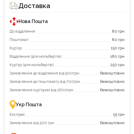
для
для
Доставка
покупки
покупки
за
за
державною
державною
програмою
програмою
Нова Пошта
єКнига.
«Національний
Використовуйте
кешбек».
До відділення
80 грн
свою
Оплачуйте
Поштомат
80 грн
карту
покупку
єКнига,
картою
Кур'єр
150 грн
щоб
«Національний
зекономити
кешбек»
Відділення (для мольбертів)
180 грн
та
та
отримати
отримуйте
Кур'єр (для мольбертів)
250 грн
додаткові
вигідне
Замовлення до відділення від 900грн
безкоштовно
переваги!
повернення
Купити
коштів!
Замовлення до поштомату від 700грн
безкоштовно
картою
Економте
єКнига
більше
Замовлення кур'єром від 1600грн
безкоштовно
–
разом
це
із
зручно
державною
Укр Пошта
та
підтримкою!
вигідно!
Експрес
55 грн
Замовлення від 500 грн
безкоштовно