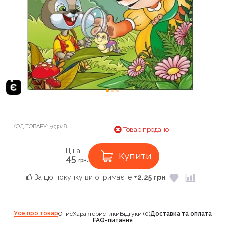
КОД ТОВАРУ:
503048
Товар продано
Ціна:
Купити
45
грн.
За цю покупку ви отримаєте
+2.25 грн
Усе про товар
Опис
Характеристики
Відгуки (0)
Доставка та оплата
FAQ-питання