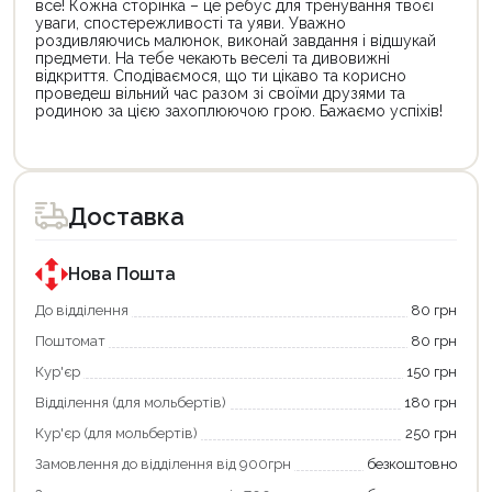
все! Кожна сторінка – це ребус для тренування твоєї
уваги, спостережливості та уяви. Уважно
роздивляючись малюнок, виконай завдання і відшукай
предмети. На тебе чекають веселі та дивовижні
відкриття. Сподіваємося, що ти цікаво та корисно
проведеш вільний час разом зі своїми друзями та
родиною за цією захоплюючою грою. Бажаємо успіхів!
Цей
товар
доступний
для
Доставка
покупки
за
державною
програмою
Нова Пошта
єКнига.
Використовуйте
До відділення
80 грн
свою
Поштомат
80 грн
карту
єКнига,
Кур'єр
150 грн
щоб
зекономити
Відділення (для мольбертів)
180 грн
та
отримати
Кур'єр (для мольбертів)
250 грн
додаткові
Замовлення до відділення від 900грн
безкоштовно
переваги!
Купити