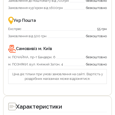
Замовлення до поштомату від 700грн
безкоштовно
картою
єКнига
Замовлення кур'єром від 1600грн
безкоштовно
–
це
зручно
Укр Пошта
та
вигідно!
Експрес
55 грн
Замовлення від 500 грн
безкоштовно
Самовивіз м. Київ
м. ПОЧАЙНА, пр-т Бандери, 6
безкоштовно
м. ПОЗНЯКИ, вул. Княжий Затон, 4
безкоштовно
Продовжити покупки
Ціна діє тільки при умові замовлення на сайті. Вартість у
роздрібних магазинах може відрізнятися.
Оформити замовлення
Характеристики