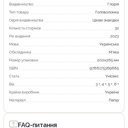
Видавництво
Глорія
Тип товару
Головоломка
Серія видавництва
Цікаві знахідки
Кількість сторінок
32
Рік видання
2023
Мова
Українська
Обкладинка
М'яка
Розмір упаковки
200х265 мм
ISBN
9786175369685
Стать
Унісекс
Вік
3 +, 4 +, 5 +, 6 +
Країна виробник
Україна
Матеріал
Папір
FAQ-питання