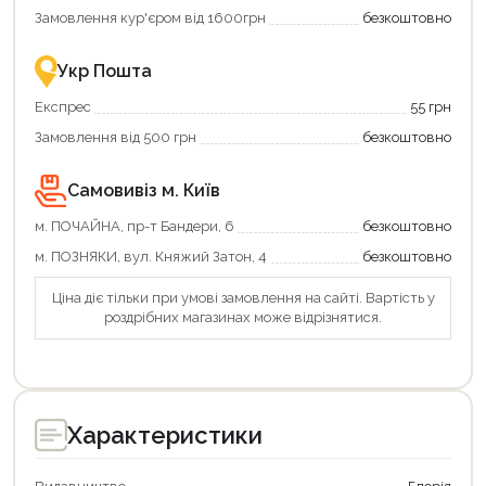
єКнига
Замовлення кур'єром від 1600грн
безкоштовно
–
це
зручно
Укр Пошта
та
вигідно!
Експрес
55 грн
Замовлення від 500 грн
безкоштовно
Самовивіз м. Київ
м. ПОЧАЙНА, пр-т Бандери, 6
безкоштовно
м. ПОЗНЯКИ, вул. Княжий Затон, 4
безкоштовно
Продовжити покупки
Ціна діє тільки при умові замовлення на сайті. Вартість у
роздрібних магазинах може відрізнятися.
Оформити замовлення
Характеристики