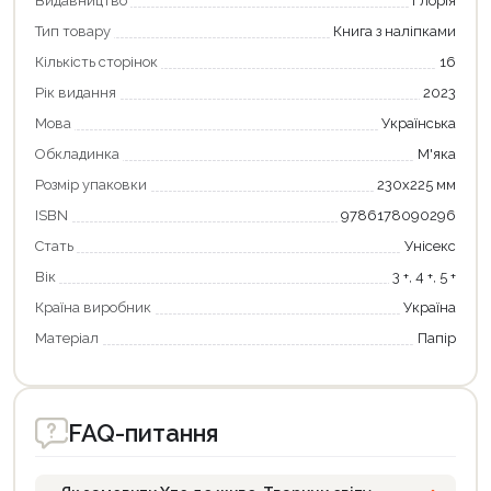
Видавництво
Глорія
Тип товару
Книга з наліпками
Кількість сторінок
16
Рік видання
2023
Мова
Українська
Обкладинка
М'яка
Розмір упаковки
230х225 мм
ISBN
9786178090296
Стать
Унісекс
Вік
3 +, 4 +, 5 +
Країна виробник
Україна
Матеріал
Папір
FAQ-питання