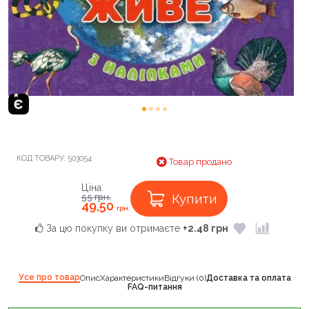
КОД ТОВАРУ:
503054
Товар продано
Ціна:
Купити
55
грн.
49,50
грн.
За цю покупку ви отримаєте
+2.48 грн
Усе про товар
Опис
Характеристики
Відгуки (0)
Доставка та оплата
FAQ-питання