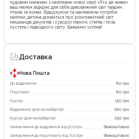
чудовим книжкам з наліпками нової серії «Хто де живе»
ваш малюк відкриє для себе дивовижний світ тварин,
птахів та комах. Відшукуючи та наклеюючи потрібні
наліпки, дитина дізнається про різноманітний світ
мешканців джунглів і суворої півночі, степів і лісів,
пустель і підводного світу. Бажаємо успіхів!
Цей
товар
доступний
для
Доставка
покупки
за
державною
програмою
Нова Пошта
єКнига.
Використовуйте
До відділення
80 грн
свою
Поштомат
80 грн
карту
єКнига,
Кур'єр
150 грн
щоб
зекономити
Відділення (для мольбертів)
180 грн
та
отримати
Кур'єр (для мольбертів)
250 грн
додаткові
Замовлення до відділення від 900грн
безкоштовно
переваги!
Купити
Замовлення до поштомату від 700грн
безкоштовно
картою