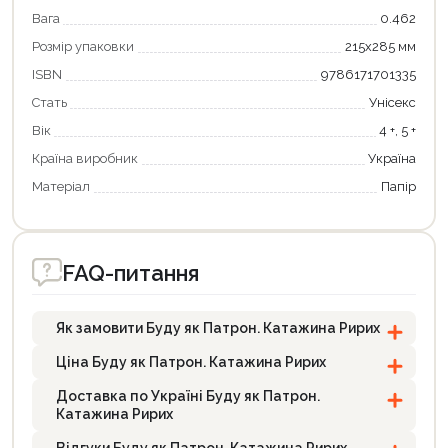
Вага
0.462
Розмір упаковки
215х285 мм
ISBN
9786171701335
Стать
Унісекс
Вік
4 +, 5 +
Країна виробник
Україна
Матеріал
Папір
FAQ-питання
Як замовити Буду як Патрон. Катажина Ририх
Ціна Буду як Патрон. Катажина Ририх
Доставка по Україні Буду як Патрон.
Катажина Ририх
Відгуки Буду як Патрон. Катажина Ририх