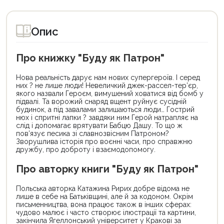
Опис
Про книжку "Буду як Патрон"
Нова реальність дарує нам нових супергероїв. І серед
них ? не лише люди! Невеличкий джек-рассел-тер’єр,
якого назвали Героєм, вимушений ховатися від бомб у
підвалі. Та ворожий снаряд вщент руйнує сусідній
будинок, а під завалами залишаються люди… Гострий
нюх і спритні лапки ? завдяки ним Герой натрапляє на
слід і допомагає врятувати Бабцю Дашу. То що ж
пов’язує песика зі славнозвісним Патроном?
Зворушлива історія про воєнні часи, про справжню
дружбу, про доброту і взаємодопомогу.
Про авторку книги "Буду як Патрон"
Польська авторка Катажина Ририх добре відома не
лише в себе на Батьківщині, але й за кодоном. Окрім
письменництва, вона працює також в інших сферах:
чудово малює і часто створює ілюстрації та картини,
закінчила Ягеллонський університет у Кракові за