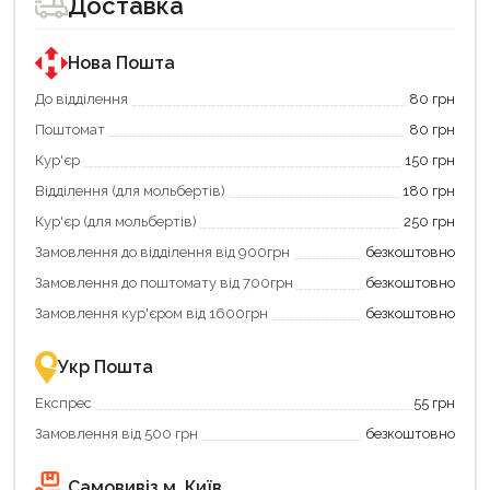
Доставка
покупки
покупки
за
за
державною
державною
програмою
програмою
Нова Пошта
єКнига.
«Національний
Використовуйте
кешбек».
До відділення
80 грн
свою
Оплачуйте
Поштомат
80 грн
карту
покупку
єКнига,
картою
Кур'єр
150 грн
щоб
«Національний
зекономити
кешбек»
Відділення (для мольбертів)
180 грн
та
та
отримати
отримуйте
Кур'єр (для мольбертів)
250 грн
додаткові
вигідне
Замовлення до відділення від 900грн
безкоштовно
переваги!
повернення
Купити
коштів!
Замовлення до поштомату від 700грн
безкоштовно
картою
Економте
єКнига
більше
Замовлення кур'єром від 1600грн
безкоштовно
–
разом
це
із
зручно
державною
Укр Пошта
та
підтримкою!
вигідно!
Експрес
55 грн
Замовлення від 500 грн
безкоштовно
Самовивіз м. Київ