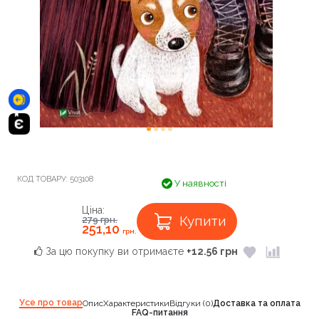
КОД ТОВАРУ:
503108
У наявності
Ціна:
Купити
279
грн.
251,10
грн.
За цю покупку ви отримаєте
+12.56 грн
Усе про товар
Опис
Характеристики
Відгуки (0)
Доставка та оплата
FAQ-питання