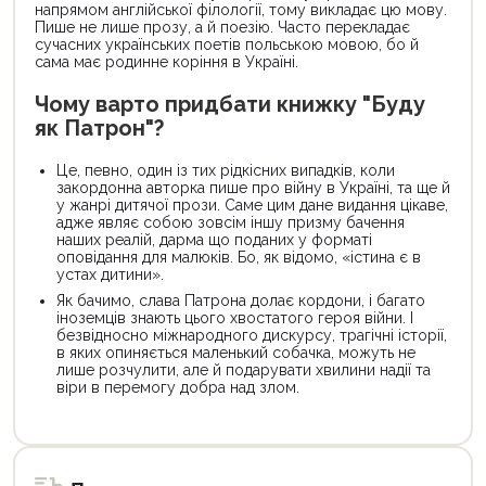
напрямом англійської філології, тому викладає цю мову.
Пише не лише прозу, а й поезію. Часто перекладає
сучасних українських поетів польською мовою, бо й
сама має родинне коріння в Україні.
Чому варто придбати книжку "Буду
як Патрон"?
Це, певно, один із тих рідкісних випадків, коли
закордонна авторка пише про війну в Україні, та ще й
у жанрі дитячої прози. Саме цим дане видання цікаве,
адже являє собою зовсім іншу призму бачення
наших реалій, дарма що поданих у форматі
оповідання для малюків. Бо, як відомо, «істина є в
устах дитини».
Як бачимо, слава Патрона долає кордони, і багато
іноземців знають цього хвостатого героя війни. І
безвідносно міжнародного дискурсу, трагічні історії,
в яких опиняється маленький собачка, можуть не
лише розчулити, але й подарувати хвилини надії та
віри в перемогу добра над злом.
Цей
Цей
товар
товар
доступний
доступний
для
для