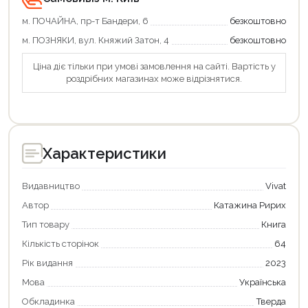
м. ПОЧАЙНА, пр-т Бандери, 6
безкоштовно
м. ПОЗНЯКИ, вул. Княжий Затон, 4
безкоштовно
Ціна діє тільки при умові замовлення на сайті. Вартість у
роздрібних магазинах може відрізнятися.
Продовжити покупки
Оформити замовлення
Характеристики
Видавництво
Vivat
Автор
Катажина Ририх
Тип товару
Книга
Кількість сторінок
64
Рік видання
2023
Мова
Українська
Обкладинка
Тверда