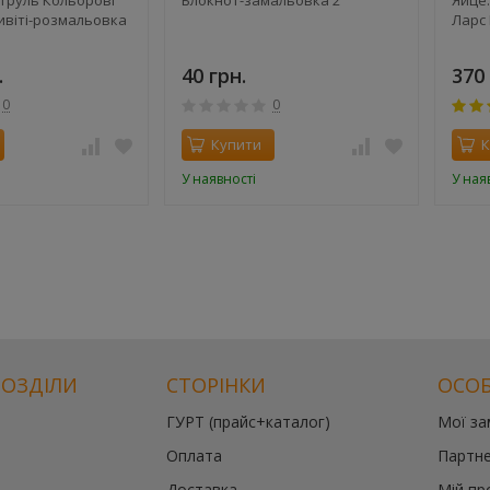
ивіті-розмальовка
Ларс
.
40 грн.
370 
0
0
Купити
К
У наявності
У ная
РОЗДІЛИ
СТОРІНКИ
ОСОБ
ГУРТ (прайс+каталог)
Мої з
Оплата
Партне
Доставка
Мій пр