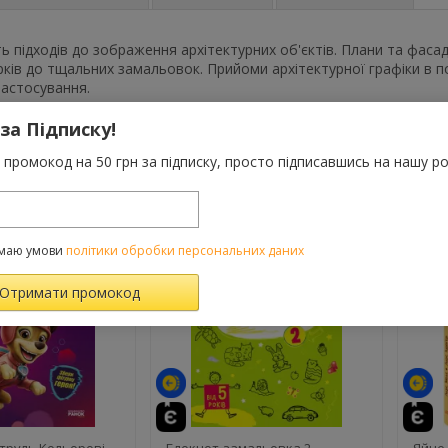
ть підходів до зображення архітектурних об'єктів. Плани та фасади
ків до тщальних замальовок. Прийоми архітектурної графіки в 
застосування.
 за Підписку!
промокод на 50 грн за підписку, просто підписавшись на нашу ро
ВАРОМ ТАКОЖ КУПУЮТЬ
маю умови
політики обробки персональних даних
те
труль Кольорові
Блокнот-замальовка 2
Яйце