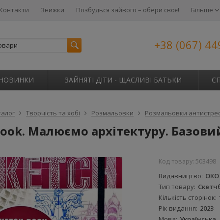
Контакти
Знижки
Позбудься зайвого – обери своє!
Більше
+38 (067) 44
НОВИНКИ
ЗАЙНЯТІ ДІТИ - ЩАСЛИВІ БАТЬКИ
С
талог
Творчість та хобі
Розмальовки
Розмальовки антистре
ook. Малюємо архітектуру. Базови
Код товару:
503498
Видавництво
ОКО
Тип товару
Скетч
Кількість сторінок
Рік видання
2023
Мова
Українська