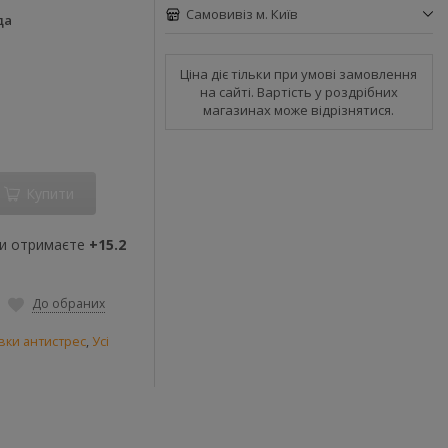
Самовивіз м. Київ
да
Ціна діє тільки при умові замовлення
на сайті. Вартість у роздрібних
магазинах може відрізнятися.
Купити
ви отримаєте
+15.2
До обраних
вки антистрес
,
Усі