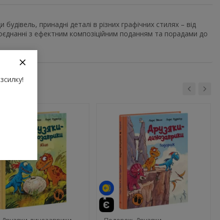
 будівель, принадні деталі в різних графічних стилях – від
поєднанні з ефектним композіційним поданням та порадами до
зсилку!
. Друзяки-динозаврики –
Подорож. Друзяки-