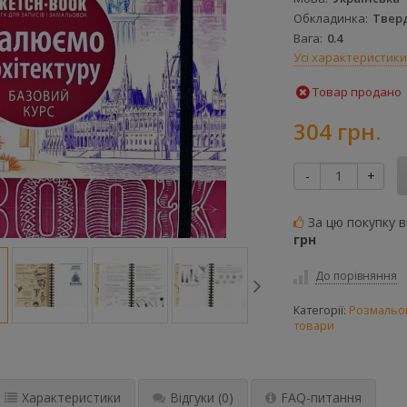
Обкладинка
Твер
Вага
0.4
Усі характеристики
Товар продано
304 грн.
-
+
За цю покупку 
грн
До порівняння
Категорії:
Розмальо
товари
Характеристики
Відгуки
(0)
FAQ-питання