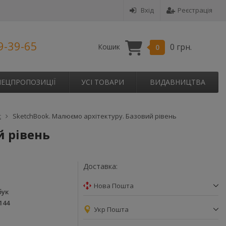
Вхід
Реєстрація
9-39-65
0 грн.
Кошик
0
ПЕЦПРОПОЗИЦІЇ
УСІ ТОВАРИ
ВИДАВНИЦТВА
с
SketchBook. Малюємо архітектуру. Базовий рівень
й рівень
Доставка:
Нова Пошта
бук
144
Укр Пошта