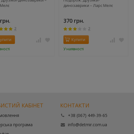
 Мелє
динозаврики – Ларс Мелє
грн.
370 грн.
2
2
упити
Купити
вності
У наявності
ИСТИЙ КАБІНЕТ
КОНТАКТИ
амовлення
+38 (067) 449-39-65
рська програма
info@detmir.com.ua
офіль