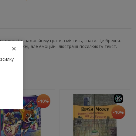
а животі заважає йому грати, сміятись, спати. Це брехня.
 правду. Ніжні, але емоційні ілюстрації посилюють текст.
зсилку!
-10%
-10%