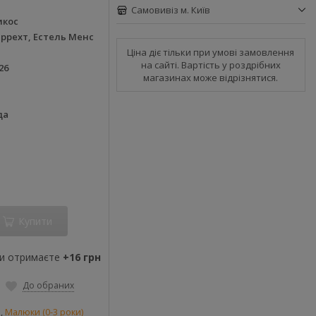
Самовивіз м. Київ
икос
еррехт, Естель Менс
Ціна діє тільки при умові замовлення
на сайті. Вартість у роздрібних
26
магазинах може відрізнятися.
да
Купити
ви отримаєте
+16 грн
До обраних
и
,
Малюки (0-3 роки)