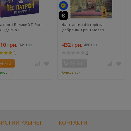
атрон і Великий Т. Ран
Фантастичні історії на
 Підлісна К.
добраніч. Ервін Мозер
10 грн.
432 грн.
349 грн.
480 грн.
1
0
упити
Купити
вності
Очікується
ИСТИЙ КАБІНЕТ
КОНТАКТИ