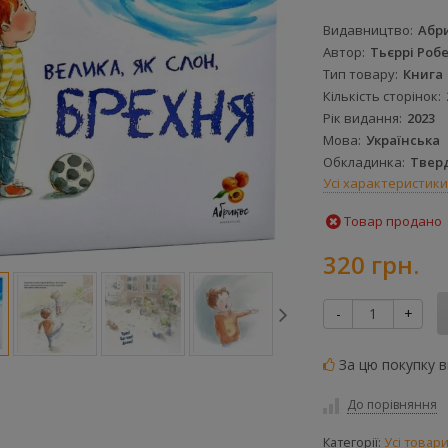
Видавництво
Абр
Автор
Тьєррі Роб
Тип товару
Книга
Кількість сторінок
Рік видання
2023
Мова
Українська
Обкладинка
Твер
Усі характеристики
Товар продано
320 грн.
-
+
За цю покупку 
До порівняння
Категорії:
Усі товар