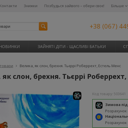
Контакти
Знижки
Позбудься зайвого – обери своє!
Більше
+38 (067) 44
НОВИНКИ
ЗАЙНЯТІ ДІТИ - ЩАСЛИВІ БАТЬКИ
С
 товари
Велика, як слон, брехня. Тьєррі Роберрехт, Естель Менс
 як слон, брехня. Тьєррі Роберрехт
Код товару:
503641
Зимова пі
Розрахунок
Національ
Розрахунок