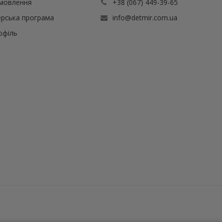
амовлення
+38 (067) 449-39-65
рська програма
info@detmir.com.ua
офіль