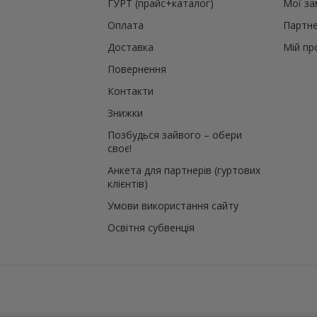
ГУРТ (прайс+каталог)
Мої з
Оплата
Партне
Доставка
Мій пр
Повернення
Контакти
Знижки
Позбудься зайвого – обери
своє!
Анкета для партнерів (гуртових
клієнтів)
Умови використання сайту
Освітня субвенція