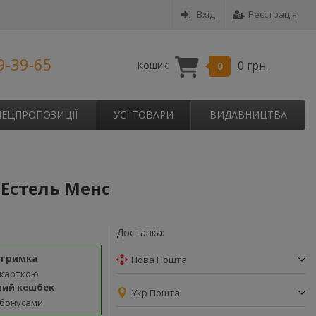
Вхід
Реєстрація
9-39-65
0 грн.
Кошик
0
ПЕЦПРОПОЗИЦІЇ
УСІ ТОВАРИ
ВИДАВНИЦТВА
, Естель Менс
Доставка:
дтримка
Нова Пошта
 карткою
ний кешбек
Укр Пошта
 бонусами