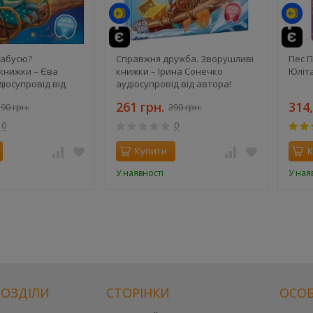
й
бабусю?
Справжня дружба. Зворушливі
Пес П
книжки – Єва
книжки – Ірина Сонечко
Юліта
іосупровід від
аудіосупровід від автора!
261 грн.
314,
90 грн.
290 грн.
0
0
Купити
К
У наявності
У ная
РОЗДІЛИ
СТОРІНКИ
ОСОБ