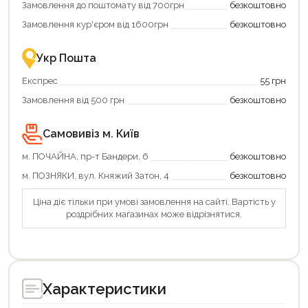
Замовлення до поштомату від 700грн
безкоштовно
картою
Економте
єКнига
більше
Замовлення кур'єром від 1600грн
безкоштовно
–
разом
це
із
зручно
державною
Укр Пошта
та
підтримкою!
вигідно!
Експрес
55 грн
Замовлення від 500 грн
безкоштовно
Самовивіз м. Київ
м. ПОЧАЙНА, пр-т Бандери, 6
безкоштовно
м. ПОЗНЯКИ, вул. Княжий Затон, 4
безкоштовно
Ціна діє тільки при умові замовлення на сайті. Вартість у
роздрібних магазинах може відрізнятися.
Характеристики