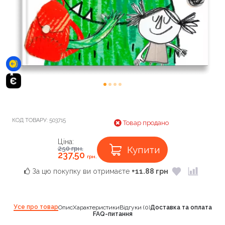
КОД ТОВАРУ:
503715
Товар продано
Ціна:
Купити
250
грн.
237,50
грн.
За цю покупку ви отримаєте
+11.88 грн
Усе про товар
Опис
Характеристики
Відгуки (0)
Доставка та оплата
FAQ-питання