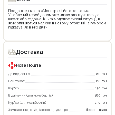
Продовження хіта «Монстрик і його кольори».
Улюблений герой допоможе вдало адаптуватися до
школи або садочка. Книга моделює типові ситуації, в
яких опиняються малюки в новому оточенні і з гумором
підказує, як в них діяти.
Цей
Цей
товар
товар
доступний
доступний
для
для
Доставка
покупки
покупки
за
за
державною
державною
програмою
програмою
Нова Пошта
єКнига.
«Національний
Використовуйте
кешбек».
До відділення
80 грн
свою
Оплачуйте
Поштомат
80 грн
карту
покупку
єКнига,
картою
Кур'єр
150 грн
щоб
«Національний
зекономити
кешбек»
Відділення (для мольбертів)
180 грн
та
та
отримати
отримуйте
Кур'єр (для мольбертів)
250 грн
додаткові
вигідне
Замовлення до відділення від 900грн
безкоштовно
переваги!
повернення
Купити
коштів!