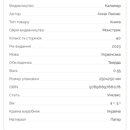
Видавництво
Каламар
Автор
Анна Льєнас
Тип товару
Книга
Серія видавництва
Монстрик
Кількість сторінок
40
Рік видання
2023
Мова
Українська
Обкладинка
Тверда
Продовжити покупки
Вага
0.55
Розмір упаковки
250х250 мм
Оформити замовлення
ISBN
9789669788078
Стать
Унісекс
Вік
4 +, 5 +
Країна виробник
Україна
Матеріал
Папір