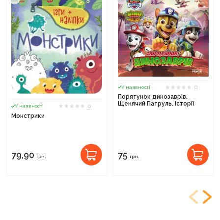
0
У наявності
Порятунок динозаврів.
Щенячий Патруль. Історії
0
У наявності
Монстрики
79,90
75
грн.
грн.