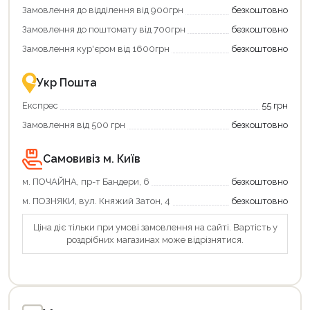
додаткові
вигідне
Замовлення до відділення від 900грн
безкоштовно
переваги!
повернення
Купити
коштів!
Замовлення до поштомату від 700грн
безкоштовно
картою
Економте
єКнига
більше
Замовлення кур'єром від 1600грн
безкоштовно
–
разом
це
із
зручно
державною
Укр Пошта
та
підтримкою!
вигідно!
Експрес
55 грн
Замовлення від 500 грн
безкоштовно
Самовивіз м. Київ
м. ПОЧАЙНА, пр-т Бандери, 6
безкоштовно
м. ПОЗНЯКИ, вул. Княжий Затон, 4
безкоштовно
Ціна діє тільки при умові замовлення на сайті. Вартість у
роздрібних магазинах може відрізнятися.