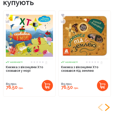
купують
0
0
У наявності
У наявності
Книжка з віконцями Хто
Книжка з віконцями Хто
сховався у морі
сховався під землею
85
грн.
85
грн.
76,50
76,50
грн.
грн.