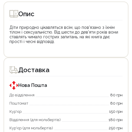
Опис
Діти природно цікавляться всім, що пов’язано з їхнім
тілом і сексуальністю. Від шести до дев’яти років вони
ставлять чимало гострих запитань, на які книга дає
прості і чесні відповіді.
Цей
Цей
товар
товар
доступний
доступний
для
для
Доставка
покупки
покупки
за
за
державною
державною
програмою
програмою
Нова Пошта
єКнига.
«Національний
Використовуйте
кешбек».
До відділення
80 грн
свою
Оплачуйте
Поштомат
80 грн
карту
покупку
єКнига,
картою
Кур'єр
150 грн
щоб
«Національний
зекономити
кешбек»
Відділення (для мольбертів)
180 грн
та
та
отримати
отримуйте
Кур'єр (для мольбертів)
250 грн