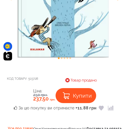
КОД ТОВАРУ:
503728
Товар продано
Ціна:
Купити
250
грн.
237,50
грн.
За цю покупку ви отримаєте
+11.88 грн
Усе про товар
Опис
Характеристики
Відгуки (0)
Доставка та оплата