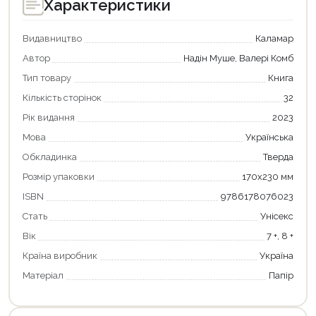
Характеристики
Видавництво
Каламар
Автор
Надін Муше, Валері Комб
Тип товару
Книга
Кількість сторінок
32
Рік видання
2023
Мова
Українська
Обкладинка
Тверда
Розмір упаковки
170х230 мм
Продовжити покупки
ISBN
9786178076023
Оформити замовлення
Стать
Унісекс
Вік
7 +, 8 +
Країна виробник
Україна
Матеріал
Папір