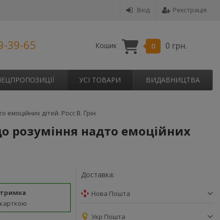
Вхід
Реєстрація
9-39-65
0 грн.
Кошик
0
ПЕЦПРОПОЗИЦІЇ
УСІ ТОВАРИ
ВИДАВНИЦТВА
 емоційних дітей. Росс В. Ґрін
до розуміння надто емоційних
Доставка:
дтримка
Нова Пошта
 карткою
Укр Пошта