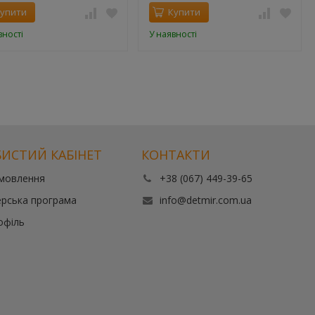
упити
Купити
вності
У наявності
ИСТИЙ КАБІНЕТ
КОНТАКТИ
амовлення
+38 (067) 449-39-65
рська програма
info@detmir.com.ua
офіль