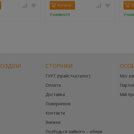
Купити
К
У наявності
У ная
РОЗДІЛИ
СТОРІНКИ
ОСОБ
ГУРТ (прайс+каталог)
Мої з
Оплата
Партне
Доставка
Мій пр
Повернення
Контакти
Знижки
Позбудься зайвого – обери