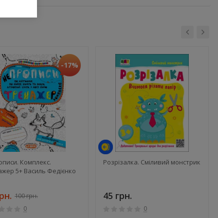
-17%
писи. Комплекс.
Розрізалка. Сміливий монстрик
ажер 5+ Василь Федієнко
рн.
45 грн.
100 грн.
0
0