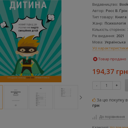
Видавництво
Book
Автор
Росс В. Ґрін
Тип товару
Книга
Жанр
Психологія
Кількість сторінок
Рік видання
2021
Мова
Українська
Усі характеристики
Товар продано
194,37 грн
-
+
За цю покупку 
грн
До порівняння
Категорії:
Усі товар