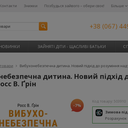
Контакти
Знижки
Позбудься зайвого – обери своє!
Більше
+38 (067) 44
НОВИНКИ
ЗАЙНЯТІ ДІТИ - ЩАСЛИВІ БАТЬКИ
С
 товари
Вибухонебезпечна дитина. Новий підхід до розуміння надто
небезпечна дитина. Новий підхід 
осс В. Ґрін
Код товару:
503910
-7%
Зимова пі
Розрахунок