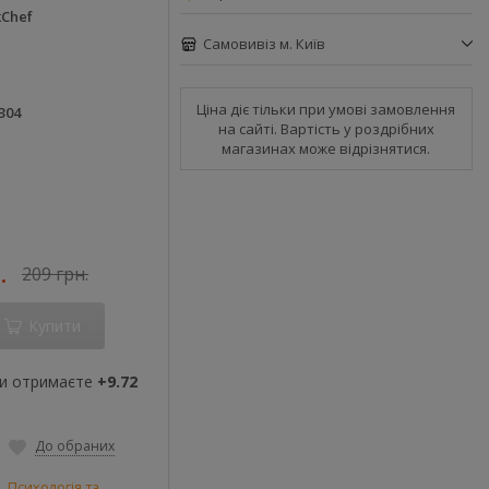
Chef
Самовивіз м. Київ
Ціна діє тільки при умові замовлення
304
на сайті. Вартість у роздрібних
магазинах може відрізнятися.
.
209 грн.
Купити
ви отримаєте
+9.72
До обраних
и
,
Психологія та