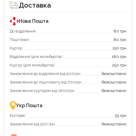
для
для
Доставка
покупки
покупки
за
за
державною
державною
програмою
програмою
Нова Пошта
єКнига.
«Національний
Використовуйте
кешбек».
До відділення
80 грн
свою
Оплачуйте
Поштомат
80 грн
карту
покупку
єКнига,
картою
Кур'єр
150 грн
щоб
«Національний
зекономити
кешбек»
Відділення (для мольбертів)
180 грн
та
та
отримати
отримуйте
Кур'єр (для мольбертів)
250 грн
додаткові
вигідне
Замовлення до відділення від 900грн
безкоштовно
переваги!
повернення
Купити
коштів!
Замовлення до поштомату від 700грн
безкоштовно
картою
Економте
єКнига
більше
Замовлення кур'єром від 1600грн
безкоштовно
–
разом
це
із
зручно
державною
Укр Пошта
та
підтримкою!
вигідно!
Експрес
55 грн
Замовлення від 500 грн
безкоштовно