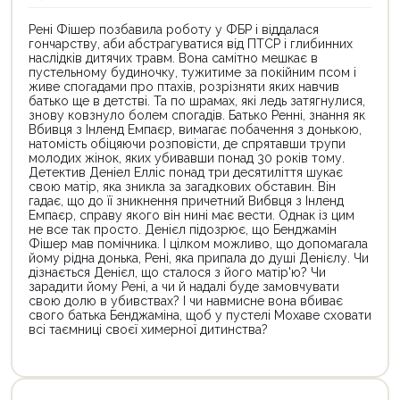
Рені Фішер позбавила роботу у ФБР і віддалася
гончарству, аби абстрагуватися від ПТСР і глибинних
наслідків дитячих травм. Вона самітно мешкає в
пустельному будиночку, тужитиме за покійним псом і
живе спогадами про птахів, розрізняти яких навчив
батько ще в детстві. Та по шрамах, які ледь затягнулися,
знову ковзнуло болем спогадів. Батько Ренні, знання як
Вбивця з Інленд Емпаєр, вимагає побачення з донькою,
натомість обіцяючи розповісти, де спрятавши трупи
молодих жінок, яких убивавши понад 30 років тому.
Детектив Деніел Елліс понад три десятиліття шукає
свою матір, яка зникла за загадкових обставин. Він
гадає, що до її зникнення причетний Вибвця з Інленд
Емпаєр, справу якого він нині має вести. Однак із цим
не все так просто. Денієл підозрює, що Бенджамін
Фішер мав помічника. І цілком можливо, що допомагала
йому рідна донька, Рені, яка припала до душі Денієлу. Чи
дізнається Денієл, що сталося з його матір'ю? Чи
зарадити йому Рені, а чи й надалі буде замовчувати
свою долю в убивствах? І чи навмисне вона вбиває
свого батька Бенджаміна, щоб у пустелі Мохаве сховати
всі таємниці своєї химерної дитинства?
Цей
Цей
товар
товар
доступний
доступний