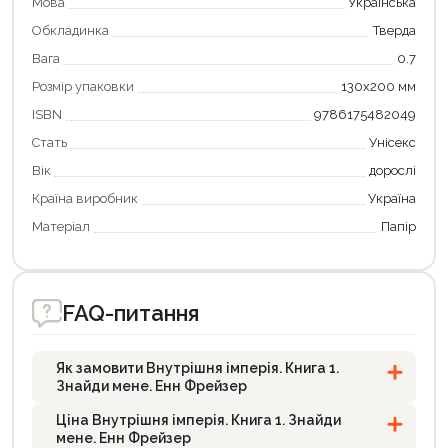
Мова
Українська
Обкладинка
Тверда
Вага
0.7
Розмір упаковки
130х200 мм
ISBN
9786175482049
Стать
Унісекс
Вік
дорослі
Країна виробник
Україна
Матеріал
Папір
FAQ-питання
Як замовити Внутрішня імперія. Книга 1.
Знайди мене. Енн Фрейзер
Ціна Внутрішня імперія. Книга 1. Знайди
мене. Енн Фрейзер