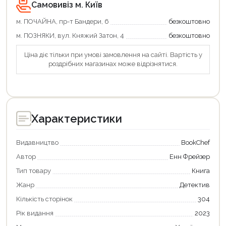
Самовивіз м. Київ
м. ПОЧАЙНА, пр-т Бандери, 6
безкоштовно
м. ПОЗНЯКИ, вул. Княжий Затон, 4
безкоштовно
Ціна діє тільки при умові замовлення на сайті. Вартість у
роздрібних магазинах може відрізнятися.
Характеристики
Видавництво
BookChef
Автор
Енн Фрейзер
Тип товару
Книга
Жанр
Детектив
Кількість сторінок
304
Продовжити покупки
Рік видання
2023
Оформити замовлення