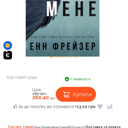
КОД ТОВАРУ:
503912
У наявності
Ціна:
Купити
280
грн.
260,40
грн.
За цю покупку ви отримаєте
+13.02 грн
Усе про товар
Опис
Характеристики
Відгуки (0)
Доставка та оплата