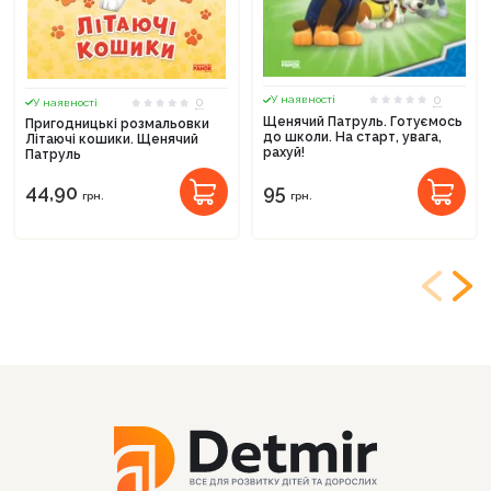
0
У наявності
0
У наявності
Щенячий Патруль. Готуємось
Пригодницькі розмальовки
до школи. На старт, увага,
Літаючі кошики. Щенячий
рахуй!
Патруль
44,90
95
грн.
грн.