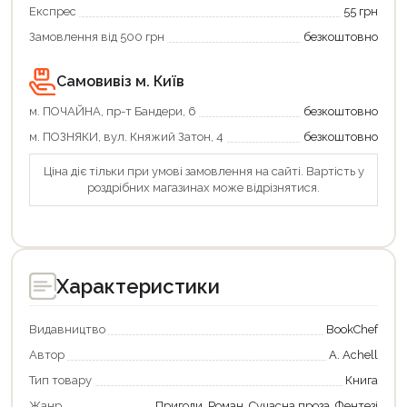
Експрес
55 грн
Замовлення від 500 грн
безкоштовно
Самовивіз м. Київ
м. ПОЧАЙНА, пр-т Бандери, 6
безкоштовно
м. ПОЗНЯКИ, вул. Княжий Затон, 4
безкоштовно
Ціна діє тільки при умові замовлення на сайті. Вартість у
роздрібних магазинах може відрізнятися.
Характеристики
Видавництво
BookChef
Автор
А. Achell
Тип товару
Книга
Жанр
Пригоди, Роман, Сучасна проза, Фентезі