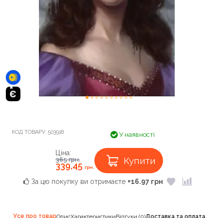
КОД ТОВАРУ:
503918
У наявності
Ціна:
Купити
365
грн.
339,45
грн.
За цю покупку ви отримаєте
+16.97 грн
Усе про товар
Опис
Характеристики
Відгуки (0)
Доставка та оплата