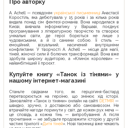
Про авторку
А. Achell — псевдонім
української письменниці
Анастасії
Коростіль, яка дебютувала у 15 років і за кілька років
видала понад сім фентезі-романів. Вона народилася в
Києві, вивчала інформатику у Варшаві, поєднує
програмування з літературною творчістю та створює
унікальні світи, де герої борються не лише з
чудовиськами, а й із самими собою. Її стиль —
емоційний, візуальний, насичений внутрішніми
конфліктами. У творчості А. Achell — місце для магії,
тіней, жіночої сили й болючих трансформацій. Вона вже
здобула широку аудиторію, а «Клинок королеви» —
найамбітніший її проєкт.
Купуйте книгу «Танок із тінями» у
нашому інтернет-магазині
Станьте свідками того, як герцогиня-бастард
перетворюється на героїню, що змінює хід історії.
Замовляйте «Танок із тінями» онлайн на сайті
DETMIR
—
швидко, зручно, з доставкою або самовивозом. Не
втрачайте нагоди поринути у світ, де кожен рух меча —
це сповідь, а кожна тінь — випробування. А після
прочитання — не забудьте продовжити історію у другій
частині трилогії «
Дитя тіней
». Нові таємниці вже чекають