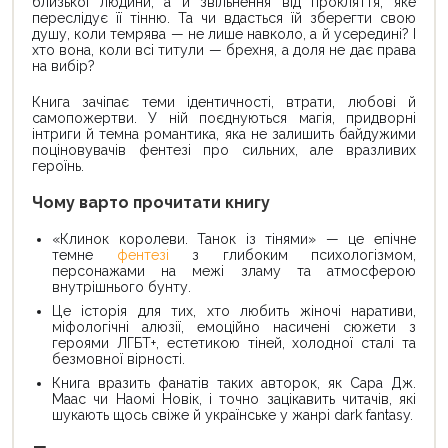
близької людини, а й звільнення від прокляття, яке
переслідує її тінню. Та чи вдасться їй зберегти свою
душу, коли темрява — не лише навколо, а й усередині? І
хто вона, коли всі титули — брехня, а доля не дає права
на вибір?
Книга зачіпає теми ідентичності, втрати, любові й
самопожертви. У ній поєднуються магія, придворні
інтриги й темна романтика, яка не залишить байдужими
поціновувачів фентезі про сильних, але вразливих
героїнь.
Чому варто прочитати книгу
«Клинок королеви. Танок із тінями» — це епічне
темне
фентезі
з глибоким психологізмом,
персонажами на межі зламу та атмосферою
внутрішнього бунту.
Це історія для тих, хто любить жіночі наративи,
міфологічні алюзії, емоційно насичені сюжети з
героями ЛГБТ+, естетикою тіней, холодної сталі та
безмовної вірності.
Книга вразить фанатів таких авторок, як Сара Дж.
Маас чи Наомі Новік, і точно зацікавить читачів, які
шукають щось свіже й українське у жанрі dark fantasy.