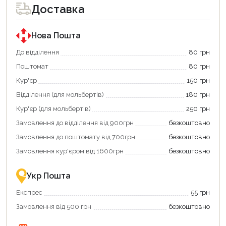
для
для
Доставка
покупки
покупки
за
за
державною
державною
програмою
програмою
Нова Пошта
єКнига.
«Національний
Використовуйте
кешбек».
До відділення
80 грн
свою
Оплачуйте
Поштомат
80 грн
карту
покупку
єКнига,
картою
Кур'єр
150 грн
щоб
«Національний
зекономити
кешбек»
Відділення (для мольбертів)
180 грн
та
та
отримати
отримуйте
Кур'єр (для мольбертів)
250 грн
додаткові
вигідне
Замовлення до відділення від 900грн
безкоштовно
переваги!
повернення
Купити
коштів!
Замовлення до поштомату від 700грн
безкоштовно
картою
Економте
єКнига
більше
Замовлення кур'єром від 1600грн
безкоштовно
–
разом
це
із
зручно
державною
Укр Пошта
та
підтримкою!
вигідно!
Експрес
55 грн
Замовлення від 500 грн
безкоштовно