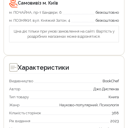
Самовивіз м. Київ
Продовжити покупки
м. ПОЧАЙНА, пр-т Бандери, 6
безкоштовно
Оформити замовлення
м. ПОЗНЯКИ, вул. Княжий Затон, 4
безкоштовно
Ціна діє тільки при умові замовлення на сайті. Вартість у
роздрібних магазинах може відрізнятися.
Характеристики
Видавництво
BookChef
Автор
Джо Диспенза
Тип товару
Книга
Жанр
Науково-популярний, Психологія
Кількість сторінок
368
Рік видання
2023