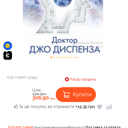
КОД ТОВАРУ:
503923
Товар продано
Ціна:
Купити
330
грн.
306,90
грн.
За цю покупку ви отримаєте
+15.35 грн
Усе про товар
Опис
Характеристики
Відгуки (0)
Доставка та оплата