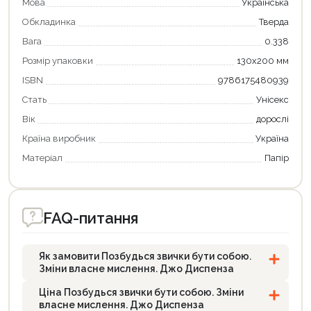
Мова
Українська
Обкладинка
Тверда
Вага
0.338
Розмір упаковки
130х200 мм
ISBN
9786175480939
Стать
Унісекс
Вік
дорослі
Країна виробник
Україна
Матеріал
Папір
FAQ-питання
Як замовити Позбудься звички бути собою.
Зміни власне мислення. Джо Диспенза
Ціна Позбудься звички бути собою. Зміни
власне мислення. Джо Диспенза