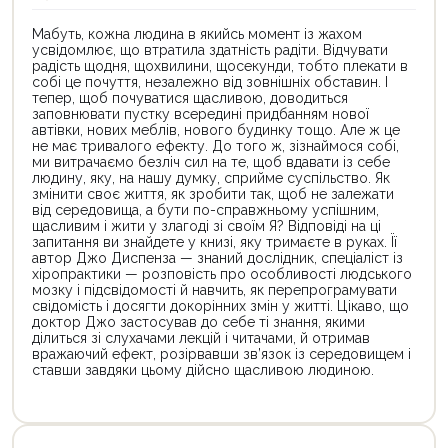
Мабуть, кожна людина в якийсь момент із жахом
усвідомлює, що втратила здатність радіти. Відчувати
радість щодня, щохвилини, щосекунди, тобто плекати в
собі це почуття, незалежно від зовнішніх обставин. І
тепер, щоб почуватися щасливою, доводиться
заповнювати пустку всередині придбанням нової
автівки, нових меблів, нового будинку тощо. Але ж це
не має тривалого ефекту. До того ж, зізнаймося собі,
ми витрачаємо безліч сил на те, щоб вдавати із себе
людину, яку, на нашу думку, сприйме суспільство. Як
змінити своє життя, як зробити так, щоб не залежати
від середовища, а бути по-справжньому успішним,
щасливим і жити у злагоді зі своїм Я? Відповіді на ці
запитання ви знайдете у книзі, яку тримаєте в руках. Її
автор Джо Диспенза — знаний дослідник, спеціаліст із
хіропрактики — розповість про особливості людського
мозку і підсвідомості й навчить, як перепрограмувати
свідомість і досягти докорінних змін у житті. Цікаво, що
доктор Джо застосував до себе ті знання, якими
ділиться зі слухачами лекцій і читачами, й отримав
вражаючий ефект, розірвавши зв’язок із середовищем і
ставши завдяки цьому дійсно щасливою людиною.
Цей
Цей
товар
товар
доступний
доступний