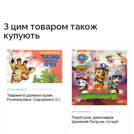
З цим товаром також
купують
0
У наявності
Тварини в далеких краях.
Розмальовка. Сидоренко О.І.
0
У наявності
Порятунок динозаврів.
Щенячий Патруль. Історії