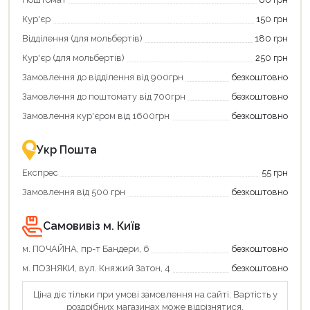
карту
покупку
єКнига,
картою
Кур'єр
150 грн
щоб
«Національний
зекономити
кешбек»
Відділення (для мольбертів)
180 грн
та
та
отримати
отримуйте
Кур'єр (для мольбертів)
250 грн
додаткові
вигідне
Замовлення до відділення від 900грн
безкоштовно
переваги!
повернення
Купити
коштів!
Замовлення до поштомату від 700грн
безкоштовно
картою
Економте
єКнига
більше
Замовлення кур'єром від 1600грн
безкоштовно
–
разом
це
із
зручно
державною
Укр Пошта
та
підтримкою!
вигідно!
Експрес
55 грн
Замовлення від 500 грн
безкоштовно
Самовивіз м. Київ
м. ПОЧАЙНА, пр-т Бандери, 6
безкоштовно
м. ПОЗНЯКИ, вул. Княжий Затон, 4
безкоштовно
Ціна діє тільки при умові замовлення на сайті. Вартість у
роздрібних магазинах може відрізнятися.