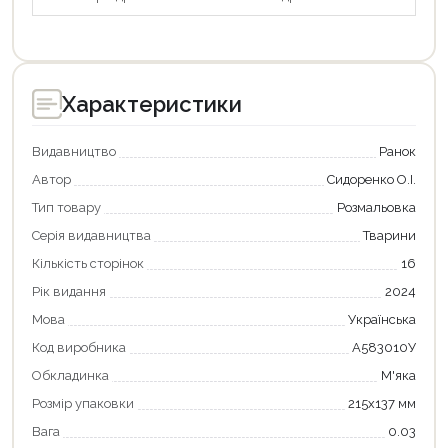
Характеристики
Видавництво
Ранок
Автор
Сидоренко О.І.
Тип товару
Розмальовка
Серія видавництва
Тварини
Кількість сторінок
16
Рік видання
2024
Мова
Українська
Код виробника
А583010У
Обкладинка
М'яка
Розмір упаковки
215х137 мм
Вага
0.03