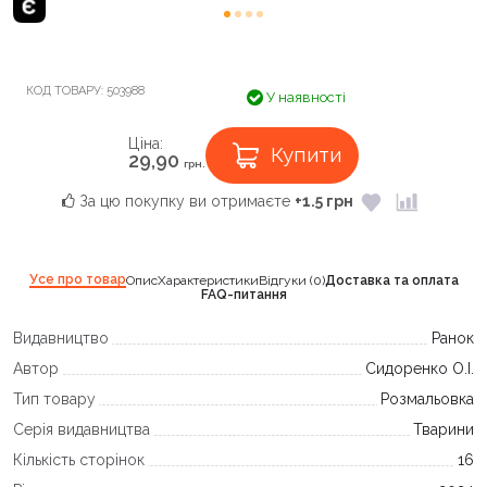
КОД ТОВАРУ:
503988
У наявності
Ціна:
Купити
29,90
грн.
За цю покупку ви отримаєте
+1.5 грн
Усе про товар
Опис
Характеристики
Відгуки (0)
Доставка та оплата
FAQ-питання
Видавництво
Ранок
Автор
Сидоренко О.І.
Тип товару
Розмальовка
Серія видавництва
Тварини
Кількість сторінок
16