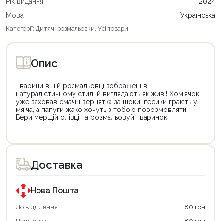
Рік видання
2024
Мова
Українська
Категорії:
Дитячі розмальовки
,
Усі товари
Опис
Тварини в цій розмальовці зображені в
натуралістичному стилі й виглядають як живі! Хом'ячок
уже заховав смачні зернятка за щоки, песики грають у
мя'ча, а папуги жако хочуть з тобою порозмовляти.
Бери мерщій олівці та розмальовуй тваринок!
Цей
Цей
товар
товар
доступний
доступний
для
для
Доставка
покупки
покупки
за
за
державною
державною
програмою
програмою
Нова Пошта
єКнига.
«Національний
Використовуйте
кешбек».
До відділення
80 грн
свою
Оплачуйте
Поштомат
80 грн