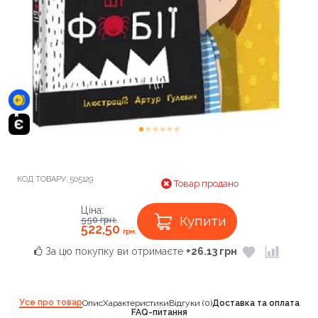
КОД ТОВАРУ:
505129
Товар продано
Ціна:
Купити
550
грн.
522,50
грн.
За цю покупку ви отримаєте
+26.13 грн
Усе про товар
Опис
Характеристики
Відгуки (0)
Доставка та оплата
FAQ-питання