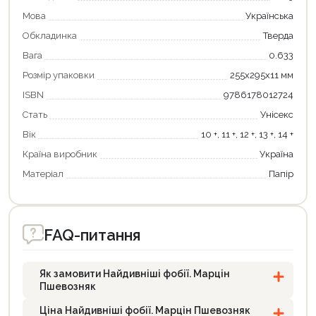
Мова
Українська
Обкладинка
Тверда
Вага
0.633
Розмір упаковки
255х295х11 мм
ISBN
9786178012724
Стать
Унісекс
Вік
10 +, 11 +, 12 +, 13 +, 14 +
Країна виробник
Україна
Матеріал
Папір
FAQ-питання
Як замовити Найдивніші фобії. Марцін
Пшевозняк
Ціна Найдивніші фобії. Марцін Пшевозняк