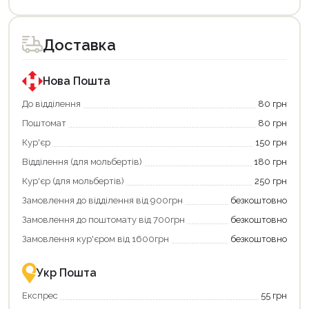
Цей
Цей
товар
товар
доступний
доступний
для
для
Доставка
покупки
покупки
за
за
державною
державною
програмою
програмою
Нова Пошта
єКнига.
«Національний
Використовуйте
кешбек».
До відділення
80 грн
свою
Оплачуйте
Поштомат
80 грн
карту
покупку
єКнига,
картою
Кур'єр
150 грн
щоб
«Національний
зекономити
кешбек»
Відділення (для мольбертів)
180 грн
та
та
отримати
отримуйте
Кур'єр (для мольбертів)
250 грн
додаткові
вигідне
Замовлення до відділення від 900грн
безкоштовно
переваги!
повернення
Купити
коштів!
Замовлення до поштомату від 700грн
безкоштовно
картою
Економте
єКнига
більше
Замовлення кур'єром від 1600грн
безкоштовно
–
разом
це
із
зручно
державною
Укр Пошта
та
підтримкою!
вигідно!
Експрес
55 грн
Продовжити покупки