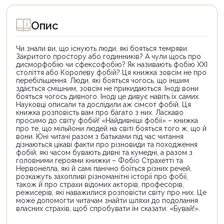
Опис
Чи знали ви, що існують люди, які бояться темряви.
Закритого простору або годинників? А чули щось про
дисморфобію чи сфексофобію? Як називають фобію ХХІ
століття або Королеву фобій? Ця книжка зовсім не про
перебільшення. Люди, які бояться чогось, що іншим
здається смішним, зовсім не прикидаються. Іноді вони
бояться чогось дивного. Іноді це дивує навіть їх самих.
Науковці описали та дослідили аж сімсот фобій. Ця
книжка розповість вам про багато з них. Ласкаво
просимо до світу фобій! «Найдивніші фобії» – книжка
про те, що мільйони людей на світі бояться того ж, що й
вони. Юні читачі разом з батьками під час читання
дізнаються цікаві факти про різновиди та походження
фобій, які часом бувають дивні та кумедні, а разом з
головними героями книжки – Фобіо Страхетті та
Нервонелла, які й самі панічно боїться різних речей,
розкажуть захопливі різноманітні історії про фобії,
також й про страхи відомих акторів, професорів,
режисерів, які наважилися розповісти світу про них. Це
може допомогти читачам знайти шляхи до подолання
власних страхів, щоб спробувати їм сказати: «Бувай!».