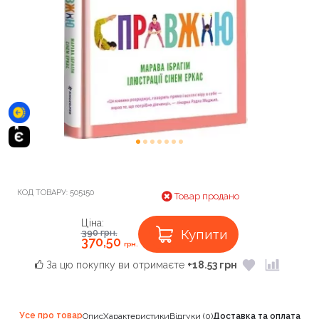
КОД ТОВАРУ:
505150
Товар продано
Ціна:
Купити
390
грн.
370,50
грн.
За цю покупку ви отримаєте
+18.53 грн
Усе про товар
Опис
Характеристики
Відгуки (0)
Доставка та оплата