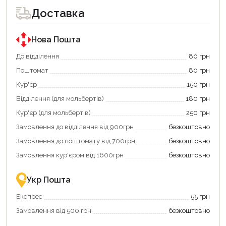
для
для
Доставка
покупки
покупки
за
за
державною
державною
програмою
програмою
Нова Пошта
єКнига.
«Національний
Використовуйте
кешбек».
До відділення
80 грн
свою
Оплачуйте
Поштомат
80 грн
карту
покупку
єКнига,
картою
Кур'єр
150 грн
щоб
«Національний
зекономити
кешбек»
Відділення (для мольбертів)
180 грн
та
та
отримати
отримуйте
Кур'єр (для мольбертів)
250 грн
додаткові
вигідне
Замовлення до відділення від 900грн
безкоштовно
переваги!
повернення
Купити
коштів!
Замовлення до поштомату від 700грн
безкоштовно
картою
Економте
єКнига
більше
Замовлення кур'єром від 1600грн
безкоштовно
–
разом
це
із
зручно
державною
Укр Пошта
та
підтримкою!
вигідно!
Експрес
55 грн
Замовлення від 500 грн
безкоштовно