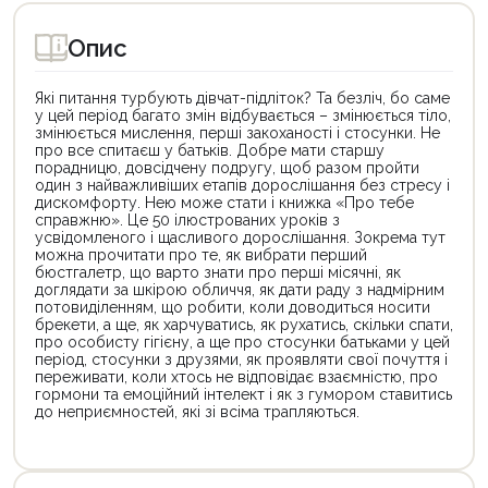
Опис
Які питання турбують дівчат-підліток? Та безліч, бо саме
у цей період багато змін відбувається – змінюється тіло,
змінюється мислення, перші закоханості і стосунки. Не
про все спитаєш у батьків. Добре мати старшу
порадницю, довсідчену подругу, щоб разом пройти
один з найважливіших етапів дорослішання без стресу і
дискомфорту. Нею може стати і книжка «Про тебе
справжню». Це 50 ілюстрованих уроків з
усвідомленого і щасливого дорослішання. Зокрема тут
можна прочитати про те, як вибрати перший
бюстгалетр, що варто знати про перші місячні, як
доглядати за шкірою обличчя, як дати раду з надмірним
потовиділенням, що робити, коли доводиться носити
брекети, а ще, як харчуватись, як рухатись, скільки спати,
про особисту гігієну, а ще про стосунки батьками у цей
період, стосунки з друзями, як проявляти свої почуття і
переживати, коли хтоcь не відповідає взаємністю, про
гормони та емоційний інтелект і як з гумором ставитись
до неприємностей, які зі всіма трапляються.
Цей
Цей
товар
товар
доступний
доступний