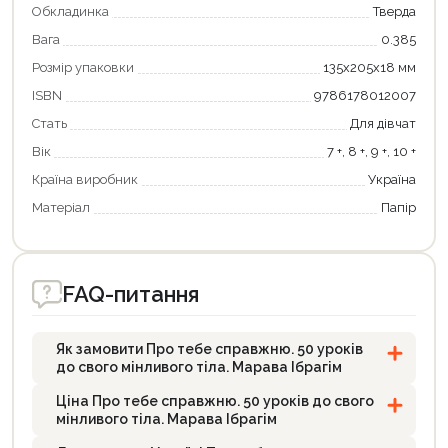
Обкладинка
Тверда
Вага
0.385
Розмір упаковки
135х205х18 мм
ISBN
9786178012007
Стать
Для дівчат
Вік
7 +, 8 +, 9 +, 10 +
Країна виробник
Україна
Матеріал
Папір
FAQ-питання
Як замовити Про тебе справжню. 50 уроків
до свого мінливого тіла. Марава Ібрагім
Ціна Про тебе справжню. 50 уроків до свого
мінливого тіла. Марава Ібрагім