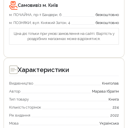
Продовжити покупки
Самовивіз м. Київ
Оформити замовлення
м. ПОЧАЙНА, пр-т Бандери, 6
безкоштовно
м. ПОЗНЯКИ, вул. Княжий Затон, 4
безкоштовно
Ціна діє тільки при умові замовлення на сайті. Вартість у
роздрібних магазинах може відрізнятися.
Характеристики
Видавництво
Книголав
Автор
Марава Ібрагім
Тип товару
Книга
Кількість сторінок
224
Рік видання
2022
Мова
Українська