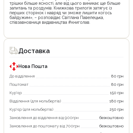
трішки більше ясності, але від цього виникає ще більше
запитань та роздумів. Книжкова трилогія затягує із
перших сторінок і навряд чи зможе лишити когось
байдужим», – розповідає Світлана Павелецька,
співзавновниця видавництва #книголав.
Цей
Цей
товар
товар
доступний
доступний
для
для
Доставка
покупки
покупки
за
за
державною
державною
програмою
програмою
Нова Пошта
єКнига.
«Національний
Використовуйте
кешбек».
До відділення
80 грн
свою
Оплачуйте
Поштомат
80 грн
карту
покупку
єКнига,
картою
Кур'єр
150 грн
щоб
«Національний
зекономити
кешбек»
Відділення (для мольбертів)
180 грн
та
та
отримати
отримуйте
Кур'єр (для мольбертів)
250 грн
додаткові
вигідне
Замовлення до відділення від 900грн
безкоштовно
переваги!
повернення
Купити
коштів!
Замовлення до поштомату від 700грн
безкоштовно
картою
Економте
єКнига
більше