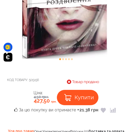
КОД ТОВАРУ:
505156
Товар продано
Ціна:
Купити
450
грн.
427,50
грн.
За цю покупку ви отримаєте
+21.38 грн
Усе про товар
Опис
Характеристики
Відгуки (0)
Доставка та оплата