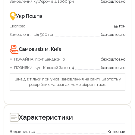
Замовлення кур'єром від 1600грн
безкоштовно
–
разом
це
із
зручно
державною
Укр Пошта
та
підтримкою!
вигідно!
Продовжити покупки
Експрес
55 грн
Замовлення від 500 грн
безкоштовно
Оформити замовлення
Самовивіз м. Київ
м. ПОЧАЙНА, пр-т Бандери, 6
безкоштовно
м. ПОЗНЯКИ, вул. Княжий Затон, 4
безкоштовно
Ціна діє тільки при умові замовлення на сайті. Вартість у
роздрібних магазинах може відрізнятися.
Характеристики
Видавництво
Книголав