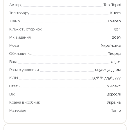
Автор
Тері Террі
Тип товару
Книга
Жанр
Трилер
Кількість сторінок
384
Рік видання
2019
Мова
Українська
Обкладинка
Тверда
Вага
0.501
Розмір упаковки
145х215х33 мм
ISBN
9786177563777
Стать
Унісекс
Вік
дорослі
Країна виробник
Україна
Матеріал
Папір