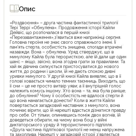
Опис
«Роздвоєння» – друга частина фантастичної трилогії
Тері Террі «Обнулена». Продовження історії Кайли
Дейвіс, що розпочалася в першій книзі
«Перезавантаження»,з’явиться вже наприкінці серпня.
Головна героїня не знає свого справжнього імені. Її
пам’ять стерта, особистість знищена, спогади втрачені
назавжди. Вона – обнулена. Уряд стверджує, що в
минулому Кайла була терористкою, але їй дали ще один
шанс – якщо, звісно, вона згодна грати за правилами. Та
хай як дівчина силкується пристосуватися до нового
життя, до родини і школи, їй не дають спокою дивні
уривки минулого. У другій книзі Кайла виявляє, що в її
голові ховається чимало темних таємниць. Виходить, що
її сни – це не просто витвір уяви; а її внутрішній голос
належить комусь іншому. Хто вона – та, яка була раніше,
до обнуління? Чому її особистість не вдалося стерти й
що вона намагається донести? Коли в життя Кайли
повертається загадковий наставник з минулого, вона
починає вірити, що їй нарешті вдасться дізнатися правду
про себе. От тільки, опинившись поміж двох вогнів, їй
доведеться обирати, на чиєму вона боці у війні
диктаторського уряду й терористичного підпілля.
«Друга частина підліткової трилогії не менш напружена
та захоплива. Нарешті у загадковій історії з’являється